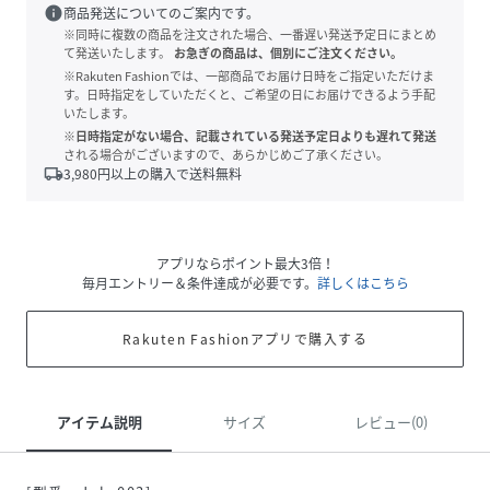
info
商品発送についてのご案内です。
※同時に複数の商品を注文された場合、一番遅い発送予定日にまとめ
て発送いたします。
お急ぎの商品は、個別にご注文ください。
※Rakuten Fashionでは、一部商品でお届け日時をご指定いただけま
す。日時指定をしていただくと、ご希望の日にお届けできるよう手配
いたします。
※日時指定がない場合、記載されている発送予定日よりも遅れて発送
される場合がございますので、あらかじめご了承ください。
local_shipping
3,980
円以上の購入で送料無料
アプリならポイント最大3倍！
毎月エントリー＆条件達成が必要です。
詳しくはこちら
Rakuten Fashionアプリで購入する
アイテム説明
サイズ
レビュー(0)