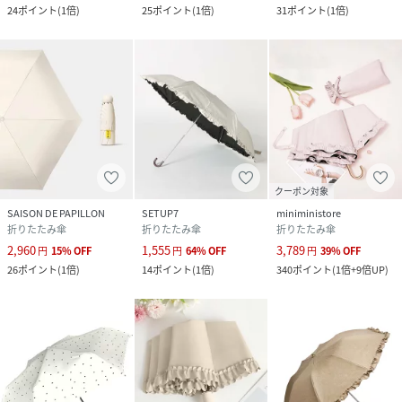
24
ポイント
(
1倍
)
25
ポイント
(
1倍
)
31
ポイント
(
1倍
)
クーポン対象
SAISON DE PAPILLON
SETUP7
miniministore
折りたたみ傘
折りたたみ傘
折りたたみ傘
2,960
1,555
3,789
円
15
%
OFF
円
64
%
OFF
円
39
%
OFF
26
ポイント
(
1倍
)
14
ポイント
(
1倍
)
340
ポイント
(
1倍+9倍UP
)