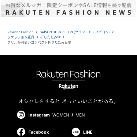
Rakuten Fashion
SAISON DE PAPILLON (セゾン・ド・パピヨン)
navigate_next
navigate_next
ファッション雑貨
折りたたみ傘
navigate_next
navigate_next
フリルが可愛いコンパクト折りたたみ日傘
Instagram
WOMEN
/
MEN
Facebook
LINE