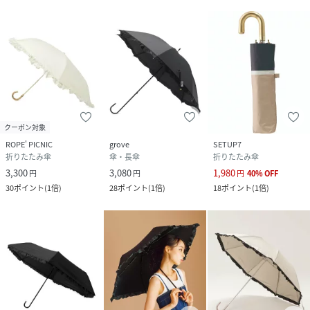
クーポン対象
ROPE' PICNIC
grove
SETUP7
折りたたみ傘
傘・長傘
折りたたみ傘
3,300
3,080
1,980
円
円
円
40
%
OFF
30
ポイント
(
1倍
)
28
ポイント
(
1倍
)
18
ポイント
(
1倍
)