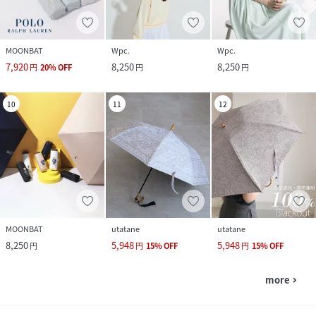
MOONBAT
Wpc.
Wpc.
7,920
8,250
8,250
円
20
%
OFF
円
円
10
11
12
MOONBAT
utatane
utatane
8,250
5,948
5,948
円
円
15
%
OFF
円
15
%
OFF
more
navigate_next