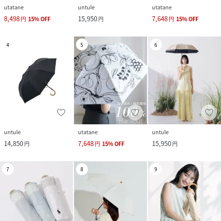
utatane
untule
utatane
8,498
15,950
7,648
円
15
%
OFF
円
円
15
%
OFF
4
5
6
untule
utatane
untule
14,850
7,648
15,950
円
円
15
%
OFF
円
7
8
9