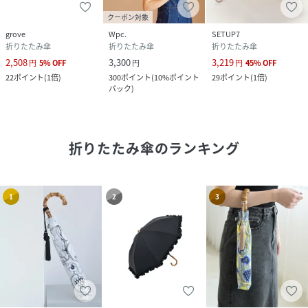
クーポン対象
grove
Wpc.
SETUP7
折りたたみ傘
折りたたみ傘
折りたたみ傘
2,508
3,300
3,219
円
5
%
OFF
円
円
45
%
OFF
22
ポイント
(
1倍
)
300
ポイント
(
10%ポイント
29
ポイント
(
1倍
)
バック
)
折りたたみ傘
のランキング
1
2
3