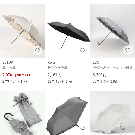
SETUP7
Rora
LBC
傘・長傘
折りたたみ傘
その他のファッション雑貨
2,970
2,161
3,300
円
50
%
OFF
円
円
27
ポイント
(
1倍
)
19
ポイント
(
1倍
)
30
ポイント
(
1倍
)