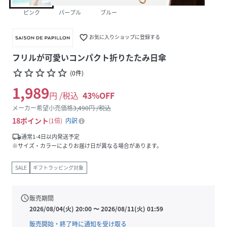
ピンク
パープル
ブルー
favorite_border
お気に入りショップに登録する
フリルが可愛いコンパクト折りたたみ日傘
star_border
star_border
star_border
star_border
star_border
(
0
件
)
1,989
円 /税込
43
%OFF
メーカー希望小売価格
3,490
円 /税込
18
ポイント
1倍
内訳
local_shipping
通常1-4日以内発送予定
※サイズ・カラーによりお届け日が異なる場合があります。
SALE
ギフトラッピング対象
schedule
販売期間
2026/08/04(火) 20:00
〜
2026/08/11(火) 01:59
販売開始・終了時に通知を受け取る