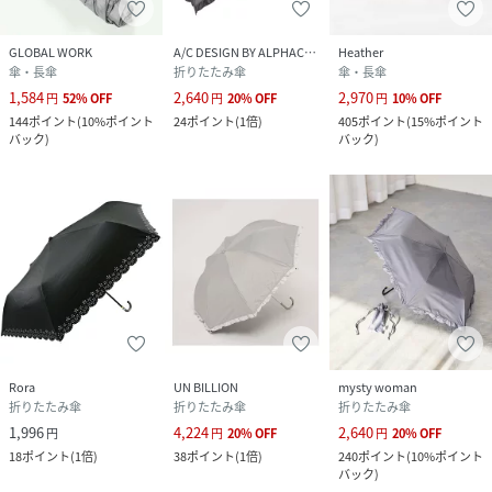
GLOBAL WORK
A/C DESIGN BY ALPHACUBIC
Heather
傘・長傘
折りたたみ傘
傘・長傘
1,584
2,640
2,970
円
52
%
OFF
円
20
%
OFF
円
10
%
OFF
144
ポイント
(
10%ポイント
24
ポイント
(
1倍
)
405
ポイント
(
15%ポイント
バック
)
バック
)
Rora
UN BILLION
mysty woman
折りたたみ傘
折りたたみ傘
折りたたみ傘
1,996
4,224
2,640
円
円
20
%
OFF
円
20
%
OFF
18
ポイント
(
1倍
)
38
ポイント
(
1倍
)
240
ポイント
(
10%ポイント
バック
)