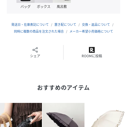
原産国
中国
バッグ
ボックス
風呂敷
素材
ポリエステル
発送日・在庫表記について
置き配について
交換・返品について
サイズ
フリーサイズ
同時に複数の商品を注文された場合
メーカー希望小売価格について
品番
RU4013_sdpks003
(
sdpks003-26-101 RU4013
)
シェア
ROOMに投稿
おすすめのアイテム