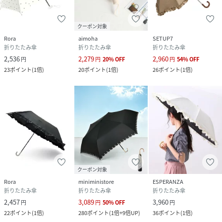
クーポン対象
Rora
aimoha
SETUP7
折りたたみ傘
折りたたみ傘
折りたたみ傘
2,536
2,279
2,960
円
円
20
%
OFF
円
54
%
OFF
23
ポイント
(
1倍
)
20
ポイント
(
1倍
)
26
ポイント
(
1倍
)
クーポン対象
Rora
miniministore
ESPERANZA
折りたたみ傘
折りたたみ傘
折りたたみ傘
2,457
3,089
3,960
円
円
50
%
OFF
円
22
ポイント
(
1倍
)
280
ポイント
(
1倍+9倍UP
)
36
ポイント
(
1倍
)