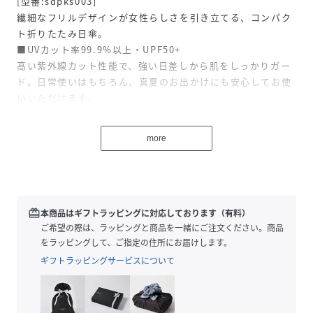
[型番:sdpks003]
繊細なフリルデザインが女性らしさを引き立てる、コンパク
ト折りたたみ日傘。
■UVカット率99.9%以上・UPF50+
高い紫外線カット性能で、強い日差しから肌をしっかりガー
ド。日常使いはもちろん、真夏のお出かけにも安心してお使
いいただけます。
■内側ブラックコーティング
内側にはコーティングを施し、遮光・遮熱効果をプラス。光
more
だけでなく熱も軽減し、より快適な使い心地に。
■軽量設計で持ちやすい
約260gの軽量タイプで、長時間の使用でも負担になりにくい
仕様。毎日の持ち歩きにもぴったりです。
■フリルと上品なディテール
redeem
本商品はギフトラッピングに対応しております（有料）
縁にあしらったフリルがさりげないアクセントに。ゴールド
ご希望の際は、ラッピングと商品を一緒にご注文ください。商品
調のハンドルが上品さを添え、シンプルながらも華やかさを
をラッピングして、ご指定の住所にお届けします。
演出します。
ギフトラッピングサービスについて
性別タイプ
レディース