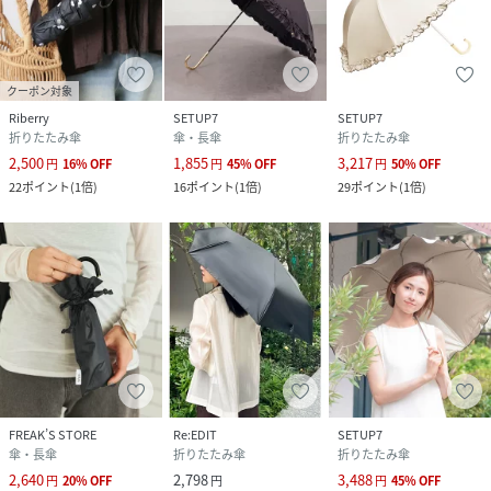
クーポン対象
Riberry
SETUP7
SETUP7
折りたたみ傘
傘・長傘
折りたたみ傘
2,500
1,855
3,217
円
16
%
OFF
円
45
%
OFF
円
50
%
OFF
22
ポイント
(
1倍
)
16
ポイント
(
1倍
)
29
ポイント
(
1倍
)
FREAK’S STORE
Re:EDIT
SETUP7
傘・長傘
折りたたみ傘
折りたたみ傘
2,640
2,798
3,488
円
20
%
OFF
円
円
45
%
OFF