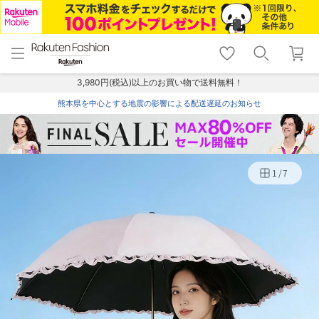
menu
home
search
favorite_border
shopping_cart
lock_outline
メニュー
トップ
検索
お気に入り
カート
ログイン
3,980円(税込)以上のお買い物で送料無料！
熊本県を中心とする地震の影響による配送遅延のお知らせ
1
/
7