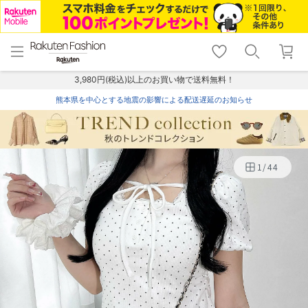
menu
home
search
favorite_border
shopping_cart
lock_outline
メニュー
トップ
検索
お気に入り
カート
ログイン
3,980円(税込)以上のお買い物で送料無料！
熊本県を中心とする地震の影響による配送遅延のお知らせ
1
/
44