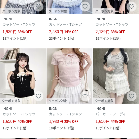
●お客様のスマホ/PCのモニターの設定により、実際の商品
の色味と表示される色に違いが生じる場合がございます。
クーポン対象
クーポン対象
クーポン対象
また表示のサイズも実物とは若干異なる場合もございますの
INGNI
INGNI
INGNI
で、予めご了承ください。
カットソー・Tシャツ
カットソー・Tシャツ
カットソー・Tシャツ
●着用、お取り扱いの際は、商品に付いている品質表示を必
1,980
2,530
2,189
円
33
%
OFF
円
14
%
OFF
円
33
%
OFF
ずご確認ください。
18
ポイント
(
1倍
)
23
ポイント
(
1倍
)
19
ポイント
(
1倍
)
モデル身長：168cm 着用サイズ：ｸﾞﾚｰ,ｸﾛｵﾌ/ﾄﾞｯﾄ,ｸﾛ,ﾗｲﾄ
ﾋﾟﾝｸ,ｵﾌｸﾛ/ﾄﾞｯﾄ/M
性別タイプ
レディース
原産国
中国
クーポン対象
クーポン対象
クーポン対象
素材
本体:ポリエステル62%
コットン33%
INGNI
INGNI
INGNI
ポリウレタン5%
カットソー・Tシャツ
カットソー・Tシャツ
パーカー・フーディー
レース:ナイロン90%
1,650
1,980
1,650
円
40
%
OFF
円
28
%
OFF
円
44
%
OFF
ポリウレタン10%
15
ポイント
(
1倍
)
18
ポイント
(
1倍
)
15
ポイント
(
1倍
)
サイズ
M