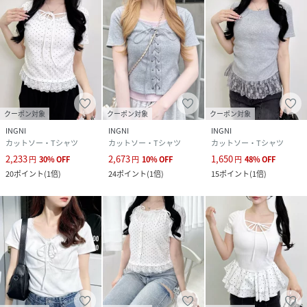
クリーニング
手洗い可
品番
RU3804_1261
(
1261-100285-868-3 RU3804
)
クーポン対象
クーポン対象
クーポン対象
INGNI
INGNI
INGNI
カットソー・Tシャツ
カットソー・Tシャツ
カットソー・Tシャツ
2,233
2,673
1,650
円
30
%
OFF
円
10
%
OFF
円
48
%
OFF
20
ポイント
(
1倍
)
24
ポイント
(
1倍
)
15
ポイント
(
1倍
)