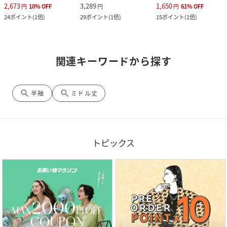
2,673
3,289
1,650
円
10
%
OFF
円
円
61
%
OFF
24
ポイント
(
1倍
)
29
ポイント
(
1倍
)
15
ポイント
(
1倍
)
関連キーワードから探す
search
search
半袖
ミドル丈
トピックス