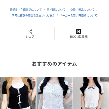
・ボタン開閉可
発送日・在庫表記について
置き配について
交換・返品について
・サイドスリットあり
同時に複数の商品を注文された場合
メーカー希望小売価格について
【以下クロオフ/ドット参考。カラーにより多少の誤差あり】
・透け感:透けない
・伸縮性:あり
シェア
ROOMに投稿
・生地の厚さ:普通
・裏地:なし
▼Recommend
おすすめのアイテム
・ペプラム
・レース
・リボン
・カジュアル
・ガーリー
・スタイルアップ