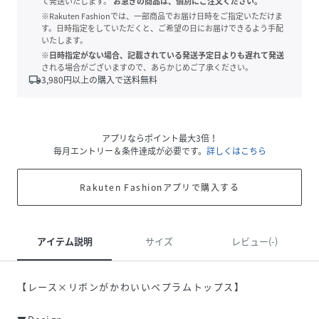
て発送いたします。
お急ぎの商品は、個別にご注文ください。
※Rakuten Fashionでは、一部商品でお届け日時をご指定いただけま
す。日時指定をしていただくと、ご希望の日にお届けできるよう手配
いたします。
※日時指定がない場合、記載されている発送予定日よりも遅れて発送
される場合がございますので、あらかじめご了承ください。
local_shipping
3,980
円以上の購入で送料無料
アプリならポイント最大3倍！
毎月エントリー＆条件達成が必要です。
詳しくはこちら
Rakuten Fashionアプリで購入する
アイテム説明
サイズ
レビュー(-)
【レース×リボンがかわいいペプラムトップス】