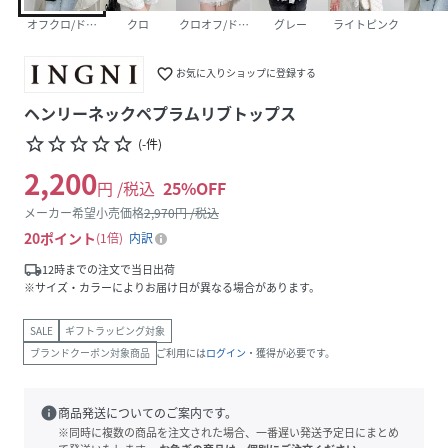
オフクロ/ドット
クロ
クロオフ/ドット
グレー
ライトピンク
favorite_border
お気に入りショップに登録する
ヘンリーネックペプラムリブトップス
star_border
star_border
star_border
star_border
star_border
(
-
件
)
2,200
円 /税込
25
%OFF
メーカー希望小売価格
2,970
円 /税込
20
ポイント
1倍
内訳
local_shipping
12時までの注文で当日出荷
※サイズ・カラーによりお届け日が異なる場合があります。
SALE
ギフトラッピング対象
ブランドクーポン対象商品
ご利用には
ログイン
・獲得が必要です。
info
商品発送についてのご案内です。
※同時に複数の商品を注文された場合、一番遅い発送予定日にまとめ