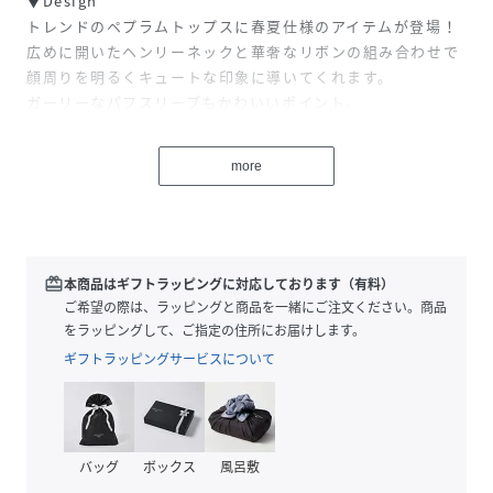
▼Design
トレンドのペプラムトップスに春夏仕様のアイテムが登場！
広めに開いたヘンリーネックと華奢なリボンの組み合わせで
顔周りを明るくキュートな印象に導いてくれます。
ガーリーなパフスリーブもかわいいポイント。
裾部分を切り替え、メロウデザインとレースをプラス。
裾サイドにはスリットを入れ、
more
ふわりと広がるシルエットが気になる腰回りをカバーしてく
れます。
伸縮性のあるやわらかな生地で着心地も快適。
ボタンは開閉可能です。
redeem
本商品はギフトラッピングに対応しております（有料）
▼Styling
ご希望の際は、ラッピングと商品を一緒にご注文ください。商品
デニムやスウェットを合わせたカジュアルなコーデがおすす
をラッピングして、ご指定の住所にお届けします。
め。
ギフトラッピングサービスについて
ミニ丈のボトムスを合わせてカジュアルガーリーなスタイリ
ングもかわいい♡
デコルテ部分のリボンは前で結んでも良し、
クロスにして後ろで結ぶも良し◎
バッグ
ボックス
風呂敷
気分によって雰囲気を変えてお楽しみください♪