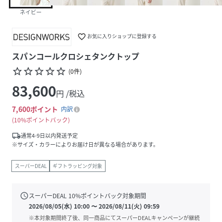
ネイビー
favorite_border
お気に入りショップに登録する
スパンコールクロシェタンクトップ
star_border
star_border
star_border
star_border
star_border
(
0
件
)
83,600
円 /税込
7,600
ポイント
内訳
10%ポイントバック
local_shipping
通常4-9日以内発送予定
※サイズ・カラーによりお届け日が異なる場合があります。
スーパーDEAL
ギフトラッピング対象
schedule
スーパーDEAL
10
%ポイントバック対象期間
2026/08/05(水) 10:00
〜
2026/08/11(火) 09:59
※本対象期間終了後、同一商品にてスーパーDEALキャンペーンが継続