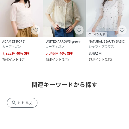
クーポン対象
ADAM ET ROPE'
UNITED ARROWS green label relaxing
NATURAL BEAUTY BASIC
カーディガン
カーディガン
シャツ・ブラウス
7,722
5,346
8,492
円
40
%
OFF
円
40
%
OFF
円
70
ポイント
(
1倍
)
48
ポイント
(
1倍
)
77
ポイント
(
1倍
)
関連キーワードから探す
search
ミドル丈