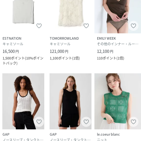
※商品に不良が無い場合、包装紙および箱の彼損がございま
しても発送いたします。
あらかじめご了承ください。
性別タイプ
レディース
ESTNATION
TOMORROWLAND
EMILY WEEK
キャミソール
キャミソール
その他のインナー・ルームウェア
16,500
121,000
12,100
原産国
中国
円
円
円
1,500
ポイント
(
10%ポイン
1,100
ポイント
(
1倍
)
110
ポイント
(
1倍
)
トバック
)
素材
麻57% ポリエステル28% コットン15%
サイズ
38
クリーニング
ドライクリーニング
品番
RU3176_35520540006
(
35520540006-7Y-3M RU3176
)
GAP
GAP
le.coeur blanc
ノースリーブ・タンクトップ
ノースリーブ・タンクトップ
ニット