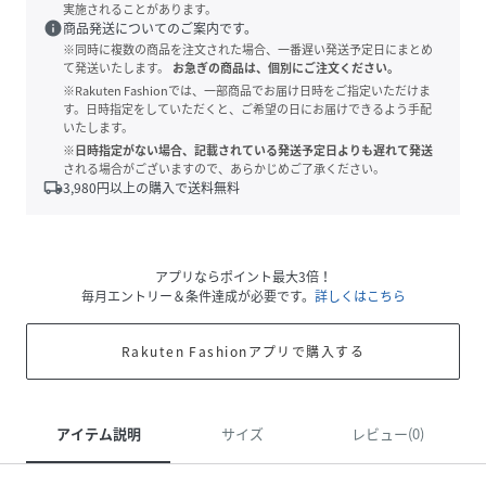
実施されることがあります。
info
商品発送についてのご案内です。
※同時に複数の商品を注文された場合、一番遅い発送予定日にまとめ
て発送いたします。
お急ぎの商品は、個別にご注文ください。
※Rakuten Fashionでは、一部商品でお届け日時をご指定いただけま
す。日時指定をしていただくと、ご希望の日にお届けできるよう手配
いたします。
※日時指定がない場合、記載されている発送予定日よりも遅れて発送
される場合がございますので、あらかじめご了承ください。
local_shipping
3,980
円以上の購入で送料無料
アプリならポイント最大3倍！
毎月エントリー＆条件達成が必要です。
詳しくはこちら
Rakuten Fashionアプリで購入する
アイテム説明
サイズ
レビュー(0)