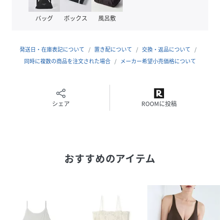
バッグ
ボックス
風呂敷
【注意事項】
発送日・在庫表記について
置き配について
交換・返品について
※商品画像は、光の当たり具合やパソコンなどの閲覧環境に
同時に複数の商品を注文された場合
メーカー希望小売価格について
より、
実際の色味と異なって見える場合がございます。あらかじめ
ご了承ください。
※画像の商品はサンプルです。
シェア
ROOMに投稿
実際の商品と仕様、加工が若干異なる場合があります。
※サイズ表記はあくまで目安となります。
※その他の予約商品、通常商品との同時決済はできません。
※入荷状況により、お届け予定が前後する場合があります。
おすすめのアイテム
※お客様への発送が店頭販売より遅れる場合もあります。
※追加生産商品は、一部の店舗、通販で販売中の場合がござ
います。予めご了承下さい。
※商品を使用前に、タグ等に記載されている「取り扱い上の
注意書き」
「洗濯表示」を必ずご確認ください。