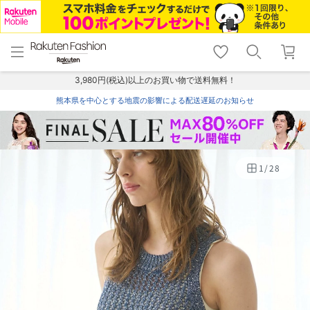
menu
home
search
favorite_border
shopping_cart
lock_outline
メニュー
トップ
検索
お気に入り
カート
ログイン
3,980円(税込)以上のお買い物で送料無料！
熊本県を中心とする地震の影響による配送遅延のお知らせ
1
/
28