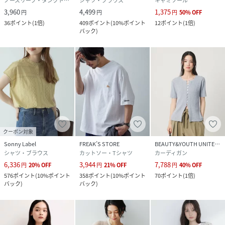
ノースリーブ・タンクトップ
シャツ・ブラウス
キャミソール
3,960
4,499
1,375
円
円
円
50
%
OFF
36
ポイント
(
1倍
)
409
ポイント
(
10%ポイント
12
ポイント
(
1倍
)
バック
)
クーポン対象
Sonny Label
FREAK’S STORE
BEAUTY&YOUTH UNITED ARROWS
シャツ・ブラウス
カットソー・Tシャツ
カーディガン
6,336
3,944
7,788
円
20
%
OFF
円
21
%
OFF
円
40
%
OFF
576
ポイント
(
10%ポイント
358
ポイント
(
10%ポイント
70
ポイント
(
1倍
)
バック
)
バック
)