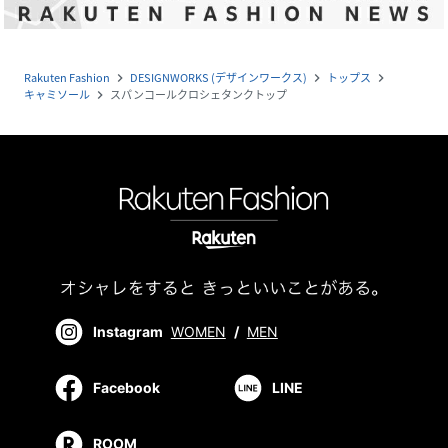
Rakuten Fashion
DESIGNWORKS (デザインワークス)
トップス
navigate_next
navigate_next
navigate_next
キャミソール
スパンコールクロシェタンクトップ
navigate_next
Instagram
WOMEN
/
MEN
Facebook
LINE
ROOM