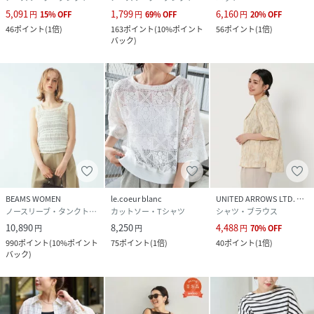
5,091
1,799
6,160
円
15
%
OFF
円
69
%
OFF
円
20
%
OFF
46
ポイント
(
1倍
)
163
ポイント
(
10%ポイント
56
ポイント
(
1倍
)
バック
)
BEAMS WOMEN
le.coeur blanc
UNITED ARROWS LTD. OUTLET
ノースリーブ・タンクトップ
カットソー・Tシャツ
シャツ・ブラウス
10,890
8,250
4,488
円
円
円
70
%
OFF
990
ポイント
(
10%ポイント
75
ポイント
(
1倍
)
40
ポイント
(
1倍
)
バック
)