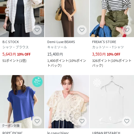
B.C STOCK
Demi-Luxe BEAMS
FREAK’S STORE
シャツ・ブラウス
キャミソール
カットソー・Tシャツ
5,643
15,400
3,593
円
10
%
OFF
円
円
10
%
OFF
51
ポイント
(
1倍
)
1,400
ポイント
(
10%ポイン
326
ポイント
(
10%ポイント
トバック
)
バック
)
クーポン対象
ROPE' PICNIC
le.coeur blanc
URBAN RESEARCH