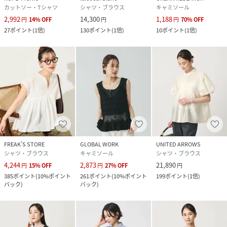
カットソー・Tシャツ
シャツ・ブラウス
キャミソール
2,992
14,300
1,188
円
14
%
OFF
円
円
70
%
OFF
27
ポイント
(
1倍
)
130
ポイント
(
1倍
)
10
ポイント
(
1倍
)
FREAK’S STORE
GLOBAL WORK
UNITED ARROWS
シャツ・ブラウス
キャミソール
シャツ・ブラウス
4,244
2,873
21,890
円
15
%
OFF
円
27
%
OFF
円
385
ポイント
(
10%ポイント
261
ポイント
(
10%ポイント
199
ポイント
(
1倍
)
バック
)
バック
)