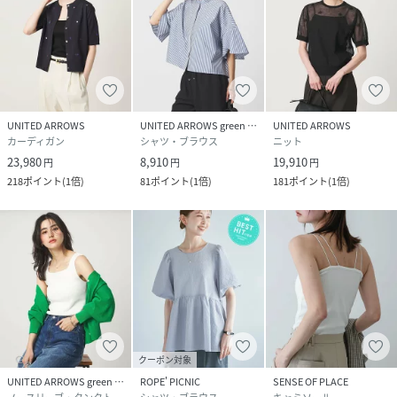
UNITED ARROWS
UNITED ARROWS green label relaxing
UNITED ARROWS
カーディガン
シャツ・ブラウス
ニット
23,980
8,910
19,910
円
円
円
218
ポイント
(
1倍
)
81
ポイント
(
1倍
)
181
ポイント
(
1倍
)
クーポン対象
UNITED ARROWS green label relaxing
ROPE' PICNIC
SENSE OF PLACE