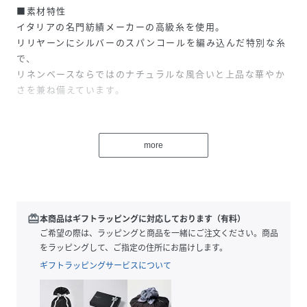
■素材特性
イタリアの名門紡績メーカーの高級糸を使用。
リリヤーンにシルバーのスパンコールを編み込んだ特別な糸
で、
リネンベースならではのナチュラルな風合いと上品な華やか
さを兼ね備えています。
■デザイン
more
軽やかなメッシュ編みで仕上げたクロシェタンクトップ。
ほどよい透け感が抜け感を生み、
スタイリングに奥行きをプラスします。
redeem
本商品はギフトラッピングに対応しております（有料）
■おすすめスタイリング
ご希望の際は、ラッピングと商品を一緒にご注文ください。商品
タンクトップやベアトップとのレイヤードはもちろん、
をラッピングして、ご指定の住所にお届けします。
ジャケットを羽織ったスタイルもおすすめ。
ギフトラッピングサービスについて
ワイドパンツなどボリュームのあるボトムと合わせて、
バランスの取れた着こなしに。