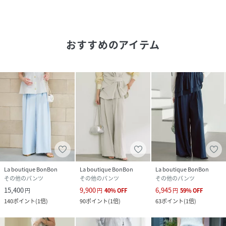
素材
表地 ポリエステル100%
裏地 ポリエステル100%
おすすめのアイテム
サイズ
36、38
品番
RU3001_LBZ1061502A0001
(
LBZ1061502A0001-k-6 RU3001
)
La boutique BonBon
La boutique BonBon
La boutique BonBon
その他のパンツ
その他のパンツ
その他のパンツ
15,400
9,900
6,945
円
円
40
%
OFF
円
59
%
OFF
140
ポイント
(
1倍
)
90
ポイント
(
1倍
)
63
ポイント
(
1倍
)