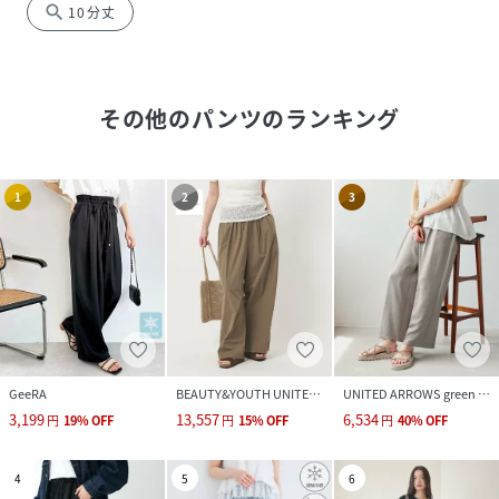
search
10分丈
その他のパンツ
のランキング
1
2
3
GeeRA
BEAUTY&YOUTH UNITED ARROWS
UNITED ARROWS green label relaxing
3,199
13,557
6,534
円
19
%
OFF
円
15
%
OFF
円
40
%
OFF
4
5
6