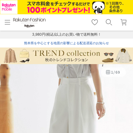
menu
home
search
favorite_border
shopping_cart
lock_outline
メニュー
トップ
検索
お気に入り
カート
ログイン
3,980円(税込)以上のお買い物で送料無料！
熊本県を中心とする地震の影響による配送遅延のお知らせ
1
/
69