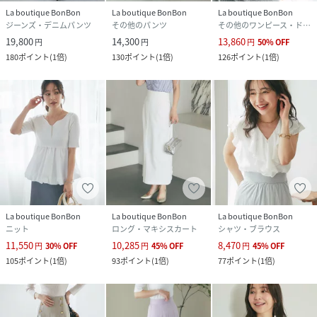
La boutique BonBon
La boutique BonBon
La boutique BonBon
ジーンズ・デニムパンツ
その他のパンツ
その他のワンピース・ドレス
19,800
14,300
13,860
円
円
円
50
%
OFF
180
ポイント
(
1倍
)
130
ポイント
(
1倍
)
126
ポイント
(
1倍
)
La boutique BonBon
La boutique BonBon
La boutique BonBon
ニット
ロング・マキシスカート
シャツ・ブラウス
11,550
10,285
8,470
円
30
%
OFF
円
45
%
OFF
円
45
%
OFF
105
ポイント
(
1倍
)
93
ポイント
(
1倍
)
77
ポイント
(
1倍
)