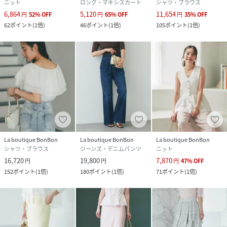
ニット
ロング・マキシスカート
シャツ・ブラウス
6,864
5,120
11,654
円
52
%
OFF
円
65
%
OFF
円
35
%
OFF
62
ポイント
(
1倍
)
46
ポイント
(
1倍
)
105
ポイント
(
1倍
)
La boutique BonBon
La boutique BonBon
La boutique BonBon
シャツ・ブラウス
ジーンズ・デニムパンツ
ニット
16,720
19,800
7,870
円
円
円
47
%
OFF
152
ポイント
(
1倍
)
180
ポイント
(
1倍
)
71
ポイント
(
1倍
)