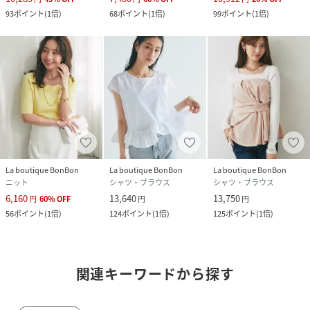
93
ポイント
(
1倍
)
68
ポイント
(
1倍
)
99
ポイント
(
1倍
)
La boutique BonBon
La boutique BonBon
La boutique BonBon
ニット
シャツ・ブラウス
シャツ・ブラウス
6,160
13,640
13,750
円
60
%
OFF
円
円
56
ポイント
(
1倍
)
124
ポイント
(
1倍
)
125
ポイント
(
1倍
)
関連キーワードから探す