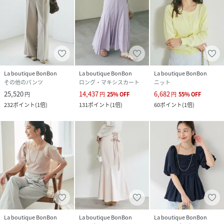
La boutique BonBon
La boutique BonBon
La boutique BonBon
その他のパンツ
ロング・マキシスカート
ニット
25,520
14,437
6,682
円
円
25
%
OFF
円
55
%
OFF
232
ポイント
(
1倍
)
131
ポイント
(
1倍
)
60
ポイント
(
1倍
)
La boutique BonBon
La boutique BonBon
La boutique BonBon