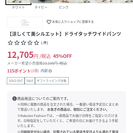
ホワイト
ネイビー
ピンク
favorite_border
お気に入りショップに登録する
【涼しくて美シルエット】ドライタッチワイドパンツ
star_border
star_border
star_border
star_border
star_border
(
-
件
)
12,705
円 /税込
45
%OFF
メーカー希望小売価格
23,100
円 /税込
115
ポイント
1倍
内訳
SOLD OUT
SALE
ギフトラッピング対象
info
商品発送についてのご案内です。
※同時に複数の商品を注文された場合、一番遅い発送予定日にまとめ
て発送いたします。
お急ぎの商品は、個別にご注文ください。
※Rakuten Fashionでは、一部商品でお届け日時をご指定いただけま
す。日時指定をしていただくと、ご希望の日にお届けできるよう手配
いたします。
※日時指定がない場合、記載されている発送予定日よりも遅れて発送