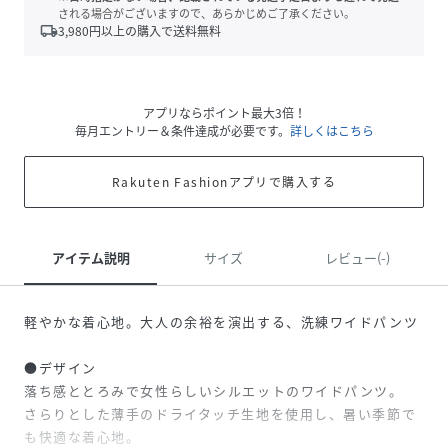
される場合がございますので、あらかじめご了承ください。
local_shipping
3,980
円以上の購入で送料無料
アプリならポイント最大3倍！
毎月エントリー＆条件達成が必要です。
詳しくはこちら
Rakuten Fashionアプリで購入する
アイテム説明
サイズ
レビュー(-)
軽やかな着心地。大人の余裕を演出する、洗練ワイドパンツ
●デザイン
落ち感ととろみで女性らしいシルエットのワイドパンツ。
さらりとした薄手のドライタッチ生地を使用し、暑い季節で
も快適な着心地。