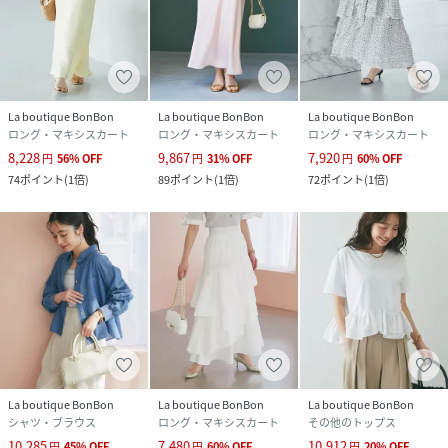
La boutique BonBon
La boutique BonBon
La boutique BonBon
ロング・マキシスカート
ロング・マキシスカート
ロング・マキシスカート
8,228
9,867
7,920
円
56
%
OFF
円
31
%
OFF
円
60
%
OFF
74
ポイント
(
1倍
)
89
ポイント
(
1倍
)
72
ポイント
(
1倍
)
La boutique BonBon
La boutique BonBon
La boutique BonBon
シャツ・ブラウス
ロング・マキシスカート
その他のトップス
10,285
7,480
10,912
円
45
%
OFF
円
60
%
OFF
円
20
%
OFF