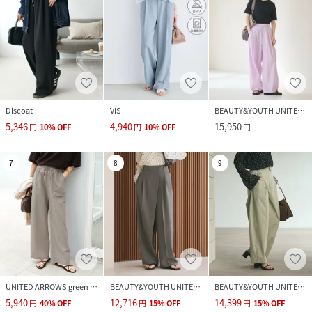
Discoat
VIS
BEAUTY&YOUTH UNITED ARROWS
5,346
4,940
15,950
円
10
%
OFF
円
10
%
OFF
円
7
8
9
UNITED ARROWS green label relaxing
BEAUTY&YOUTH UNITED ARROWS
BEAUTY&YOUTH UNITED ARROWS
5,940
12,716
14,399
円
40
%
OFF
円
15
%
OFF
円
15
%
OFF