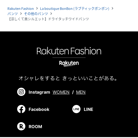
Rakuten Fashion
La boutique BonBon (ラブティックボンボン)
navigate_next
navigate_next
パンツ
その他のパンツ
navigate_next
navigate_next
【涼しくて美シルエット】ドライタッチワイドパンツ
Instagram
WOMEN
/
MEN
Facebook
LINE
ROOM