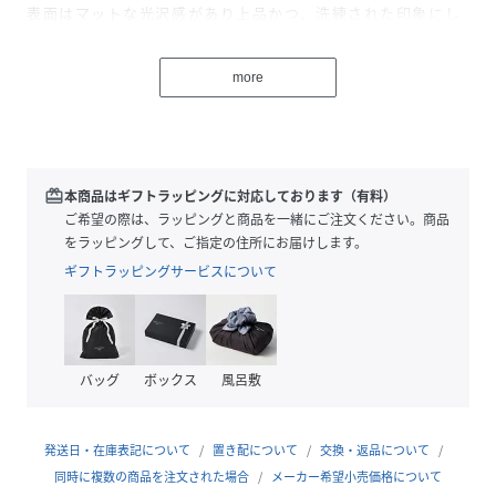
表面はマットな光沢感があり上品かつ、洗練された印象にし
てくれます。
１タックのデザインが、気になる腰回りをすっきり見せてく
more
れます。
●ポイント
・きれいめデザインのワイドパンツ
・ドライタッチで快適な着心地
redeem
本商品はギフトラッピングに対応しております（有料）
・スタイルアップ効果
ご希望の際は、ラッピングと商品を一緒にご注文ください。商品
・手洗い可能
をラッピングして、ご指定の住所にお届けします。
ギフトラッピングサービスについて
●コーディネート
ブラウスやニットをインして、きれいめなオフィススタイル
に。
カットソーやフラットシューズを合わせれば、程よく抜け感
バッグ
ボックス
風呂敷
のある大人カジュアルにもおすすめです。
ジャケットを羽織れば、オケージョン対応もできる万能パン
ツです。
発送日・在庫表記について
置き配について
交換・返品について
同時に複数の商品を注文された場合
メーカー希望小売価格について