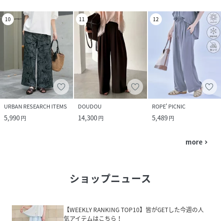
10
11
12
URBAN RESEARCH ITEMS
DOUDOU
ROPE' PICNIC
5,990
14,300
5,489
円
円
円
more
navigate_next
ショップニュース
【WEEKLY RANKING TOP10】皆がGETした今週の人
気アイテムはこちら！