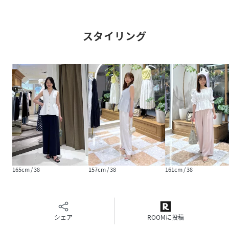
●おすすめのシーン
結婚式 披露宴 2次会 1.5次会 お呼ばれ
同窓会 謝恩会 婚活 街コン
スタイリング
演奏会 発表会 学校行事 セレモニー
休日スタイル 夏コーデ
洗濯方法：手洗い
透け感：ホワイトのみややあり
光沢：ややあり
裏地：ネイビーのみなし
生地の厚さ：ふつう
伸縮性：なし
ファスナー：あり
ウエストゴム：バックゴムあり
ポケット：あり
165cm / 38
157cm / 38
161cm / 38
性別タイプ
レディース
シェア
ROOMに投稿
原産国
中国