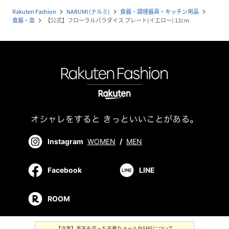
Rakuten Fashion
NARUMI (ナルミ)
食器・調理器具・キッチン用品
navigate_next
navigate_next
navigate_next
食器・皿
【公式】フローラルパラダイス プレート(イエロー) 12cm
navigate_next
Instagram
WOMEN
/
MEN
Facebook
LINE
ROOM
【注意】楽天を装った不審なメールやSMSについて