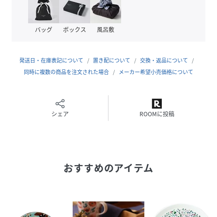
原産国
インドネシア
バッグ
ボックス
風呂敷
素材
ボーンチャイナ
サイズ
-
発送日・在庫表記について
置き配について
交換・返品について
同時に複数の商品を注文された場合
メーカー希望小売価格について
品番
RU2648_51183
(
51183-1313P-001-001 RU2648
)
シェア
ROOMに投稿
おすすめのアイテム