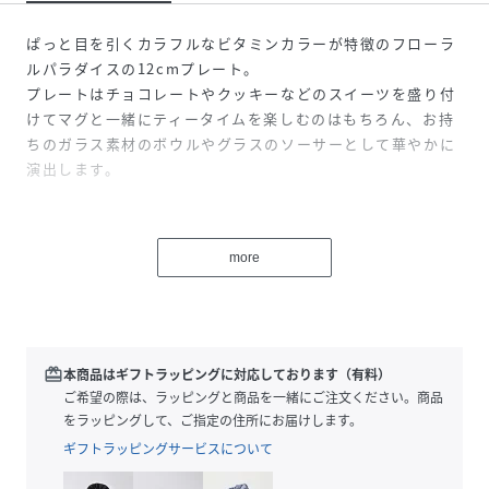
ぱっと目を引くカラフルなビタミンカラーが特徴のフローラ
ルパラダイスの12cmプレート。
プレートはチョコレートやクッキーなどのスイーツを盛り付
けてマグと一緒にティータイムを楽しむのはもちろん、お持
ちのガラス素材のボウルやグラスのソーサーとして華やかに
演出します。
セット内容：プレート×1
機能：電子レンジ不可、食洗機不可※銀彩が施してありま
more
す。
商品分類：プレート
キーワード：正規品 ブランド 食器 洋食器 うつわ 陶
器 陶磁器 人気 おすすめ ランキング 箱入り ギフ
ト 贈り物 贈答品イエロー SDGs 環境配慮 カーボン
redeem
本商品はギフトラッピングに対応しております（有料）
パス カーボンオフセット 小皿 プレート 皿 2026年新
ご希望の際は、ラッピングと商品を一緒にご注文ください。商品
作
をラッピングして、ご指定の住所にお届けします。
ギフトラッピングサービスについて
性別タイプ
ユニセックス