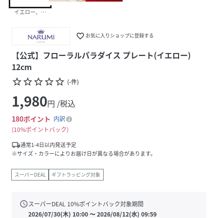
イエロー、ピンク
favorite_border
お気に入りショップに登録する
【公式】フローラルパラダイス プレート(イエロー)
12cm
star_border
star_border
star_border
star_border
star_border
(
-
件
)
1,980
円 /税込
180
ポイント
内訳
10%ポイントバック
local_shipping
通常1-4日以内発送予定
※サイズ・カラーによりお届け日が異なる場合があります。
スーパーDEAL
ギフトラッピング対象
schedule
スーパーDEAL
10
%ポイントバック対象期間
2026/07/30(木) 10:00
〜
2026/08/12(水) 09:59