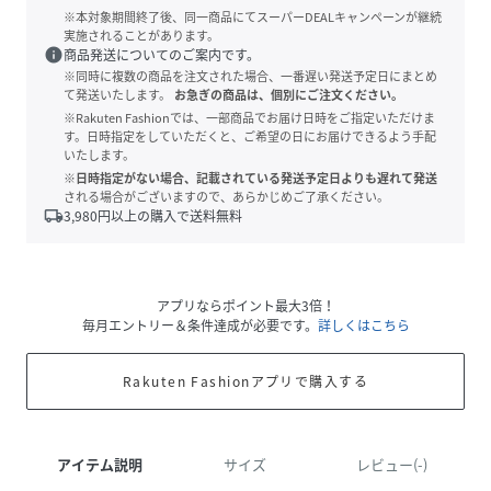
※本対象期間終了後、同一商品にてスーパーDEALキャンペーンが継続
実施されることがあります。
info
商品発送についてのご案内です。
※同時に複数の商品を注文された場合、一番遅い発送予定日にまとめ
て発送いたします。
お急ぎの商品は、個別にご注文ください。
※Rakuten Fashionでは、一部商品でお届け日時をご指定いただけま
す。日時指定をしていただくと、ご希望の日にお届けできるよう手配
いたします。
※日時指定がない場合、記載されている発送予定日よりも遅れて発送
される場合がございますので、あらかじめご了承ください。
local_shipping
3,980
円以上の購入で送料無料
アプリならポイント最大3倍！
毎月エントリー＆条件達成が必要です。
詳しくはこちら
Rakuten Fashionアプリで購入する
アイテム説明
サイズ
レビュー(-)