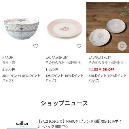
NARUMI
LAURA ASHLEY
LAURA ASHLEY
食器・皿
その他の食器・調理器具・キッチン用品
その他の食器・調理器具・キッチン用品
3,300
1,375
4,180
円
円
円
5
%
OFF
300
ポイント
(
10%ポイント
125
ポイント
(
10%ポイント
380
ポイント
(
10%ポイント
バック
)
バック
)
バック
)
ショップニュース
【8/12 9:59まで】NARUMIブランド期間限定10％ポイ
ントバック開催中☆