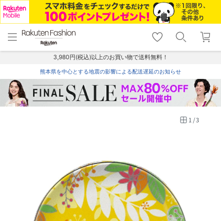
menu
home
search
favorite_border
shopping_cart
lock_outline
メニュー
トップ
検索
お気に入り
カート
ログイン
3,980円(税込)以上のお買い物で送料無料！
熊本県を中心とする地震の影響による配送遅延のお知らせ
1
/
3