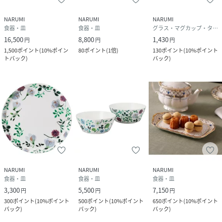
NARUMI
NARUMI
NARUMI
食器・皿
食器・皿
グラス・マグカップ・タンブラー
16,500
8,800
1,430
円
円
円
1,500
ポイント
(
10%ポイン
80
ポイント
(
1倍
)
130
ポイント
(
10%ポイント
トバック
)
バック
)
NARUMI
NARUMI
NARUMI
食器・皿
食器・皿
食器・皿
3,300
5,500
7,150
円
円
円
300
ポイント
(
10%ポイント
500
ポイント
(
10%ポイント
650
ポイント
(
10%ポイント
バック
)
バック
)
バック
)