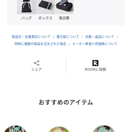
作 新生活
バッグ
ボックス
風呂敷
性別タイプ
ユニセックス
原産国
インドネシア
発送日・在庫表記について
置き配について
交換・返品について
素材
同時に複数の商品を注文された場合
ボーンチャイナ
メーカー希望小売価格について
サイズ
-
品番
シェア
RU2630_51071
ROOMに投稿
(
51071-23444-001-001 RU2630
)
おすすめのアイテム