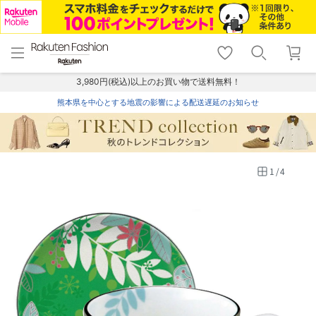
menu
home
search
favorite_border
shopping_cart
lock_outline
メニュー
トップ
検索
お気に入り
カート
ログイン
3,980円(税込)以上のお買い物で送料無料！
熊本県を中心とする地震の影響による配送遅延のお知らせ
1
/
4