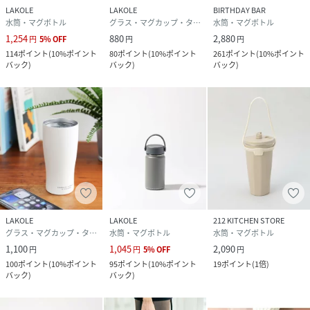
LAKOLE
LAKOLE
BIRTHDAY BAR
水筒・マグボトル
グラス・マグカップ・タンブラー
水筒・マグボトル
1,254
880
2,880
円
5
%
OFF
円
円
114
ポイント
(
10%ポイント
80
ポイント
(
10%ポイント
261
ポイント
(
10%ポイント
バック
)
バック
)
バック
)
LAKOLE
LAKOLE
212 KITCHEN STORE
グラス・マグカップ・タンブラー
水筒・マグボトル
水筒・マグボトル
1,100
1,045
2,090
円
円
5
%
OFF
円
100
ポイント
(
10%ポイント
95
ポイント
(
10%ポイント
19
ポイント
(
1倍
)
バック
)
バック
)