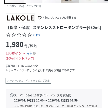
アイボリー(52)
ブラック(19)
favorite_border
お気に入りショップに登録する
【保冷・保温】ステンレスストロータンブラー[680ml]
star_border
star_border
star_border
star_border
star_border
(
1
件
)
1,980
円 /税込
180
ポイント
内訳
10%ポイントバック
local_shipping
通常1-4日以内発送予定
※サイズ・カラーによりお届け日が異なる場合があります。
スーパーDEAL
ギフトラッピング対象
schedule
スーパーDEAL
10
%ポイントバック対象期間
2026/07/30(木) 10:00
〜
2026/08/12(水) 09:59
※本対象期間終了後、同一商品にてスーパーDEALキャンペーンが継続