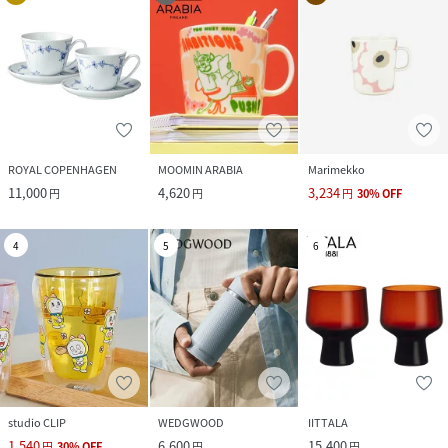
ROYAL COPENHAGEN
MOOMIN ARABIA
Marimekko
11,000
4,620
3,234
円
円
円
30
%
OFF
4
5
6
studio CLIP
WEDGWOOD
IITTALA
1,540
6,600
15,400
円
30
%
OFF
円
円