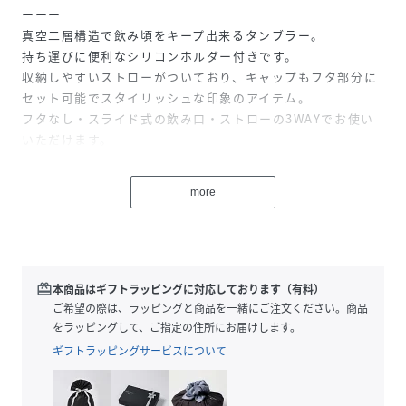
ーーー
真空二層構造で飲み頃をキープ出来るタンブラー。
持ち運びに便利なシリコンホルダー付きです。
収納しやすいストローがついており、キャップもフタ部分に
セット可能でスタイリッシュな印象のアイテム。
フタなし・スライド式の飲み口・ストローの3WAYでお使い
いただけます。
ーーー
more
■食洗機、電子レンジ、オーブン、IH、直火：不可
■保冷・保温：保冷 7℃以下(6時間)/保温 60℃以上(6時間)
性別タイプ
ユニセックス
redeem
本商品はギフトラッピングに対応しております（有料）
ご希望の際は、ラッピングと商品を一緒にご注文ください。商品
素材
本体:ステンレス
をラッピングして、ご指定の住所にお届けします。
蓋:PC・PP・POM・シリコーン
ストロー:PP・シリコン
ギフトラッピングサービスについて
ストラップ:シリコン
サイズ
F