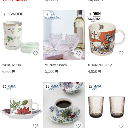
7
8
9
WEDGWOOD
Villeroy & Boch
MOOMIN ARABIA
6,600
5,500
4,950
円
円
円
10
11
12