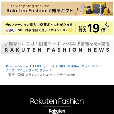
Rakuten Fashion
LAKOLE (ラコレ)
食器・調理器具・キッチン用品
navigate_next
navigate_next
navigate_next
グラス・マグカップ・タンブラー
navigate_next
【保冷・保温】ステンレスストロータンブラー[680ml]