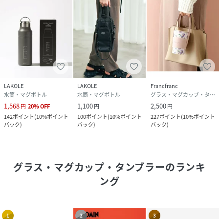
LAKOLE
LAKOLE
Francfranc
水筒・マグボトル
水筒・マグボトル
グラス・マグカップ・タンブラー
1,568
1,100
2,500
円
20
%
OFF
円
円
142
ポイント
(
10%ポイント
100
ポイント
(
10%ポイント
227
ポイント
(
10%ポイント
バック
)
バック
)
バック
)
グラス・マグカップ・タンブラー
のランキ
ング
1
2
3