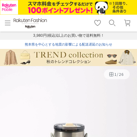
menu
home
search
favorite_border
shopping_cart
lock_outline
メニュー
トップ
検索
お気に入り
カート
ログイン
3,980円(税込)以上のお買い物で送料無料！
熊本県を中心とする地震の影響による配送遅延のお知らせ
1
/
26