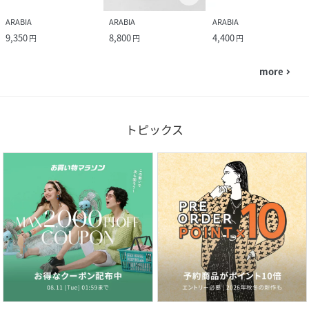
ARABIA
ARABIA
ARABIA
9,350
8,800
4,400
円
円
円
more
navigate_next
トピックス