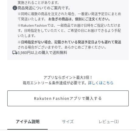
実施されることがあります。
info
商品発送についてのご案内です。
※同時に複数の商品を注文された場合、一番遅い発送予定日にまとめ
て発送いたします。
お急ぎの商品は、個別にご注文ください。
※Rakuten Fashionでは、一部商品でお届け日時をご指定いただけま
す。日時指定をしていただくと、ご希望の日にお届けできるよう手配
いたします。
※日時指定がない場合、記載されている発送予定日よりも遅れて発送
される場合がございますので、あらかじめご了承ください。
local_shipping
3,980
円以上の購入で送料無料
アプリならポイント最大3倍！
毎月エントリー＆条件達成が必要です。
詳しくはこちら
Rakuten Fashionアプリで購入する
アイテム説明
サイズ
レビュー(1)