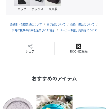
＊上記の個体差は良品として商品出荷されますので、ご理解
バッグ
ボックス
風呂敷
のうえご注文をお願いいたします。
＊気泡の大きさやレリーフの凹凸、厚み、重さには個体差が
ございます。あらかじめご了承ください。
発送日・在庫表記について
置き配について
交換・返品について
同時に複数の商品を注文された場合
メーカー希望小売価格について
セット内容：プレート×1
機能：食洗器可
商品分類：グラス
キーワード：正規品 ブランド 食器 洋食器 うつわ 人
シェア
ROOMに投稿
気 おすすめ ランキング 箱入り ギフト 贈り物 贈答
品ナチュラル 花 おしゃれ カフェ 北欧 北欧デザイ
ン コーヒー 紅茶プチギフト 2026年新作
おすすめのアイテム
性別タイプ
ユニセックス
原産国
タイ
素材
ガラス