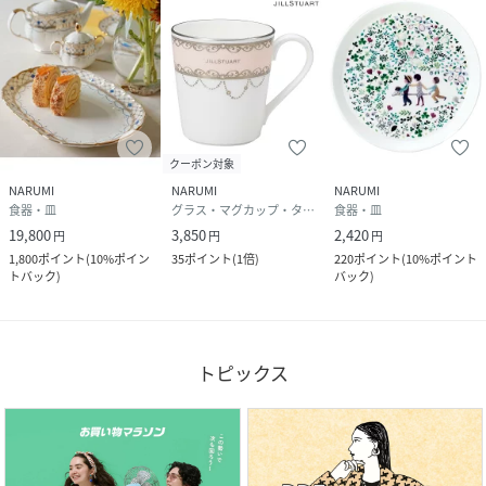
クーポン対象
NARUMI
NARUMI
NARUMI
食器・皿
グラス・マグカップ・タンブラー
食器・皿
19,800
3,850
2,420
円
円
円
1,800
ポイント
(
10%ポイン
35
ポイント
(
1倍
)
220
ポイント
(
10%ポイント
トバック
)
バック
)
トピックス