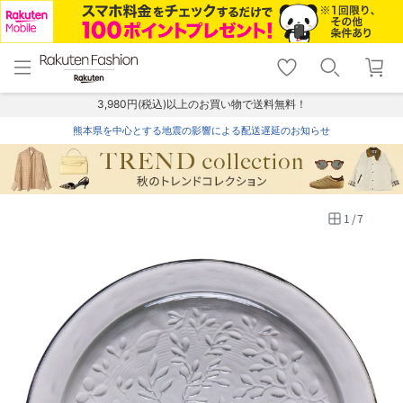
menu
home
search
favorite_border
shopping_cart
lock_outline
メニュー
トップ
検索
お気に入り
カート
ログイン
3,980円(税込)以上のお買い物で送料無料！
熊本県を中心とする地震の影響による配送遅延のお知らせ
1
/
7