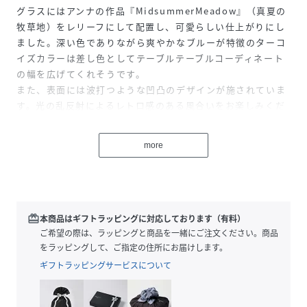
グラスにはアンナの作品『MidsummerMeadow』（真夏の
牧草地）をレリーフにして配置し、可愛らしい仕上がりにし
ました。深い色でありながら爽やかなブルーが特徴のターコ
イズカラーは差し色としてテーブルテーブルコーディネート
の幅を広げてくれそうです。
また、表面には波打つような凹凸のデザインが施されていま
す。光の乱反射によるレトロ感のある風合いをお楽しみくだ
さい。
more
グラスの品質について
タンブラーは熟練した職人の手によってマウスブローで1つ1
つ型吹きで作られています。
職人が魂を込めて息を吹き入れる際に、小さな気泡が入った
redeem
本商品はギフトラッピングに対応しております（有料）
り厚みのばらつきがみられることがあります。
ご希望の際は、ラッピングと商品を一緒にご注文ください。商品
これらは手作業の製造上でどうしても発生する個体差となり
をラッピングして、ご指定の住所にお届けします。
ますが、大量生産では表現できないハンドメイドならではの
ギフトラッピングサービスについて
味わいや温かみとしてお楽しみ下さい。