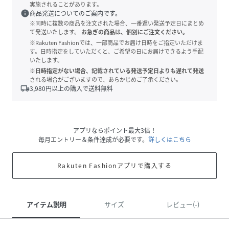
実施されることがあります。
info
商品発送についてのご案内です。
※同時に複数の商品を注文された場合、一番遅い発送予定日にまとめ
て発送いたします。
お急ぎの商品は、個別にご注文ください。
※Rakuten Fashionでは、一部商品でお届け日時をご指定いただけま
す。日時指定をしていただくと、ご希望の日にお届けできるよう手配
いたします。
※日時指定がない場合、記載されている発送予定日よりも遅れて発送
される場合がございますので、あらかじめご了承ください。
local_shipping
3,980
円以上の購入で送料無料
アプリならポイント最大3倍！
毎月エントリー＆条件達成が必要です。
詳しくはこちら
Rakuten Fashionアプリで購入する
アイテム説明
サイズ
レビュー(-)