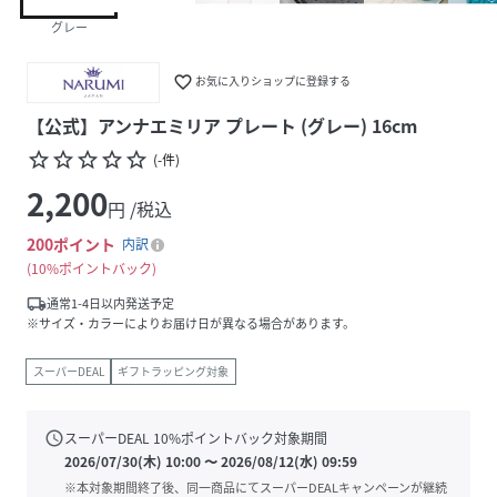
グレー
favorite_border
お気に入りショップに登録する
【公式】アンナエミリア プレート (グレー) 16cm
star_border
star_border
star_border
star_border
star_border
(
-
件
)
2,200
円 /税込
200
ポイント
内訳
10%ポイントバック
local_shipping
通常1-4日以内発送予定
※サイズ・カラーによりお届け日が異なる場合があります。
スーパーDEAL
ギフトラッピング対象
schedule
スーパーDEAL
10
%ポイントバック対象期間
2026/07/30(木) 10:00
〜
2026/08/12(水) 09:59
※本対象期間終了後、同一商品にてスーパーDEALキャンペーンが継続