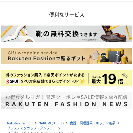
便利なサービス
Rakuten Fashion
NARUMI (ナルミ)
食器・調理器具・キッチン用品
navigate_next
navigate_next
navigate_next
グラス・マグカップ・タンブラー
navigate_next