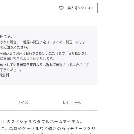
favorite_border
再入荷リクエスト
内です。
された場合、一番遅い発送予定日にまとめて発送いたしま
別にご注文ください。
onでは、一部商品でお届け日時をご指定いただけます。日時指定をし
にお届けできるよう手配いたします。
載されている発送予定日よりも遅れて発送
される場合がござ
了承ください。
料無料
サイズ
レビュー(0)
ipuri〉のスペシャルなダブルネームアイテム。
マに、馬具やタッセルなど動きのあるモチーフをリ