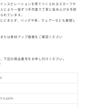
らインスピレーションを得てつくられるスカーフや
職人により一版ずつ手作業で丁寧に染め上げる手捺
作られています。
とどまらず、バッグや傘、ウェアーなども展開し
体または素材アップ画像をご確認ください
は、下記の商品番号をお申し付けください。
2
ス
テル100％