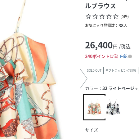
ルブラウス
star_border
star_border
star_border
star_border
star_border
(
0
件
)
38
お気に入り登録数：
人
26,400
円 /税込
240
ポイント
1倍
内訳
SOLD OUT
ギフトラッピング対象
カラー：
32 ライトベージ
サイズ