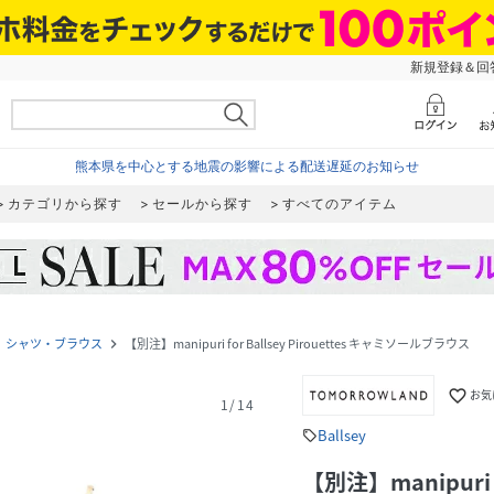
新規登録＆回答
熊本県を中心とする地震の影響による配送遅延のお知らせ
カテゴリから探す
セールから探す
すべてのアイテム
シャツ・ブラウス
【別注】manipuri for Ballsey Pirouettes キャミソールブラウス
ext
navigate_next
favorite_border
お気
1
/
14
Ballsey
sell
【別注】manipuri f