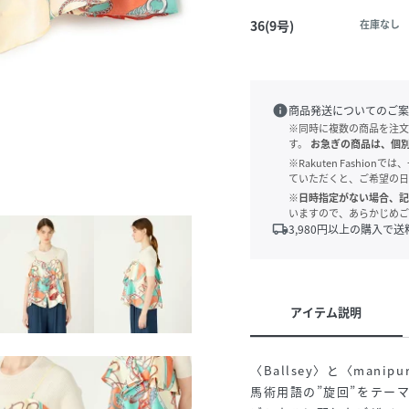
36(9号)
在庫なし
info
商品発送についてのご案
※同時に複数の商品を注文
す。
お急ぎの商品は、個
※Rakuten Fashi
ていただくと、ご希望の日
※日時指定がない場合、記
いますので、あらかじめご
local_shipping
3,980
円以上の購入で送
アイテム説明
〈Ballsey〉と〈man
馬術用語の”旋回”をテー