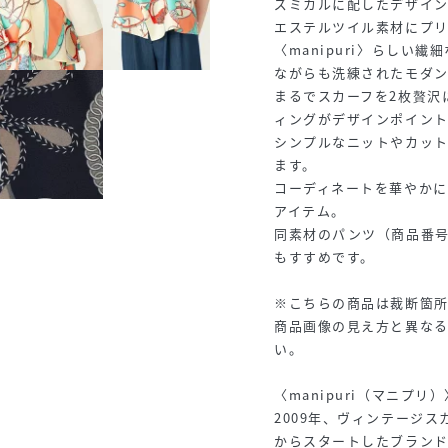
ズミカルに配したデザイ
エステルツイル素材にプ
〈manipuri〉らしい
ながらも洗練されたモダ
まるでスカーフを2枚贅沢
ィングがデザインポイン
シンプルなニットやカッ
ます。
コーディネートを華やか
アイテム。
同素材のパンツ（商品番号：1
もすすめです。
※こちらの商品は裁断箇所
商品画像の見え方と異な
い。
〈manipuri（マニプリ）
2009年、ヴィンテージ
からスタートしたブラン