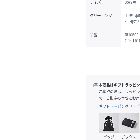
サイズ
36(9号)
クリーニング
手洗い|
イ可|ウ
品番
RU0800
(
110161
redeem
本商品はギフトラッピン
ご希望の際は、ラッピン
て、ご指定の住所にお届
ギフトラッピングサービ
バッグ
ボックス