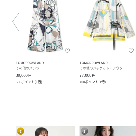
TOMORROWLAND
TOMORROWLAND
その他のパンツ
その他のジャケット・アウター
39,600
77,000
円
円
360
ポイント
(
1倍
)
700
ポイント
(
1倍
)
1
2