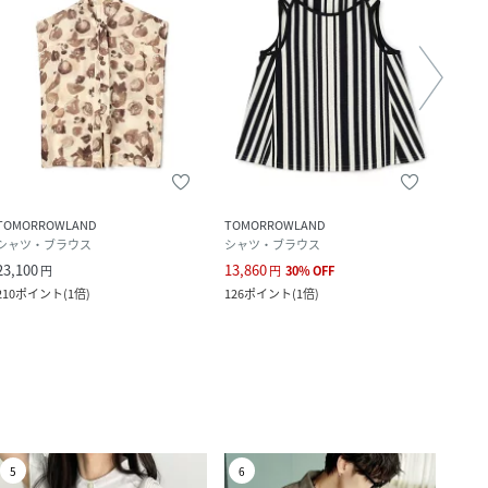
TOMORROWLAND
TOMORROWLAND
23区
シャツ・ブラウス
シャツ・ブラウス
キャ
23,100
13,860
11,8
円
円
30
%
OFF
210
ポイント
(
1倍
)
126
ポイント
(
1倍
)
108
ポ
5
6
7