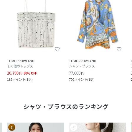
TOMORROWLAND
TOMORROWLAND
その他のトップス
シャツ・ブラウス
20,790
77,000
円
30
%
OFF
円
189
ポイント
(
1倍
)
700
ポイント
(
1倍
)
シャツ・ブラウス
のランキング
3
4