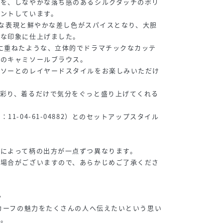
ンを、しなやかな落ち感のあるシルクタッチのポリ
リントしています。
繊細な表現と鮮やかな差し色がスパイスとなり、大胆
ンな印象に仕上げました。
に重ねたような、立体的でドラマチックなカッテ
トのキャミソールブラウス。
トソーとのレイヤードスタイルをお楽しみいただけ
に彩り、着るだけで気分をぐっと盛り上げてくれる
1-04-61-04882）とのセットアップスタイル
によって柄の出方が一点ずつ異なります。
る場合がございますので、あらかじめご了承くださ
〉
スカーフの魅力をたくさんの人へ伝えたいという思い
ド。