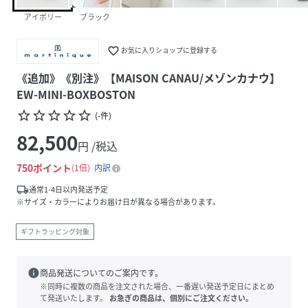
アイボリー
ブラック
favorite_border
お気に入りショップに登録する
《追加》《別注》【MAISON CANAU/メゾンカナウ】
EW-MINI-BOXBOSTON
star_border
star_border
star_border
star_border
star_border
(
-
件
)
82,500
円 /税込
750
ポイント
1倍
内訳
local_shipping
通常1-4日以内発送予定
※サイズ・カラーによりお届け日が異なる場合があります。
ギフトラッピング対象
info
商品発送についてのご案内です。
※同時に複数の商品を注文された場合、一番遅い発送予定日にまとめ
て発送いたします。
お急ぎの商品は、個別にご注文ください。