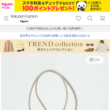
menu
home
search
favorite_border
shopping_cart
lock_outline
メニュー
トップ
検索
お気に入り
カート
ログイン
3,980円(税込)以上のお買い物で送料無料！
熊本県を中心とする地震の影響による配送遅延のお知らせ
1
/
9