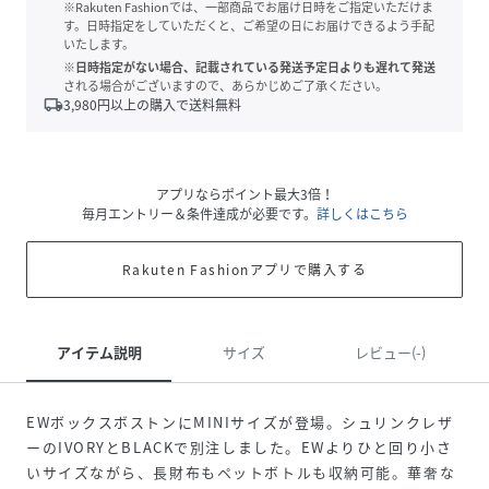
※Rakuten Fashionでは、一部商品でお届け日時をご指定いただけま
す。日時指定をしていただくと、ご希望の日にお届けできるよう手配
いたします。
※日時指定がない場合、記載されている発送予定日よりも遅れて発送
される場合がございますので、あらかじめご了承ください。
local_shipping
3,980
円以上の購入で送料無料
アプリならポイント最大3倍！
毎月エントリー＆条件達成が必要です。
詳しくはこちら
Rakuten Fashionアプリで購入する
アイテム説明
サイズ
レビュー(-)
EWボックスボストンにMINIサイズが登場。シュリンクレザ
ーのIVORYとBLACKで別注しました。EWよりひと回り小さ
いサイズながら、長財布もペットボトルも収納可能。華奢な