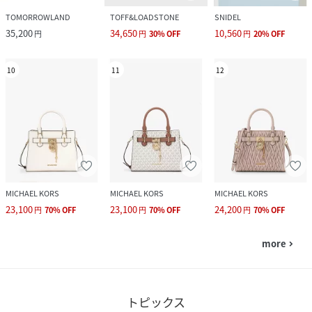
TOMORROWLAND
TOFF&LOADSTONE
SNIDEL
35,200
34,650
10,560
円
円
30
%
OFF
円
20
%
OFF
10
11
12
MICHAEL KORS
MICHAEL KORS
MICHAEL KORS
23,100
23,100
24,200
円
70
%
OFF
円
70
%
OFF
円
70
%
OFF
more
navigate_next
トピックス