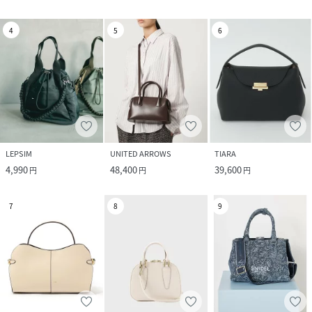
4
5
6
LEPSIM
UNITED ARROWS
TIARA
4,990
48,400
39,600
円
円
円
7
8
9