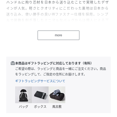
ハンドルに拘り芯材を日本から送り込むことで実現したデザ
インが人気。軽さとクオリティにこだわった裏地は日本から
送り込み、使い勝手の良いWファスナー仕様を採用。シンプ
ルで装飾を削ぎ落したミニマルなバッグからは職人による丁
寧な手仕事を感じることができます。
W27×H15×D9cm重さ414g
more
【MAISONCANAUメゾンカナウ】「究極のBLACKとミニマ
リズム」をコンセプトに2022年に誕生したブランド。日本で
デザインしたシンプルで無駄を削ぎ落としたミニマルなデザ
インをイタリアの老舗バッグメーカーが丁寧に作り上げてい
redeem
本商品はギフトラッピングに対応しております（有料）
ます。
ご希望の際は、ラッピングと商品を一緒にご注文ください。商品
をラッピングして、ご指定の住所にお届けします。
ギフトラッピングサービスについて
性別タイプ
レディース
原産国
イタリア
素材
シュリンク牛革(イタリア製)
バッグ
ボックス
風呂敷
裏地:麻(ラミー)50％/綿50%