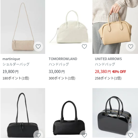
martinique
TOMORROWLAND
UNITED ARROWS
ショルダーバッグ
ハンドバッグ
ハンドバッグ
19,800
33,000
28,380
円
円
円
40
%
OFF
180
ポイント
(
1倍
)
300
ポイント
(
1倍
)
258
ポイント
(
1倍
)