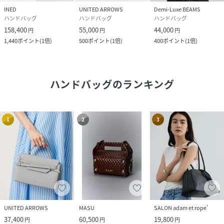
INED
UNITED ARROWS
Demi-Luxe BEAMS
ハンドバッグ
ハンドバッグ
ハンドバッグ
158,400
55,000
44,000
円
円
円
1,440
ポイント
(
1倍
)
500
ポイント
(
1倍
)
400
ポイント
(
1倍
)
ハンドバッグ
のランキング
1
2
3
UNITED ARROWS
MASU
SALON adam et rope'
37,400
60,500
19,800
円
円
円