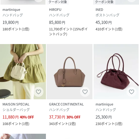
クーポン対象
クーポン対象
martinique
HIROFU
INED
ハンドバッグ
ハンドバッグ
ボストンバッグ
19,800
85,800
45,100
円
円
円
180
ポイント
(
1倍
)
11,700
ポイント
(
15%ポイ
410
ポイント
(
1倍
)
ントバック
)
MAISON SPECIAL
GRACE CONTINENTAL
martinique
ショルダーバッグ
ハンドバッグ
ハンドバッグ
11,880
37,730
25,300
円
40
%
OFF
円
30
%
OFF
円
108
ポイント
(
1倍
)
343
ポイント
(
1倍
)
230
ポイント
(
1倍
)