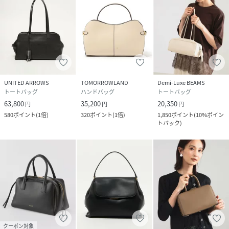
UNITED ARROWS
TOMORROWLAND
Demi-Luxe BEAMS
トートバッグ
ハンドバッグ
トートバッグ
63,800
35,200
20,350
円
円
円
580
ポイント
(
1倍
)
320
ポイント
(
1倍
)
1,850
ポイント
(
10%ポイン
トバック
)
クーポン対象