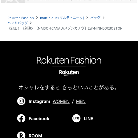
Rakuten Fashion
martinique (マルティニーク)
バッグ
navigate_next
navigate_next
navigate_next
ハンドバッグ
navigate_next
《追加》《別注》【MAISON CANAU/メゾンカナウ】EW-MINI-BOXBOSTON
Instagram
WOMEN
/
MEN
Facebook
LINE
ROOM