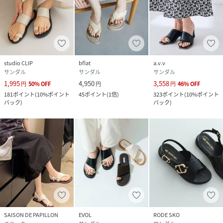
studio CLIP
bflat
a.v.v
サンダル
サンダル
サンダル
1,995
4,950
3,558
円
50
%
OFF
円
円
46
%
OFF
181
ポイント
(
10%ポイント
45
ポイント
(
1倍
)
323
ポイント
(
10%ポイント
バック
)
バック
)
SAISON DE PAPILLON
EVOL
RODE SKO