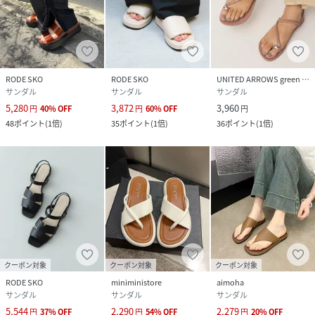
RODE SKO
RODE SKO
UNITED ARROWS green label relaxing
サンダル
サンダル
サンダル
5,280
3,872
3,960
円
40
%
OFF
円
60
%
OFF
円
48
ポイント
(
1倍
)
35
ポイント
(
1倍
)
36
ポイント
(
1倍
)
クーポン対象
クーポン対象
クーポン対象
RODE SKO
miniministore
aimoha
サンダル
サンダル
サンダル
5,544
2,290
2,279
円
37
%
OFF
円
54
%
OFF
円
20
%
OFF