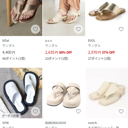
bflat
a.v.v
EVOL
サンダル
サンダル
サンダル
4,400
2,635
2,970
円
円
60
%
OFF
円
57
%
OFF
40
ポイント
(
1倍
)
23
ポイント
(
1倍
)
27
ポイント
(
1倍
)
クーポン対象
SFW
RABOKIGOSHI
notch.
サンダル
サンダル
その他のシューズ・靴