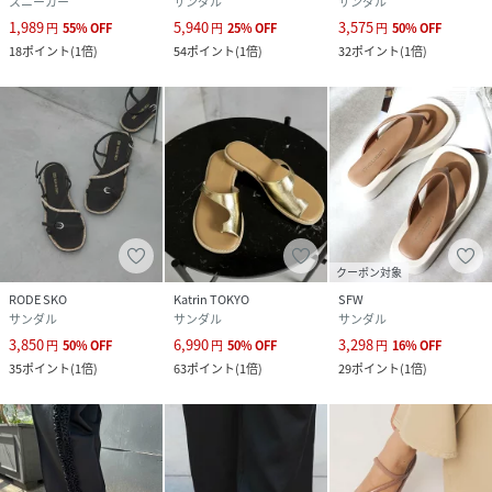
スニーカー
サンダル
サンダル
1,989
5,940
3,575
円
55
%
OFF
円
25
%
OFF
円
50
%
OFF
18
ポイント
(
1倍
)
54
ポイント
(
1倍
)
32
ポイント
(
1倍
)
クーポン対象
RODE SKO
Katrin TOKYO
SFW
サンダル
サンダル
サンダル
3,850
6,990
3,298
円
50
%
OFF
円
50
%
OFF
円
16
%
OFF
35
ポイント
(
1倍
)
63
ポイント
(
1倍
)
29
ポイント
(
1倍
)