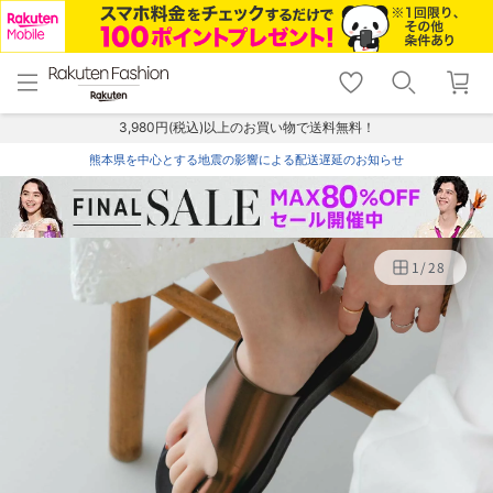
menu
home
search
favorite_border
shopping_cart
lock_outline
メニュー
トップ
検索
お気に入り
カート
ログイン
3,980円(税込)以上のお買い物で送料無料！
熊本県を中心とする地震の影響による配送遅延のお知らせ
1
/
28