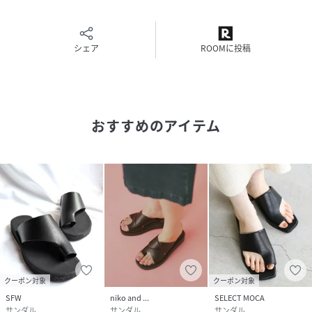
も、上品にまとめてくれます。
【2026 Spring/Summer】【26SS】
シェア
ROOMに投稿
重量(片足) : 約195g
※サイズ詳細は、当社が独自で計測したサイズです。予めご
了承ください。
おすすめのアイテム
※靴箱破損につきましては、商品に不良が無い場合に限り出
荷させていただいております。予めご了承ください。
※商品画像は、光の当たり具合やパソコンなどの閲覧環境に
より、実際の色味と異なって見える場合がございます。予め
ご了承ください。
※商品の色味の目安は、商品単体の画像をご参照ください。
▼お気に入り登録のおすすめ▼
クーポン対象
クーポン対象
お気に入り登録された商品は、マイページにて現在の価格情
SFW
niko and ...
SELECT MOCA
報や在庫状況の確認が可能です。
サンダル
サンダル
サンダル