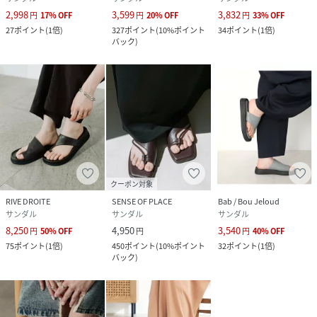
お買い物リストの管理にぜひご利用ください。
2,998
3,599
3,832
円
17
%
OFF
円
20
%
OFF
円
33
%
OFF
27
ポイント
(
1倍
)
327
ポイント
(
10%ポイント
34
ポイント
(
1倍
)
バック
)
性別タイプ
レディース
原産国
中国
素材
アッパー :
合成皮革 ソール :
合成底
サイズ
36、37、38
クーポン対象
品番
RT9148_XX26230
RIVE DROITE
SENSE OF PLACE
Bab / Bou Jeloud
(
XX26230-2213503-iUL-1z RT9148
)
サンダル
サンダル
サンダル
8,250
4,950
3,540
円
50
%
OFF
円
円
40
%
OFF
75
ポイント
(
1倍
)
450
ポイント
(
10%ポイント
32
ポイント
(
1倍
)
バック
)