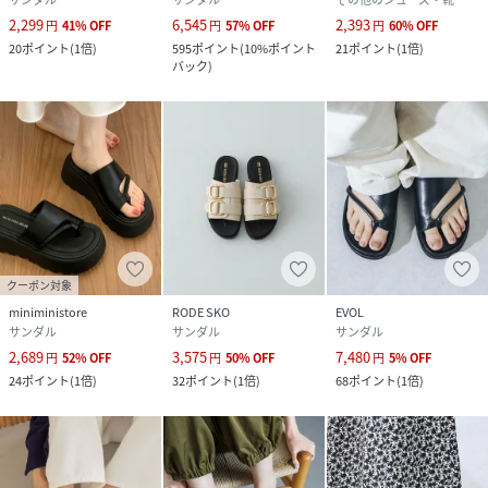
2,299
6,545
2,393
円
41
%
OFF
円
57
%
OFF
円
60
%
OFF
20
ポイント
(
1倍
)
595
ポイント
(
10%ポイント
21
ポイント
(
1倍
)
バック
)
クーポン対象
miniministore
RODE SKO
EVOL
サンダル
サンダル
サンダル
2,689
3,575
7,480
円
52
%
OFF
円
50
%
OFF
円
5
%
OFF
24
ポイント
(
1倍
)
32
ポイント
(
1倍
)
68
ポイント
(
1倍
)