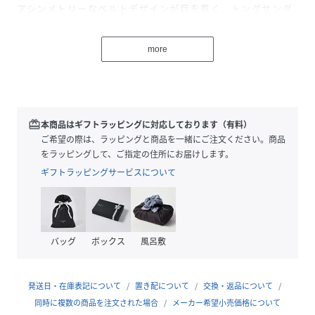
アシンメトリーなベルトデザインが目を惹く、トングサンダ
ル
more
【Design】
しっとりと足馴染みの良い合成皮革を使用。肌当たりが柔ら
かく、素足で履く季節もストレスなく過ごせる質感が魅力で
す。
親指をホールドするアシンメトリーなデザインと、太めのメ
redeem
本商品はギフトラッピングに対応しております（有料）
タリックカラーが特徴。メタリックな輝きが足元にトレンド
ご希望の際は、ラッピングと商品を一緒にご注文ください。商品
感をプラスし、フラットながら存在感のある仕上がりです。
をラッピングして、ご指定の住所にお届けします。
程よい厚みのソールはクッション性があり、疲れにくく歩き
ギフトラッピングサービスについて
やすいのも嬉しいポイント。内側にはさりげなくブランドロ
ゴが刻印されています。
【Styling point】
バッグ
ボックス
風呂敷
リネン素材のロングワンピースやワイドパンツに合わせて、
大人のリラックススタイルに。これからの暑い季節、ビーチ
やリゾートシーンでも活躍すること間違いなしです。
発送日・在庫表記について
置き配について
交換・返品について
デニムやショートパンツと合わせたカジュアルな着こなし
同時に複数の商品を注文された場合
メーカー希望小売価格について