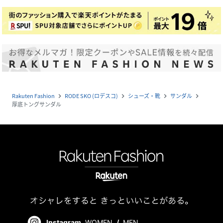
Rakuten Fashion
RODE SKO (ロデスコ)
シューズ・靴
サンダル
navigate_next
navigate_next
navigate_next
navigate_next
厚底トングサンダル
Instagram
WOMEN
/
MEN