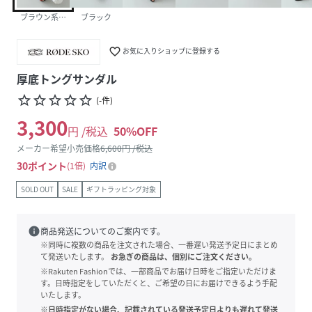
ブラウン系その他
ブラック
favorite_border
お気に入りショップに登録する
厚底トングサンダル
star_border
star_border
star_border
star_border
star_border
(
-
件
)
3,300
円 /税込
50
%OFF
メーカー希望小売価格
6,600
円 /税込
30
ポイント
1倍
内訳
SOLD OUT
SALE
ギフトラッピング対象
info
商品発送についてのご案内です。
※同時に複数の商品を注文された場合、一番遅い発送予定日にまとめ
て発送いたします。
お急ぎの商品は、個別にご注文ください。
※Rakuten Fashionでは、一部商品でお届け日時をご指定いただけま
す。日時指定をしていただくと、ご希望の日にお届けできるよう手配
いたします。
※日時指定がない場合、記載されている発送予定日よりも遅れて発送