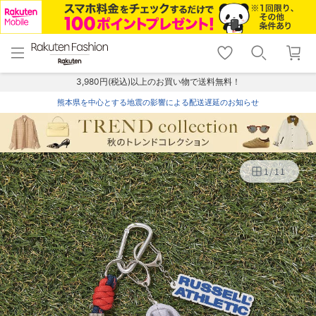
menu
home
search
favorite_border
shopping_cart
lock_outline
メニュー
トップ
検索
お気に入り
カート
ログイン
3,980円(税込)以上のお買い物で送料無料！
熊本県を中心とする地震の影響による配送遅延のお知らせ
1
/
11