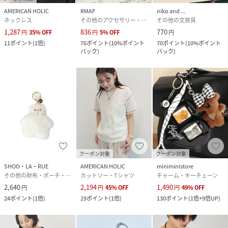
AMERICAN HOLIC
RMAF
niko and ...
ネックレス
その他のアクセサリー・腕時計
その他の文房具
1,287
836
770
円
35
%
OFF
円
5
%
OFF
円
11
ポイント
(
1倍
)
76
ポイント
(
10%ポイント
70
ポイント
(
10%ポイント
バック
)
バック
)
クーポン対象
クーポン対象
SHOO・LA・RUE
AMERICAN HOLIC
miniministore
その他の財布・ポーチ・ケース
カットソー・Tシャツ
チャーム・キーチェーン
2,640
2,194
1,490
円
円
45
%
OFF
円
49
%
OFF
24
ポイント
(
1倍
)
19
ポイント
(
1倍
)
130
ポイント
(
1倍+9倍UP
)