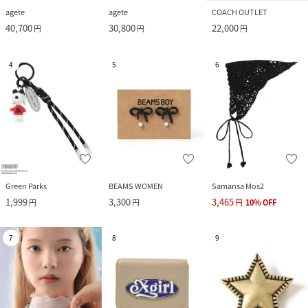
agete
agete
COACH OUTLET
40,700
30,800
22,000
円
円
円
4
5
6
Green Parks
BEAMS WOMEN
Samansa Mos2
1,999
3,300
3,465
円
円
円
10
%
OFF
7
8
9