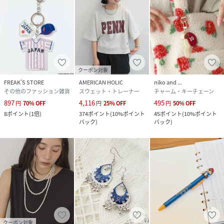
クーポン対象
FREAK’S STORE
AMERICAN HOLIC
niko and ...
その他のファッション雑貨
スウェット・トレーナー
チャーム・キーチェーン
897
4,116
495
円
70
%
OFF
円
25
%
OFF
円
50
%
OFF
8
ポイント
(
1倍
)
374
ポイント
(
10%ポイント
45
ポイント
(
10%ポイント
バック
)
バック
)
クーポン対象