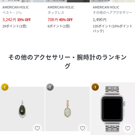
AMERICAN HOLIC
AMERICAN HOLIC
AMERICAN HOLIC
ベスト・ジレ
ネックレス
その他のヘアアクセサリー
3,242
708
1,490
円
35
%
OFF
円
45
%
OFF
円
29
ポイント
(
1倍
)
6
ポイント
(
1倍
)
135
ポイント
(
10%ポイント
バック
)
その他のアクセサリー・腕時計
のランキン
グ
1
2
3