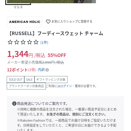
マルチ
favorite_border
お気に入りショップに登録する
【RUSSELL】フーディースウェット チャーム
star_border
star_border
star_border
star_border
star_border
(
1
件
)
1,344
円 /税込
55
%OFF
メーカー希望小売価格
2,990
円 /税込
12
ポイント
1倍
内訳
SOLD OUT
SALE
ギフトラッピング対象
ブランドクーポン対象商品
ご利用には
ログイン
・獲得が必要です。
info
商品発送についてのご案内です。
※同時に複数の商品を注文された場合、一番遅い発送予定日にまとめ
て発送いたします。
お急ぎの商品は、個別にご注文ください。
※Rakuten Fashionでは、一部商品でお届け日時をご指定いただけま
す。日時指定をしていただくと、ご希望の日にお届けできるよう手配
いたします。