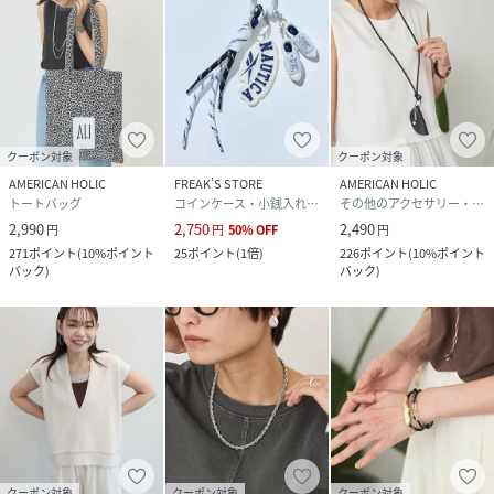
クーポン対象
クーポン対象
AMERICAN HOLIC
FREAK’S STORE
AMERICAN HOLIC
トートバッグ
コインケース・小銭入れ・札入れ
その他のアクセサリー・腕時計
2,990
2,750
2,490
円
円
50
%
OFF
円
271
ポイント
(
10%ポイント
25
ポイント
(
1倍
)
226
ポイント
(
10%ポイント
バック
)
バック
)
クーポン対象
クーポン対象
クーポン対象