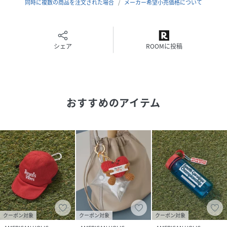
同時に複数の商品を注文された場合
メーカー希望小売価格について
性別タイプ
レディース
シェア
ROOMに投稿
原産国
中華人民共和国
素材
ﾎﾟﾘｴｽﾃﾙ ｱﾙﾐﾆｳﾑ 鉄
サイズ
F
おすすめのアイテム
品番
RT8772_0H001597700
(
0H001597700-169-106 RT8772
)
クーポン対象
クーポン対象
クーポン対象