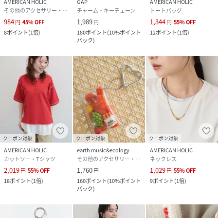
AMERICAN HOLIC
GAP
AMERICAN HOLIC
その他のアクセサリー・腕時計
チャーム・キーチェーン
トートバッグ
984
1,989
1,344
円
45
%
OFF
円
円
55
%
OFF
8
ポイント
(
1倍
)
180
ポイント
(
10%ポイント
12
ポイント
(
1倍
)
バック
)
クーポン対象
クーポン対象
クーポン対象
AMERICAN HOLIC
earth music&ecology
AMERICAN HOLIC
カットソー・Tシャツ
その他のアクセサリー・腕時計
ネックレス
2,019
1,760
1,029
円
55
%
OFF
円
円
55
%
OFF
18
ポイント
(
1倍
)
160
ポイント
(
10%ポイント
9
ポイント
(
1倍
)
バック
)