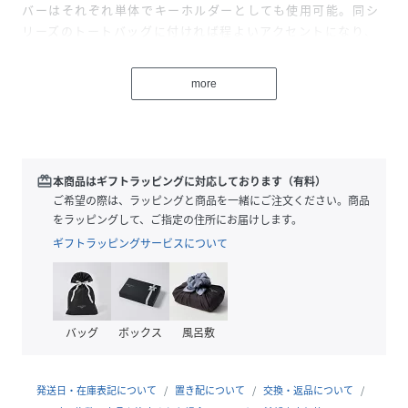
バーはそれぞれ単体でキーホルダーとしても使用可能。同シ
リーズのトートバッグに付ければ程よいアクセントになり、
ギフトにもおすすめのアイテムです。
more
▼同シリーズのバッグに付けるのがおすすめ！
【RUSSELL×PENN】トートバッグ：0H001627600
【RUSSELL ATHLETIC／ラッセル アスレチック】
1902年創業、アメリカ発の老舗アスレチックウェアブラン
redeem
本商品はギフトラッピングに対応しております（有料）
ド。
ご希望の際は、ラッピングと商品を一緒にご注文ください。商品
世界で初めてスウェットを開発したブランドとして知られ、
をラッピングして、ご指定の住所にお届けします。
100年以上にわたりスポーツと日常に根ざしたプロダクトを
ギフトラッピングサービスについて
生み出してきました。
耐久性・快適性に優れた素材使いと、無駄のないベーシック
なデザインが特徴。
近年はヴィンテージライクな風合いと現代的なシルエットを
バッグ
ボックス
風呂敷
融合させ、デイリーウェアとしても高い支持を集めていま
す。※モデル着用画像は、光の当たり具合で色味が違って見
える場合がございます。※お使いのモニター環境によって商
発送日・在庫表記について
置き配について
交換・返品について
品の色味が違って見える場合がございます。