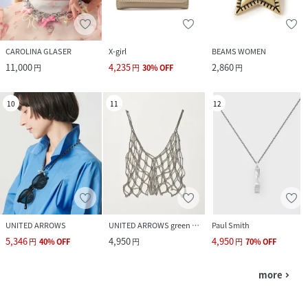
CAROLINA GLASER
X-girl
BEAMS WOMEN
11,000
4,235
2,860
円
円
30
%
OFF
円
10
11
12
UNITED ARROWS
UNITED ARROWS green label relaxing
Paul Smith
5,346
4,950
4,950
円
40
%
OFF
円
円
70
%
OFF
more
navigate_next