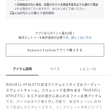
※日時指定がない場合、記載されている発送予定日よりも遅れて発送
される場合がございますので、あらかじめご了承ください。
local_shipping
3,980
円以上の購入で送料無料
アプリならポイント最大3倍！
毎月エントリー＆条件達成が必要です。
詳しくはこちら
Rakuten Fashionアプリで購入する
アイテム説明
サイズ
レビュー(1)
RUSSELL ATHLETIC別注アイテムミニサイズのフーディー
スウェットチャーム。スウェットで定評のある「RUSSELL
ATHLETIC」ならではの遊び心あふれるファン必携アイテム
です。パーツはすべて取り外し可能で、気分やシーンに合わ
せて自由にカスタムできます。ミニスウェット本体とロゴラ