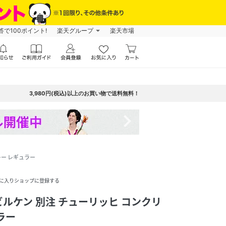
で100ポイント!
楽天グループ
楽天市場
3,980円(税込)以上のお買い物で送料無料！
navigate_next
グレー レギュラー
に入りショップに登録する
 / ビルケン 別注 チューリッヒ コンクリ
ラー