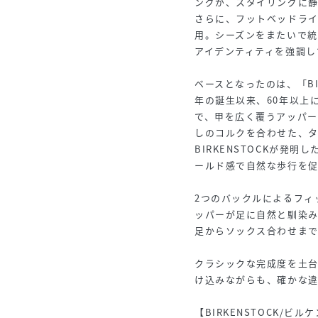
ングが、スタイリングに
さらに、フットベッドラ
用。シーズンをまたいで
アイデンティティを強調し
ベースとなったのは、「BIR
年の誕生以来、60年以上
で、甲を広く覆うアッパ
しのコルクを合わせた、
BIRKENSTOCKが発
ールド感で自然な歩行を促
2つのバックルによるフィ
ッパーが足に自然と馴染
足からソックス合わせまで
クラシックな完成度を土
け込みながらも、確かな違
【BIRKENSTOCK/ビ