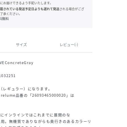
にお届けできるよう手配いたします。
載されている発送予定日よりも遅れて発送
される場合がござ
了承ください。
料無料
サイズ
レビュー(-)
VEConcreteGray
032251
R（レギュラー）になります。
relume品番の「26093465000020」は
ーにインラインではこれまでに展開のな
Y”を採用。無機質でありながらも奥行きのあるカラーリ