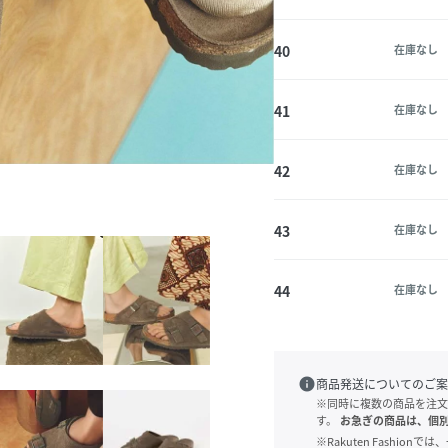
40
在庫なし
41
在庫なし
42
在庫なし
43
在庫なし
44
在庫なし
info
商品発送についてのご案
※同時に複数の商品を注文
す。
お急ぎの商品は、個
※Rakuten Fashi