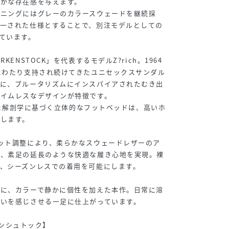
静かな存在感を与えます。
イニングにはグレーのカラースウェードを継続採
統一された仕様とすることで、別注モデルとしての
ています。
KENSTOCK」を代表するモデルZ?rich。1964
にわたり支持され続けてきたユニセックスサンダル
ーに、ブルータリズムにインスパイアされたむき出
タイムレスなデザインが特徴です。
明した解剖学に基づく立体的なフットベッドは、高いホ
します。
ット調整により、柔らかなスウェードレザーのア
み、素足の延長のような快適な履き心地を実現。裸
、シーズンレスでの着用を可能にします。
台に、カラーで静かに個性を加えた本作。日常に溶
いを感じさせる一足に仕上がっています。
ルケンシュトック】