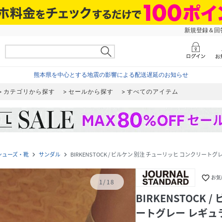
新規登録＆回答
熊本県を中心とする地震の影響による配送遅延のお知らせ
カテゴリから探す
セールから探す
すべてのアイテム
シューズ・靴
サンダル
BIRKENSTOCK / ビルケン 別注 チューリッヒ コンクリート
navigate_next
navigate_next
favorite_border
お気
1
/
18
BIRKENSTOCK
ートグレー レギュ