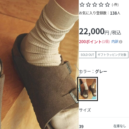
star_border
star_border
star_border
star_border
star_border
(
-
件
)
138
お気に入り登録数：
人
22,000
円 /税込
200
ポイント
1倍
内訳
SOLD OUT
ギフトラッピング対象
カラー：
グレー
サイズ
39
在庫なし