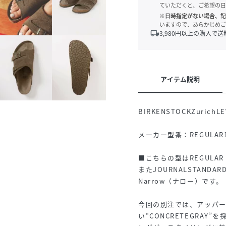
ていただくと、ご希望の日
※日時指定がない場合、記
いますので、あらかじめご
local_shipping
3,980
円以上の購入で送
アイテム説明
BIRKENSTOCKZurichLE
メーカー型番：REGULAR1
■こちらの型はREGULA
またJOURNALSTANDARD
Narrow（ナロー）です。
今回の別注では、アッパ
い“CONCRETEGRA