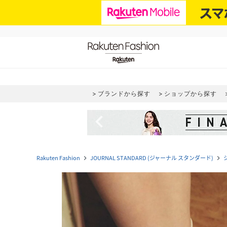
ブランドから探す
ショップから探す
navigate_before
Rakuten Fashion
JOURNAL STANDARD (ジャーナル スタンダード)
navigate_next
navigate_next