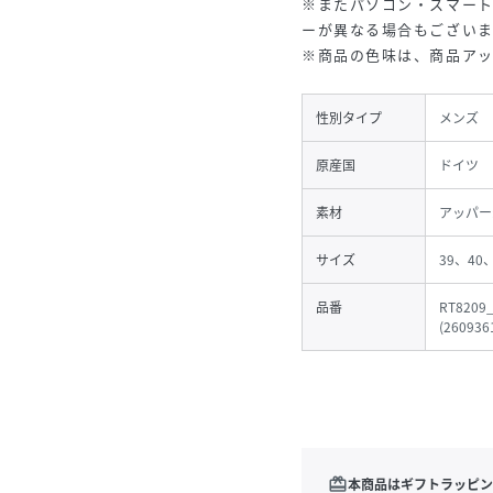
※またパソコン・スマー
ーが異なる場合もございま
※商品の色味は、商品ア
性別タイプ
メンズ
原産国
ドイツ
素材
アッパー
サイズ
39、40
品番
RT8209
(
260936
redeem
本商品はギフトラッピン