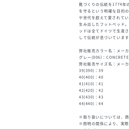
靴づくりの伝統を1774年
を守るという明確な目的
や世代を超えて愛されていま
生み出したフットベッド
ッドは全てドイツで生産
して伝統が息づいています
弊社販売カラー名：メー
グレー(006)：CONCRETE
弊社販売サイズ名：メー
39(390)：39
40(400)：40
41(410)：41
42(420)：42
43(430)：43
44(440)：44
※取り扱いについては、
※照明の関係により、実際