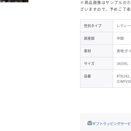
※商品画像はサンプルの
ざいますので、予めご了
性別タイプ
レディー
原産国
中国
素材
表地:ポ
サイズ
36[59]、
品番
RT8142
(
CWFV26
redeem
ギフトラッピングサービ