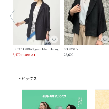
UNITED ARROWS green label relaxing
BEARDSLEY
8,470
28,600
円
50
%
OFF
円
トピックス