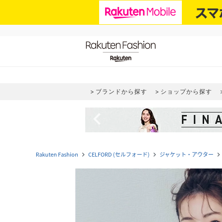
ブランドから探す
ショップから探す
navigate_before
Rakuten Fashion
CELFORD (セルフォード)
ジャケット・アウター
navigate_next
navigate_next
navigate_nex