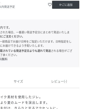
か
favorite_border
かごに追加
日以内発送予定
内です。
された場合、一番遅い発送予定日にまとめて発送いたしま
別にご注文ください。
onでは、一部商品でお届け日時をご指定いただけます。日時指定をし
にお届けできるよう手配いたします。
載されている発送予定日よりも遅れて発送
される場合がござ
了承ください。
料無料
サイズ
レビュー(-)
ライク素材を使用したジレ。
でより夏のムードを演出します。
を付け、きらりと光るアクセントに。