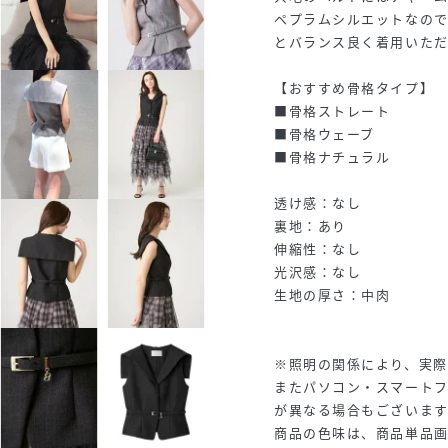
ペプラムシルエットなの
とバランス良く着用いただ
【おすすめ骨格タイプ】
■骨格ストレート
■骨格ウェーブ
■骨格ナチュラル
透け感：なし
裏地：あり
伸縮性：なし
光沢感：なし
生地の厚さ：中肉
※照明の関係により、実際
またパソコン・スマート
が異なる場合もございま
商品の色味は、商品単品