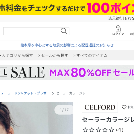
[楽天銀行]もれ
熊本県を中心とする地震の影響による配送遅延のお知らせ
カテゴリから探す
セールから探す
すべてのアイテム
テーラードジャケット・ブレザー
セーラーカラージレ
t
navigate_next
favorite_border
お気
1
/
27
セーラーカラージ
star_border
star_border
star_border
star_border
star_border
(
-
件
)