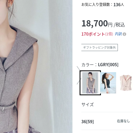
136
お気に入り登録数：
人
18,700
円 /税込
170
ポイント
1倍
内訳
ギフトラッピング対象外
カラー：
LGRY[005]
サイズ
36[59]
在庫なし