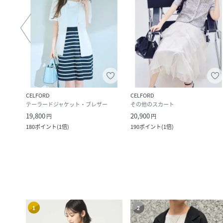
CELFORD
CELFORD
テーラードジャケット・ブレザー
その他のスカート
19,800
20,900
円
円
180
ポイント
(
1倍
)
190
ポイント
(
1倍
)
1
2