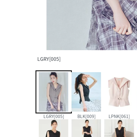
LGRY[005]
LGRY[005]
BLK[009]
LPNK[061]