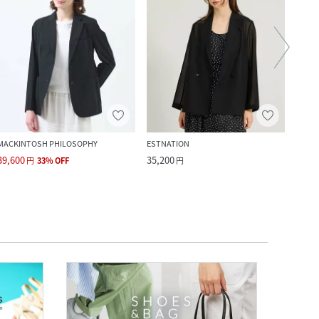
MACKINTOSH PHILOSOPHY
ESTNATION
LAUT
39,600
35,200
15,4
円
33
%
OFF
円