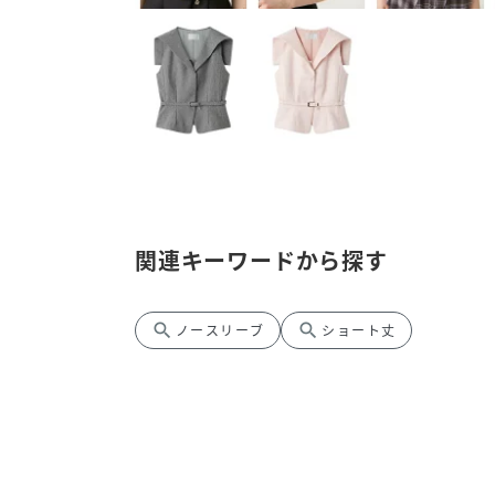
関連キーワードから探す
search
search
ノースリーブ
ショート丈