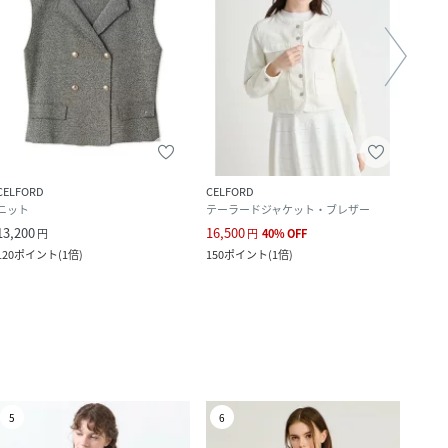
CELFORD
CELFORD
CELF
ニット
テーラードジャケット・ブレザー
その
13,200
16,500
13,2
円
円
40
%
OFF
120
ポイント
(
1倍
)
150
ポイント
(
1倍
)
120
ポ
5
6
7