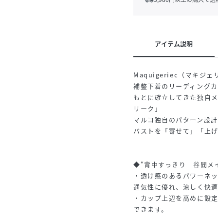
アイテム説明
Maquigeriec（マキジ
補整下着のリーディングカ
もとに確立してきた独自
リーク」
マルコ独自のパターン設
バストを「寄せて」「上
◆“背中すっきり 谷間メ
・透け感のあるパワーネ
通気性に優れ、涼しく快
・カップ上辺を高めに設
できます。