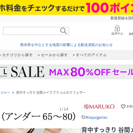
新規登録＆回答
熊本県を中心とする地震の影響による配送遅延のお知らせ
カテゴリから探す
セールから探す
すべてのアイテム
ラジャー
背中すっきり 谷間メイクブラ ふんわりフェザー
navigate_next
favorite_border
お気
1
/
24
Maquigeriec
sell
背中すっきり 谷間