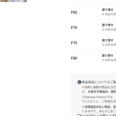
取り寄せ
F65
4-18日以
取り寄せ
F70
4-18日以
取り寄せ
F75
4-18日以
取り寄せ
F80
4-18日以
info
商品発送についてのご案
※同時に複数の商品を注文
す。
お急ぎの商品は、個
※Rakuten Fashi
ていただくと、ご希望の日
※日時指定がない場合、記
いますので、あらかじめご
local_shipping
3,980
円以上の購入で送