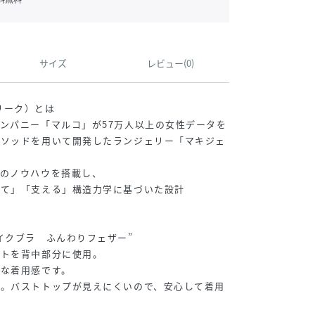
サイズ
レビュー(0)
ェリーク）とは
ンパニー「マルコ」が57万人以上の女性データを
メソッドを用いて開発したランジェリー「マキジェ
計のノウハウを搭載し、
げて」「支える」構造力学に基づいた設計
イクブラ ふんわりフェザー”
ットを背中部分に使用。
適な着用感です。
定。バストトップが見えにくいので、安心して着用