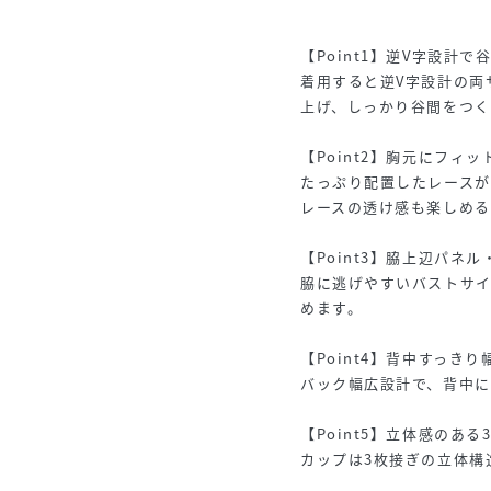
【Point1】逆V字設計
着用すると逆V字設計の両
上げ、しっかり谷間をつく
【Point2】胸元にフィ
たっぷり配置したレースが
レースの透け感も楽しめる
【Point3】脇上辺パネ
脇に逃げやすいバストサ
めます。
【Point4】背中すっきり
バック幅広設計で、背中に
【Point5】立体感のあ
カップは3枚接ぎの立体構