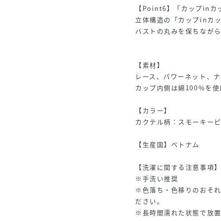
【Point6】「カップi
立体構造の「カップinカ
バストの丸みを保ちなが
【素材】
レース、パワーネット、ナ
カップ内側は綿100％を使
【カラー】
カクテル柄：スモーキー
【生産国】ベトナム
【洗濯に関する注意事項
※手洗い推奨
※色落ち・色移りのおそ
ださい。
※長時間濡れた状態で放