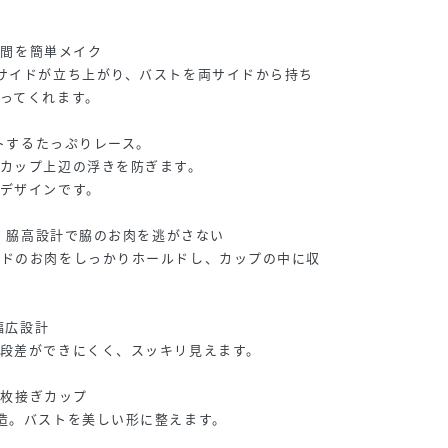
で谷間を簡単メイク
サイドが立ち上がり、バストを両サイドから持ち
ってくれます。
ットするたっぷりレース。
カップ上辺の浮きを防ぎます。
デザインです。
ル・脇高設計で脇のお肉を逃がさない
イドのお肉をしっかりホールドし、カップの中に収
幅広設計
段差ができにくく、スッキリ見えます。
る3枚接ぎカップ
造。バストを美しい形に整えます。