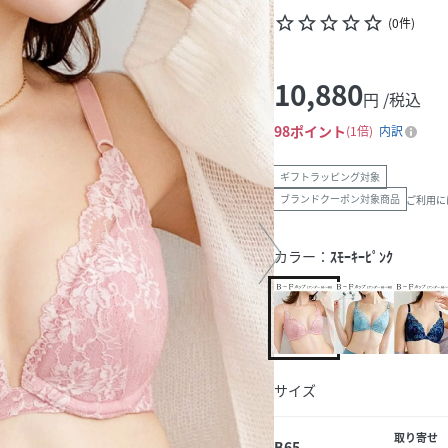
star_border
star_border
star_border
star_border
star_border
(
0
件
)
10,880
円 /税込
98
ポイント
1倍
内訳
ギフトラッピング対象
ブランドクーポン対象商品
ご利用に
カラー：
ｽﾓｰｷｰﾋﾟﾝｸ
サイズ
取り寄せ
B65