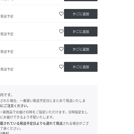
favorite_border
かごに追加
内発送予定
favorite_border
かごに追加
内発送予定
favorite_border
かごに追加
内発送予定
favorite_border
かごに追加
内発送予定
内です。
された場合、一番遅い発送予定日にまとめて発送いたしま
別にご注文ください。
onでは、一部商品でお届け日時をご指定いただけます。日時指定をし
にお届けできるよう手配いたします。
載されている発送予定日よりも遅れて発送
される場合がござ
了承ください。
料無料