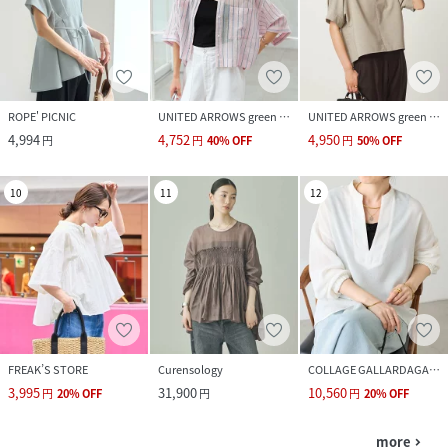
ROPE' PICNIC
UNITED ARROWS green label relaxing
UNITED ARROWS green label relaxing
4,994
4,752
4,950
円
円
40
%
OFF
円
50
%
OFF
10
11
12
FREAK’S STORE
Curensology
COLLAGE GALLARDAGALANTE
3,995
31,900
10,560
円
20
%
OFF
円
円
20
%
OFF
more
navigate_next