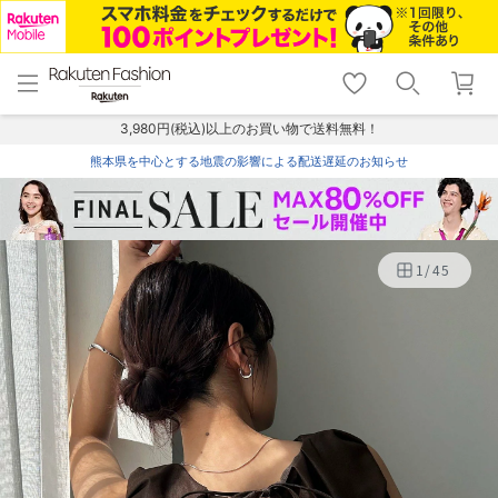
menu
home
search
favorite_border
shopping_cart
lock_outline
メニュー
トップ
検索
お気に入り
カート
ログイン
3,980円(税込)以上のお買い物で送料無料！
熊本県を中心とする地震の影響による配送遅延のお知らせ
1
/
45