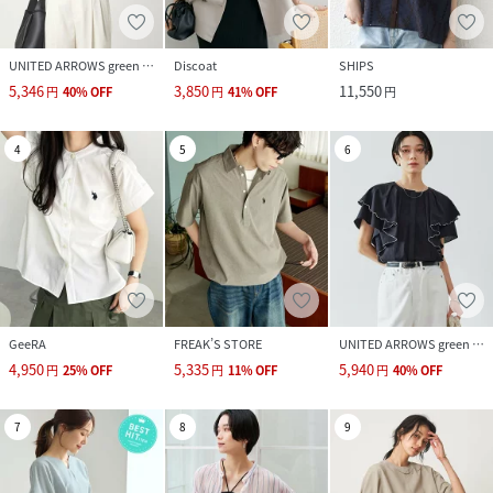
UNITED ARROWS green label relaxing
Discoat
SHIPS
5,346
3,850
11,550
円
40
%
OFF
円
41
%
OFF
円
4
5
6
GeeRA
FREAK’S STORE
UNITED ARROWS green label relaxing
4,950
5,335
5,940
円
25
%
OFF
円
11
%
OFF
円
40
%
OFF
7
8
9