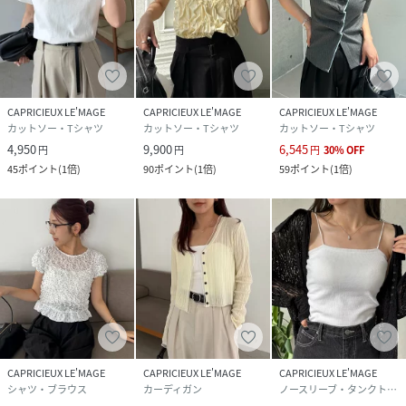
レーヨン 30%
ポリウレタン 5%
<裏地>ポリエステル 100%
サイズ
F
CAPRICIEUX LE'MAGE
CAPRICIEUX LE'MAGE
CAPRICIEUX LE'MAGE
品番
RT7516_LEZ1061404A0003
カットソー・Tシャツ
カットソー・Tシャツ
カットソー・Tシャツ
(
LEZ1061404A0003-5-2 RT7516
)
4,950
9,900
6,545
円
円
円
30
%
OFF
45
ポイント
(
1倍
)
90
ポイント
(
1倍
)
59
ポイント
(
1倍
)
CAPRICIEUX LE'MAGE
CAPRICIEUX LE'MAGE
CAPRICIEUX LE'MAGE
シャツ・ブラウス
カーディガン
ノースリーブ・タンクトップ