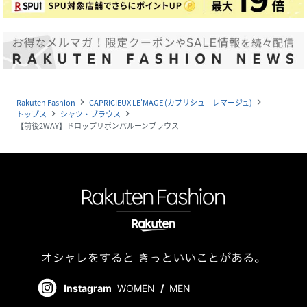
Rakuten Fashion
CAPRICIEUX LE'MAGE (カプリシュ レマージュ)
navigate_next
navigate_next
トップス
シャツ・ブラウス
navigate_next
navigate_next
【前後2WAY】ドロップリボンバルーンブラウス
Instagram
WOMEN
/
MEN