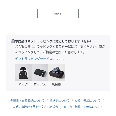
・インが苦手な方も様になるトップス
・背中の涙あきを華奢なリボンで結ぶ仕様。程よい肌見せ
more
が、大人の抜け感を演出◎
・前後2wayで涙あきを前にすると首周りがすっきり◎
・リボンのアレンジでチョーカー風に着用可能
・異なる色の糸を織り交ぜた繊細なシャンブレー生地を使用
・単色では表現できない表情豊かな1枚
redeem
本商品はギフトラッピングに対応しております（有料）
ご希望の際は、ラッピングと商品を一緒にご注文ください。商品
スタイリングポイント
をラッピングして、ご指定の住所にお届けします。
・デニム合わせでカジュアルダウン
ギフトラッピングサービスについて
・スラックスやタックパンツできれいめコーデに
・スカートで女性らしい印象にも◎
バッグ
ボックス
風呂敷
【エクリュ着用アイテム】【累計1万枚突破/全骨格◎/低身長
サイズ】マキシIラインスカート
【ブラウン着用アイテム】【低身長サイズあり】セミフレア
発送日・在庫表記について
置き配について
交換・返品について
デニム
同時に複数の商品を注文された場合
メーカー希望小売価格について
【ブラック着用アイテム①➁】【累計2.5万本！】【新色追