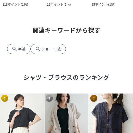
118
ポイント
(
1倍
)
17
ポイント
(
1倍
)
35
ポイント
(
1倍
)
関連キーワードから探す
search
search
半袖
ショート丈
シャツ・ブラウス
のランキング
1
2
3