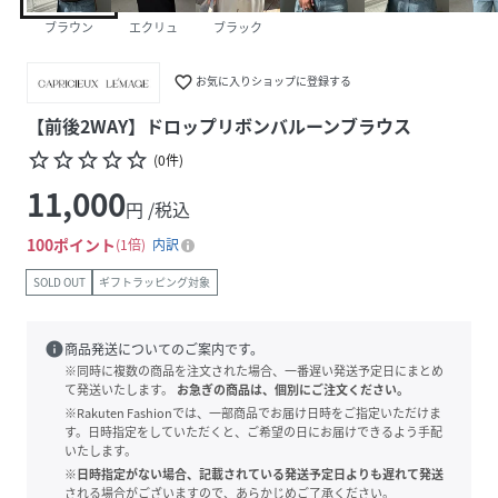
ブラウン
エクリュ
ブラック
favorite_border
お気に入りショップに登録する
【前後2WAY】ドロップリボンバルーンブラウス
star_border
star_border
star_border
star_border
star_border
(
0
件
)
11,000
円 /税込
100
ポイント
1倍
内訳
SOLD OUT
ギフトラッピング対象
info
商品発送についてのご案内です。
※同時に複数の商品を注文された場合、一番遅い発送予定日にまとめ
て発送いたします。
お急ぎの商品は、個別にご注文ください。
※Rakuten Fashionでは、一部商品でお届け日時をご指定いただけま
す。日時指定をしていただくと、ご希望の日にお届けできるよう手配
いたします。
※日時指定がない場合、記載されている発送予定日よりも遅れて発送
される場合がございますので、あらかじめご了承ください。