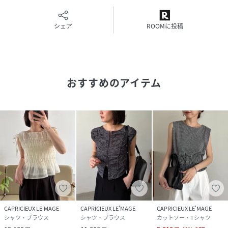
加】2タックワイドパンツ
シェア
ROOMに投稿
＊＊＊＊＊＊＊＊＊＊＊＊＊＊＊＊＊＊＊＊＊＊
透け感：なし
裏地：あり
伸縮性：なし
おすすめのアイテム
光沢感：なし
＊＊＊＊＊＊＊＊＊＊＊＊＊＊＊＊＊＊＊＊＊＊
▼洗濯方法
水温30℃を限度に、洗濯機で非常に弱い洗濯ができます。
※撮影場所やお使いのモニター環境により若干お色味が異な
CAPRICIEUX LE'MAGE
CAPRICIEUX LE'MAGE
CAPRICIEUX LE'MAGE
る場合がございます。
シャツ・ブラウス
シャツ・ブラウス
カットソー・Tシャツ
特にロケの撮影では明るく見える傾向にございます。