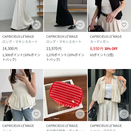
CAPRICIEUX LE'MAGE
CAPRICIEUX LE'MAGE
CAPRICIEUX LE'MAGE
ロング・マキシスカート
ロング・マキシスカート
カーディガン
14,300
13,970
6,930
円
円
円
30
%
OFF
1,300
ポイント
(
10%ポイン
1,270
ポイント
(
10%ポイン
63
ポイント
(
1倍
)
トバック
)
トバック
)
CAPRICIEUX LE'MAGE
CAPRICIEUX LE'MAGE
CAPRICIEUX LE'MAGE
ニット
その他の財布・ポーチ・ケース
シャツ・ブラウス