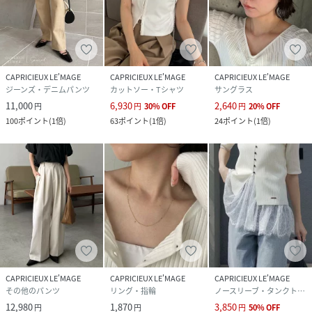
CAPRICIEUX LE'MAGE
CAPRICIEUX LE'MAGE
CAPRICIEUX LE'MAGE
ジーンズ・デニムパンツ
カットソー・Tシャツ
サングラス
11,000
6,930
2,640
円
円
30
%
OFF
円
20
%
OFF
100
ポイント
(
1倍
)
63
ポイント
(
1倍
)
24
ポイント
(
1倍
)
CAPRICIEUX LE'MAGE
CAPRICIEUX LE'MAGE
CAPRICIEUX LE'MAGE
その他のパンツ
リング・指輪
ノースリーブ・タンクトップ
12,980
1,870
3,850
円
円
円
50
%
OFF