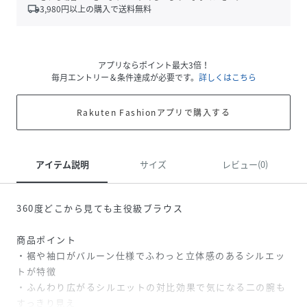
local_shipping
3,980
円以上の購入で送料無料
アプリならポイント最大3倍！
毎月エントリー＆条件達成が必要です。
詳しくはこちら
Rakuten Fashionアプリで購入する
アイテム説明
サイズ
レビュー(0)
360度どこから見ても主役級ブラウス
商品ポイント
・裾や袖口がバルーン仕様でふわっと立体感のあるシルエッ
トが特徴
・ふんわり広がるシルエットの対比効果で気になる二の腕も
すっきり見え