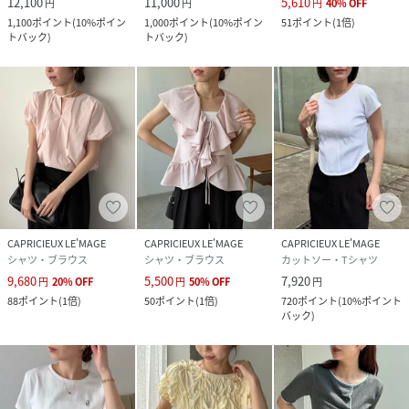
12,100
11,000
5,610
円
円
円
40
%
OFF
※商品はサンプルで撮影をしております。若干の仕様が変更
1,100
ポイント
(
10%ポイン
1,000
ポイント
(
10%ポイン
51
ポイント
(
1倍
)
になる場合がございますので予めご了承の上ご注文ください
トバック
)
トバック
)
ますようお願いいたします。
※濃色製品は、色移りすることがありますので、他の物と分
けて洗濯してください。
▼商品のお気に入り登録
完売カラーの再入荷通知や、ラスト1点の通知、セールの通
知も受け取ることができます。
▼ブランドのお気に入り登録
新商品や再入荷など、いち早くブランドのお得な情報を受け
CAPRICIEUX LE'MAGE
CAPRICIEUX LE'MAGE
CAPRICIEUX LE'MAGE
取ることができます。
シャツ・ブラウス
シャツ・ブラウス
カットソー・Tシャツ
9,680
5,500
7,920
円
20
%
OFF
円
50
%
OFF
円
88
ポイント
(
1倍
)
50
ポイント
(
1倍
)
720
ポイント
(
10%ポイント
バック
)
性別タイプ
レディース
原産国
中国
素材
<表地>ポリエステル 65%