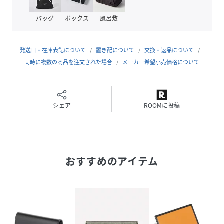
バッグ
ボックス
風呂敷
性別タイプ
ユニセックス
発送日・在庫表記について
置き配について
交換・返品について
原産国
イギリス
同時に複数の商品を注文された場合
メーカー希望小売価格について
素材
牛革（カーフレザー）
サイズ
ONE
シェア
ROOMに投稿
品番
RT7469_L0661MS143B
(
L0661MS143B-02-ON RT7469
)
おすすめのアイテム