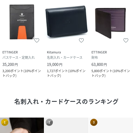
ETTINGER
Kitamura
ETTINGER
パスケース・定期入れ
名刺入れ・カードケース
財布
35,200
19,000
63,800
円
円
円
3,200
ポイント
(
10%ポイン
1,727
ポイント
(
10%ポイン
5,800
ポイント
(
10%ポイン
トバック
)
トバック
)
トバック
)
名刺入れ・カードケース
のランキング
1
2
3