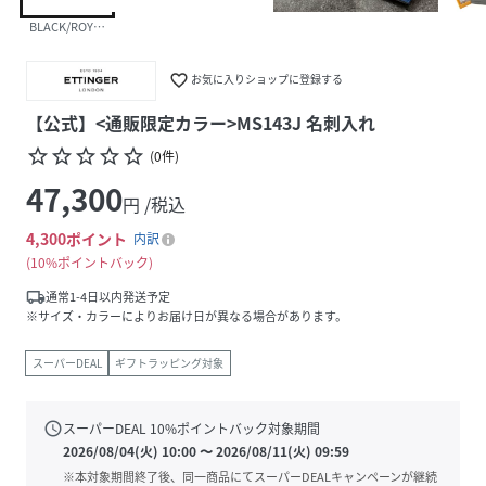
BLACK/ROYAL BLUE
favorite_border
お気に入りショップに登録する
【公式】<通販限定カラー>MS143J 名刺入れ
star_border
star_border
star_border
star_border
star_border
(
0
件
)
47,300
円 /税込
4,300
ポイント
内訳
10%ポイントバック
local_shipping
通常1-4日以内発送予定
※サイズ・カラーによりお届け日が異なる場合があります。
スーパーDEAL
ギフトラッピング対象
schedule
スーパーDEAL
10
%ポイントバック対象期間
2026/08/04(火) 10:00
〜
2026/08/11(火) 09:59
※本対象期間終了後、同一商品にてスーパーDEALキャンペーンが継続