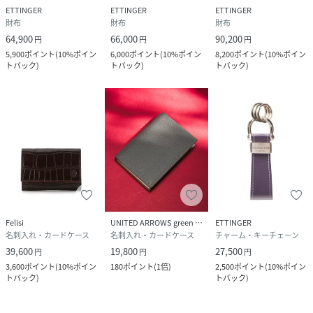
ETTINGER
ETTINGER
ETTINGER
財布
財布
財布
64,900
66,000
90,200
円
円
円
5,900
ポイント
(
10%ポイン
6,000
ポイント
(
10%ポイン
8,200
ポイント
(
10%ポイン
トバック
)
トバック
)
トバック
)
Felisi
UNITED ARROWS green label relaxing
ETTINGER
名刺入れ・カードケース
名刺入れ・カードケース
チャーム・キーチェーン
39,600
19,800
27,500
円
円
円
3,600
ポイント
(
10%ポイン
180
ポイント
(
1倍
)
2,500
ポイント
(
10%ポイン
トバック
)
トバック
)