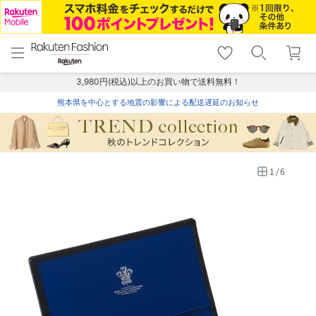
menu
home
search
favorite_border
shopping_cart
lock_outline
メニュー
トップ
検索
お気に入り
カート
ログイン
3,980円(税込)以上のお買い物で送料無料！
熊本県を中心とする地震の影響による配送遅延のお知らせ
1
/
6