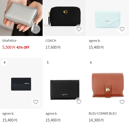
VitaFelice
COACH
agnes b.
5,500
17,600
15,400
円
41
%
OFF
円
円
4
5
6
agnes b.
agnes b.
BLEU COMME BLEU
15,400
15,400
14,300
円
円
円