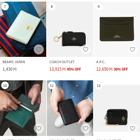
7
8
9
BEAMS JAPAN
COACH OUTLET
A.P.C.
1,430
13,915
12,650
円
円
45
%
OFF
円
36
%
OFF
10
11
12