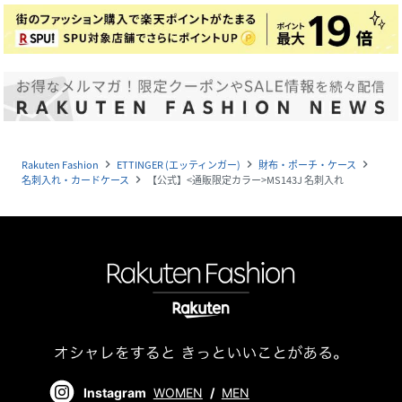
Rakuten Fashion
ETTINGER (エッティンガー)
財布・ポーチ・ケース
navigate_next
navigate_next
navigate_next
名刺入れ・カードケース
【公式】<通販限定カラー>MS143J 名刺入れ
navigate_next
Instagram
WOMEN
/
MEN