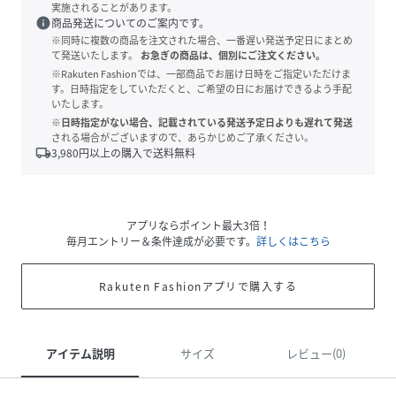
実施されることがあります。
info
商品発送についてのご案内です。
※同時に複数の商品を注文された場合、一番遅い発送予定日にまとめ
て発送いたします。
お急ぎの商品は、個別にご注文ください。
※Rakuten Fashionでは、一部商品でお届け日時をご指定いただけま
す。日時指定をしていただくと、ご希望の日にお届けできるよう手配
いたします。
※日時指定がない場合、記載されている発送予定日よりも遅れて発送
される場合がございますので、あらかじめご了承ください。
local_shipping
3,980
円以上の購入で送料無料
アプリならポイント最大3倍！
毎月エントリー＆条件達成が必要です。
詳しくはこちら
Rakuten Fashionアプリで購入する
アイテム説明
サイズ
レビュー(0)