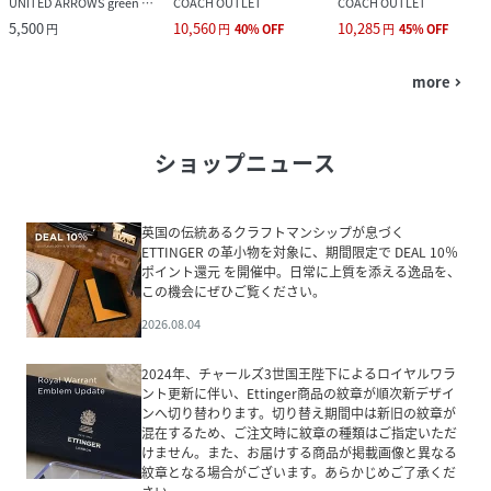
UNITED ARROWS green label relaxing
COACH OUTLET
COACH OUTLET
5,500
10,560
10,285
円
円
40
%
OFF
円
45
%
OFF
more
navigate_next
ショップニュース
英国の伝統あるクラフトマンシップが息づく
ETTINGER の革小物を対象に、期間限定で DEAL 10％
ポイント還元 を開催中。日常に上質を添える逸品を、
この機会にぜひご覧ください。
2026.08.04
2024年、チャールズ3世国王陛下によるロイヤルワラ
ント更新に伴い、Ettinger商品の紋章が順次新デザイ
ンへ切り替わります。切り替え期間中は新旧の紋章が
混在するため、ご注文時に紋章の種類はご指定いただ
けません。また、お届けする商品が掲載画像と異なる
紋章となる場合がございます。あらかじめご了承くだ