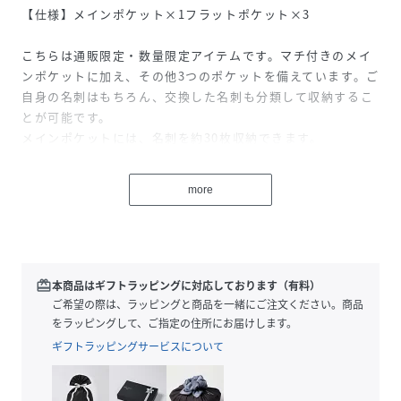
【仕様】メインポケット×1フラットポケット×3
こちらは通販限定・数量限定アイテムです。マチ付きのメイ
ンポケットに加え、その他3つのポケットを備えています。ご
自身の名刺はもちろん、交換した名刺も分類して収納するこ
とが可能です。
メインポケットには、名刺を約30枚収納できます。
【限定カラー・キングスコレクション】
more
英国王室御用達ブランド「エッティンガー」から、ロイヤル
ブルーを使った特別コレクションが登場。
チャールズ3世国王にちなんだ「キングスブルー」を内側に
採用し、外側はシックなブラックのカーフレザー。開くと現
れる鮮やかなカラーが魅力です。
redeem
本商品はギフトラッピングに対応しております（有料）
ロゴはシルバー。英国紳士が肌身離さず持ち歩く、ステッキ
ご希望の際は、ラッピングと商品を一緒にご注文ください。商品
のスターリングシルバーからイメージしました。
をラッピングして、ご指定の住所にお届けします。
ギフトラッピングサービスについて
スターリングには「本物」「立派な」「価値ある」という意
味が込められています。