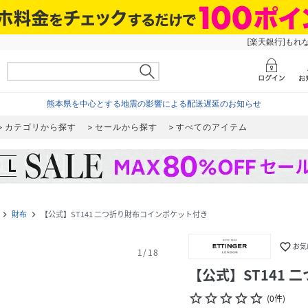
[楽天銀行]もれ
熊本県を中心とする地震の影響による配送遅延のお知らせ
カテゴリから探す
セールから探す
すべてのアイテム
財布
【公式】ST141 二つ折り財布コインポケット付き
navigate_next
navigate_next
favorite_border
お気
1
/
18
【公式】ST141
star_border
star_border
star_border
star_border
star_border
(
0
件
)