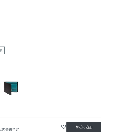
象
か
favorite_border
かごに追加
日以内発送予定