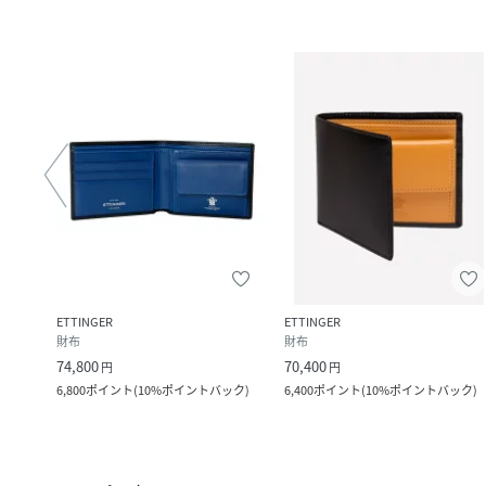
ETTINGER
ETTINGER
財布
財布
74,800
70,400
円
円
ック
)
6,800
ポイント
(
10%ポイントバック
)
6,400
ポイント
(
10%ポイントバック
)