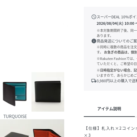
schedule
スーパーDEAL
10
%ポイ
2026/08/04(火) 10:00
※本対象期間終了後、同一
あります。
info
商品発送についてのご案
※同時に複数の商品を注文
す。
お急ぎの商品は、個
※Rakuten Fashi
ていただくと、ご希望の日
※日時指定がない場合、記
いますので、あらかじめご
local_shipping
3,980
円以上の購入で送
アイテム説明
TURQUOISE
【仕様】札入れ×2コイン
×3