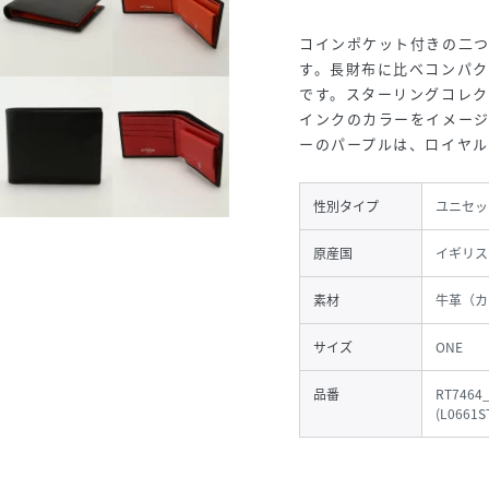
コインポケット付きの二
す。長財布に比べコンパ
です。スターリングコレ
インクのカラーをイメージ
ーのパープルは、ロイヤル
性別タイプ
ユニセッ
原産国
イギリス
素材
牛革（カ
サイズ
ONE
品番
RT7464
(
L0661S