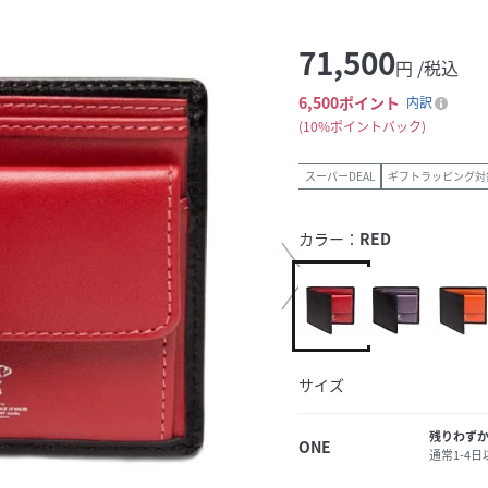
71,500
円 /税込
6,500
ポイント
内訳
10%ポイントバック
スーパーDEAL
ギフトラッピング対
カラー：
RED
サイズ
残りわず
ONE
通常1-4