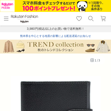
menu
home
search
favorite_border
shopping_cart
lock_outline
メニュー
トップ
検索
お気に入り
カート
ログイン
3,980円(税込)以上のお買い物で送料無料！
熊本県を中心とする地震の影響による配送遅延のお知らせ
1
/
3