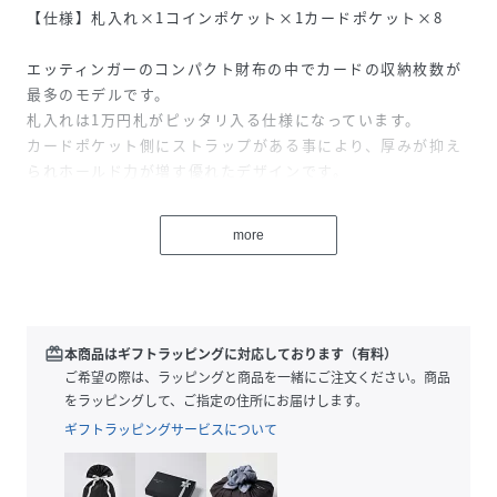
【仕様】札入れ×1コインポケット×1カードポケット×8
エッティンガーのコンパクト財布の中でカードの収納枚数が
最多のモデルです。
札入れは1万円札がピッタリ入る仕様になっています。
カードポケット側にストラップがある事により、厚みが抑え
られホールド力が増す優れたデザインです。
また、内張にはエッティンガーのロゴの入ったジャガード織
の生地を使用しています。
more
ゴートレザー(山羊革）を使用しており上品な光沢と光をかざ
した時に革表面に現れる独特のシボが魅力です。
性別タイプ
ユニセックス
redeem
本商品はギフトラッピングに対応しております（有料）
ご希望の際は、ラッピングと商品を一緒にご注文ください。商品
原産国
イギリス
をラッピングして、ご指定の住所にお届けします。
ギフトラッピングサービスについて
素材
やぎ革
サイズ
ONE