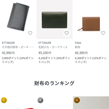
ETTINGER
ETTINGER
Felisi
その他の財布・ポーチ・ケース
名刺入れ・カードケース
財布
42,900
45,100
69,300
円
円
円
3,900
ポイント
(
10%ポイン
4,100
ポイント
(
10%ポイン
6,300
ポイント
(
10%ポイン
トバック
)
トバック
)
トバック
)
財布
のランキング
1
2
3