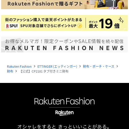
Rakuten Fashion
ETTINGER (エッティンガー)
財布・ポーチ・ケース
navigate_next
navigate_next
navigate_next
財布
【公式】CP2181 タブ付きミニ財布
navigate_next