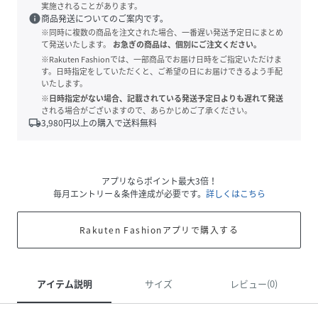
実施されることがあります。
info
商品発送についてのご案内です。
※同時に複数の商品を注文された場合、一番遅い発送予定日にまとめ
て発送いたします。
お急ぎの商品は、個別にご注文ください。
※Rakuten Fashionでは、一部商品でお届け日時をご指定いただけま
す。日時指定をしていただくと、ご希望の日にお届けできるよう手配
いたします。
※日時指定がない場合、記載されている発送予定日よりも遅れて発送
される場合がございますので、あらかじめご了承ください。
local_shipping
3,980
円以上の購入で送料無料
アプリならポイント最大3倍！
毎月エントリー＆条件達成が必要です。
詳しくはこちら
Rakuten Fashionアプリで購入する
アイテム説明
サイズ
レビュー(0)