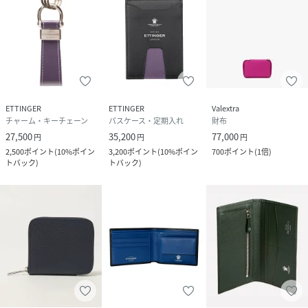
ETTINGER
ETTINGER
Valextra
チャーム・キーチェーン
パスケース・定期入れ
財布
27,500
35,200
77,000
円
円
円
2,500
ポイント
(
10%ポイン
3,200
ポイント
(
10%ポイン
700
ポイント
(
1倍
)
トバック
)
トバック
)