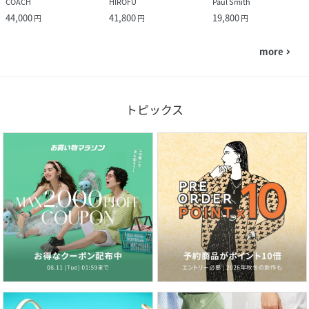
COACH
HIROFU
Paul Smith
44,000
41,800
19,800
円
円
円
more
navigate_next
トピックス