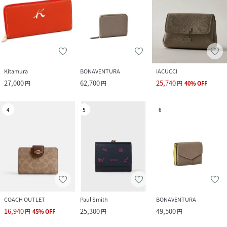
Kitamura
BONAVENTURA
IACUCCI
27,000
62,700
25,740
円
円
円
40
%
OFF
4
5
6
COACH OUTLET
Paul Smith
BONAVENTURA
16,940
25,300
49,500
円
45
%
OFF
円
円