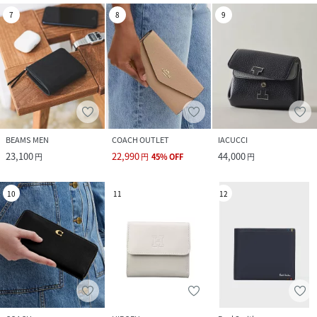
7
8
9
BEAMS MEN
COACH OUTLET
IACUCCI
23,100
22,990
44,000
円
円
45
%
OFF
円
10
11
12