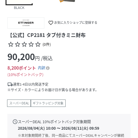
BLACK
favorite_border
お気に入りショップに登録する
【公式】CP2181 タブ付きミニ財布
star_border
star_border
star_border
star_border
star_border
(
0
件
)
90,200
円 /税込
8,200
ポイント
内訳
10%ポイントバック
local_shipping
通常1-4日以内発送予定
※サイズ・カラーによりお届け日が異なる場合があります。
スーパーDEAL
ギフトラッピング対象
schedule
スーパーDEAL
10
%ポイントバック対象期間
2026/08/04(火) 10:00
〜
2026/08/11(火) 09:59
※本対象期間終了後、同一商品にてスーパーDEALキャンペーンが継続