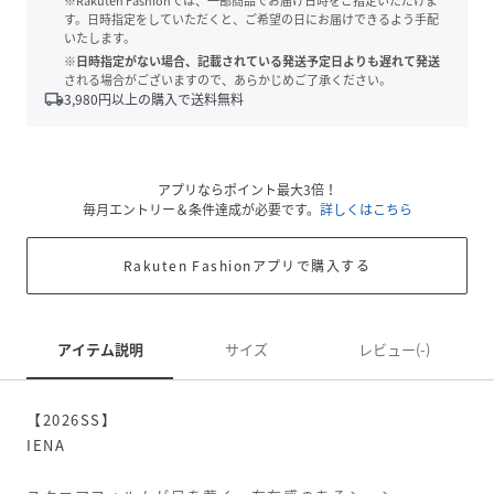
※Rakuten Fashionでは、一部商品でお届け日時をご指定いただけま
す。日時指定をしていただくと、ご希望の日にお届けできるよう手配
いたします。
※日時指定がない場合、記載されている発送予定日よりも遅れて発送
される場合がございますので、あらかじめご了承ください。
local_shipping
3,980
円以上の購入で送料無料
アプリならポイント最大3倍！
毎月エントリー＆条件達成が必要です。
詳しくはこちら
Rakuten Fashionアプリで購入する
アイテム説明
サイズ
レビュー(-)
【2026SS】
IENA