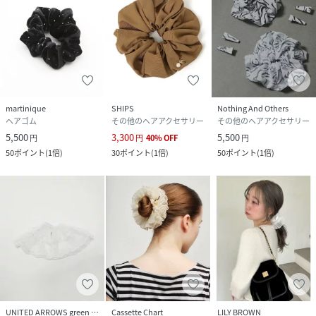
martinique
SHIPS
Nothing And Others
ヘアゴム
その他のヘアアクセサリー
その他のヘアアクセサリー
5,500
3,300
5,500
円
円
40
%
OFF
円
50
ポイント
(
1倍
)
30
ポイント
(
1倍
)
50
ポイント
(
1倍
)
UNITED ARROWS green label relaxing
Cassette Chart
LILY BROWN