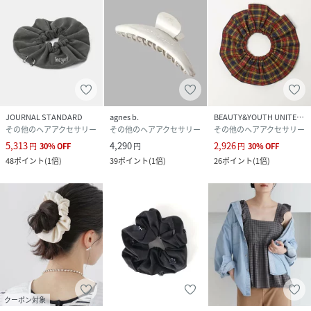
JOURNAL STANDARD
agnes b.
BEAUTY&YOUTH UNITED ARROWS
その他のヘアアクセサリー
その他のヘアアクセサリー
その他のヘアアクセサリー
5,313
4,290
2,926
円
30
%
OFF
円
円
30
%
OFF
48
ポイント
(
1倍
)
39
ポイント
(
1倍
)
26
ポイント
(
1倍
)
クーポン対象