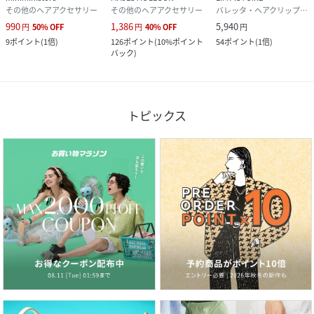
その他のヘアアクセサリー
その他のヘアアクセサリー
バレッタ・ヘアクリップ・ヘアピン
990
1,386
5,940
円
50
%
OFF
円
40
%
OFF
円
9
ポイント
(
1倍
)
126
ポイント
(
10%ポイント
54
ポイント
(
1倍
)
バック
)
トピックス