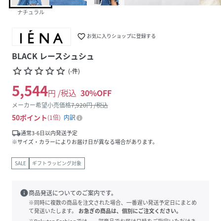
ナチュラル
favorite_border
お気に入りショップに登録する
BLACK レースシュシュ
star_border
star_border
star_border
star_border
star_border
(
-
件
)
5,544
円 /税込
30
%OFF
メーカー希望小売価格
7,920
円 /税込
50
ポイント
1倍
内訳
local_shipping
通常3-6日以内発送予定
※サイズ・カラーによりお届け日が異なる場合があります。
SALE
ギフトラッピング対象
info
商品発送についてのご案内です。
※同時に複数の商品を注文された場合、一番遅い発送予定日にまとめ
て発送いたします。
お急ぎの商品は、個別にご注文ください。