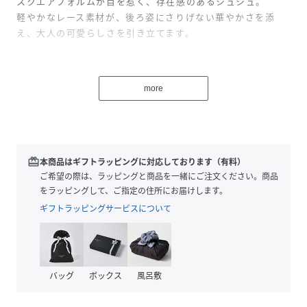
スクエアフォルムが目を惹く、存在感のあるシュシュ。
軽やかなレース素材が、後ろ姿にさりげない華やかさを添
え、大人の可愛らしさを引き立てます。
【IENABLACK】
フレンチカジュアルを新解釈した”IENABLACK”
more
26夏は、建築家アイリーン・グレイが手がけた住居
「E1027」の美意識に触れた
コレクションを展開しています。
※シリーズもございます。
redeem
本商品はギフトラッピングに対応しております（有料）
BLACKクロップドデニムパンツ（品番:26030900935020)
ご希望の際は、ラッピングと商品を一緒にご注文ください。商品
BLACKワイドチノパンツ（品番:26030900936020)
をラッピングして、ご指定の住所にお届けします。
BLACKシャンブレーシャツ（品番:26050900937020)
ギフトラッピングサービスについて
BLACKシャンブレーフリルブラウス（品
番:26051900938020)
BLACKチェックキャミブラウス（品番:26051900939020)
BLACK襟フリルブラウス（品番:26051900940020)
バッグ
ボックス
風呂敷
BLACKVネックノースリーブブラウス（品
番:26051900941020)