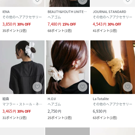
直接店舗へお問い合わせの際はIENA店舗へお願い致します。
IENA
BEAUTY&YOUTH UNITED ARROWS
JOURNAL STANDARD
※照明の関係により、実際よりも色味が違って見える場合が
その他のヘアアクセサリー
ヘアゴム
その他のヘアアクセサリー
あります。
3,850
7,480
4,543
円
30
%
OFF
円
15
%
OFF
円
30
%
OFF
またパソコン・スマートフォンなどの環境により、若干製品
35
ポイント
(
1倍
)
68
ポイント
(
1倍
)
41
ポイント
(
1倍
)
と画像のカラーが異なる場合もございます。
予めご了承ください。
※商品の色味は、商品アップ画像をご参照ください。
性別タイプ
レディース
原産国
日本
素材
本体:レーヨン48%、ポリエステル43%、ナイロ
ン9%
組曲
H.O.V
La Totalite
マフラー・ストール・ネックウォーマー
ヘアゴム
その他のヘアアクセサリー
サイズ
フリー
3,465
2,750
6,930
円
30
%
OFF
円
円
31
ポイント
(
1倍
)
25
ポイント
(
1倍
)
63
ポイント
(
1倍
)
品番
RT7088_26090900950020
(
26090900950020-016-009 RT7088
)