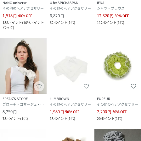
NANO universe
U by SPICK&SPAN
IENA
その他のヘアアクセサリー
その他のヘアアクセサリー
シャツ・ブラウス
1,518
6,820
12,320
円
40
%
OFF
円
円
30
%
OFF
138
ポイント
(
10%ポイント
62
ポイント
(
1倍
)
112
ポイント
(
1倍
)
バック
)
FREAK’S STORE
LILY BROWN
FURFUR
ブローチ・コサージュ・バッジ
その他のヘアアクセサリー
その他のヘアアクセサリー
8,250
1,980
2,200
円
円
50
%
OFF
円
50
%
OFF
75
ポイント
(
1倍
)
18
ポイント
(
1倍
)
20
ポイント
(
1倍
)