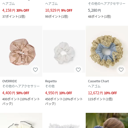
ヘアゴム
ヘアゴム
その他のヘアアクセサリー
4,158
10,929
5,280
円
30
%
OFF
円
9
%
OFF
円
37
ポイント
(
1倍
)
99
ポイント
(
1倍
)
48
ポイント
(
1倍
)
OVERRIDE
Repetto
Cassette Chart
その他のヘアアクセサリー
その他
ヘアゴム
4,400
4,950
12,672
円
50
%
OFF
円
10
%
OFF
円
10
%
OFF
400
ポイント
(
10%ポイント
450
ポイント
(
10%ポイント
115
ポイント
(
1倍
)
バック
)
バック
)