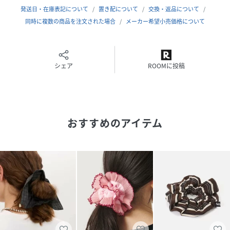
BLACKフリル付きボーダーカットソー（品
発送日・在庫表記について
置き配について
交換・返品について
番:26070900942020)
同時に複数の商品を注文された場合
メーカー希望小売価格について
BLACKフロッキーロゴプリントTシャツ（品
番:26070900945020)
BLACKポケット付きプリントTシャツ（品
番:26070900946020)
シェア
ROOMに投稿
BLACKCOTED'AZURロゴTシャツ（品
番:26070900955020)
BLACK裾レースレオパードスカート（品
番:26060900948020)
おすすめのアイテム
BLACKチェックシュシュ（品番:26090900951020)
BLACKレザーバックルベルト（品番:26090900954020)
BLACKミニ裏毛ロングワンピース（品番:26040900944020)
BLACKコサージュ付きシャツ（品番:26050900949020)
※取り扱いについては、商品についている品質表示でご確認
ください。
※こちらの商品は、IENAでの取り扱いになります。