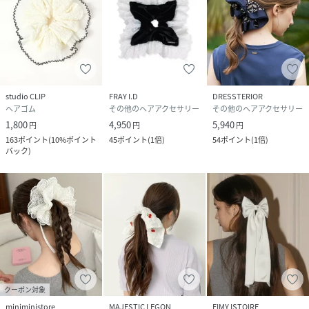
studio CLIP
FRAY I.D
DRESSTERIOR
ヘアゴム
その他のヘアアクセサリー
その他のヘアアクセサリー
1,800
4,950
5,940
円
円
円
163
ポイント
(
10%ポイント
45
ポイント
(
1倍
)
54
ポイント
(
1倍
)
バック
)
クーポン対象
miniministore
MAJESTIC LEGON
EIMY ISTOIRE