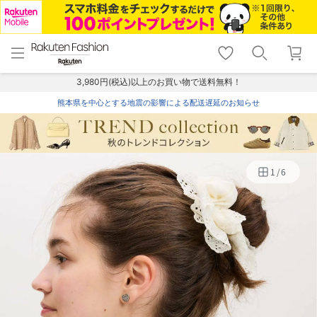
menu
home
search
favorite_border
shopping_cart
lock_outline
メニュー
トップ
検索
お気に入り
カート
ログイン
3,980円(税込)以上のお買い物で送料無料！
熊本県を中心とする地震の影響による配送遅延のお知らせ
1
/
6