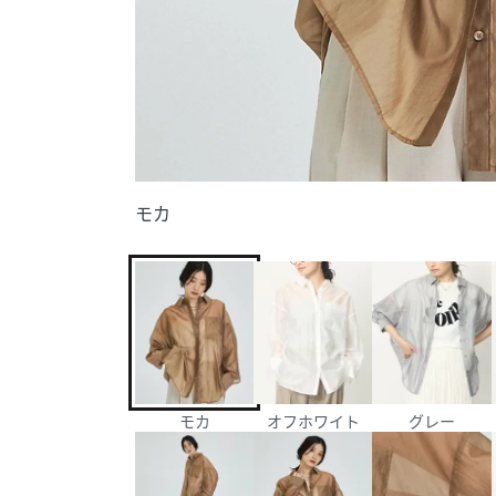
モカ
モカ
オフホワイト
グレー