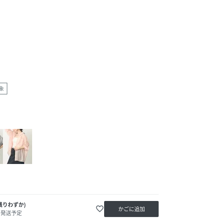
象
残りわずか)
favorite_border
かごに追加
内発送予定