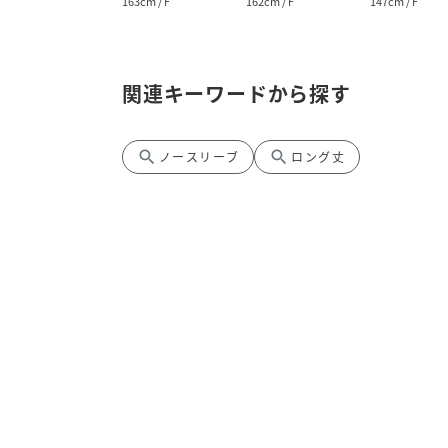
155cm / F
163cm / F
162cm / F
147cm / F
関連キーワードから探す
search
search
ノースリーブ
ロング丈