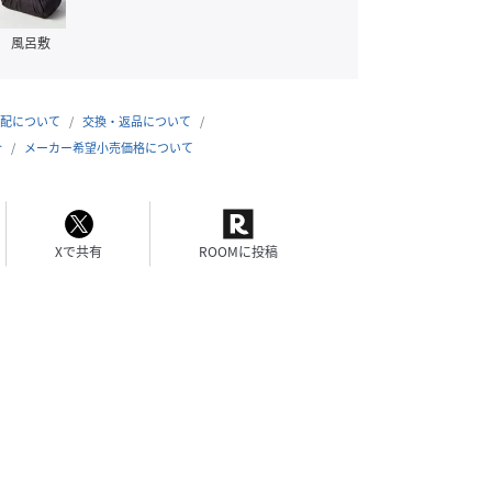
 / F
163cm / F
147cm / F
157cm / F
風呂敷
配について
交換・返品について
合
メーカー希望小売価格について
Xで共有
ROOMに投稿