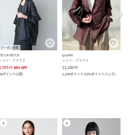
クーポン対象
YECCA VECCA
qualite
abaho
シャツ・ブラウス
シャツ・ブラウス
ニッ
3,995
13,200
3,828
円
50
%
OFF
円
36
ポイント
(
1倍
)
1,200
ポイント
(
10%ポイントバック
)
348
ポ
5
6
7