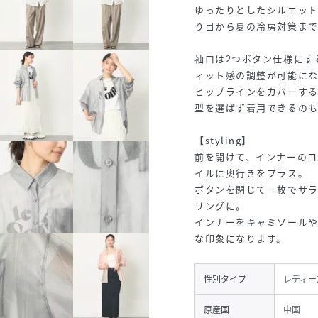
ゆったりとしたシルエッ
り目から夏の冷房対策まで
袖口は2つボタン仕様にす
ィット感の調整が可能にな
ヒップラインをカバーする
型を選ばず着用できるのも
【styling】
前を開けて、インナーの
イルに奥行きをプラス。
ボタンを閉じて一枚でサ
リングに。
インナーをキャミソール
な印象になります。
性別タイプ
レディー
原産国
中国