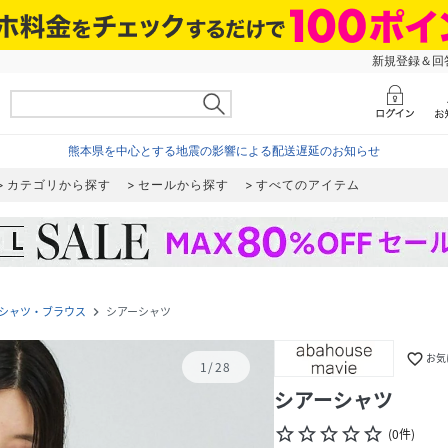
新規登録＆回答
熊本県を中心とする地震の影響による配送遅延のお知らせ
カテゴリから探す
セールから探す
すべてのアイテム
シャツ・ブラウス
シアーシャツ
navigate_next
favorite_border
お気
1
/
28
シアーシャツ
star_border
star_border
star_border
star_border
star_border
(
0
件
)