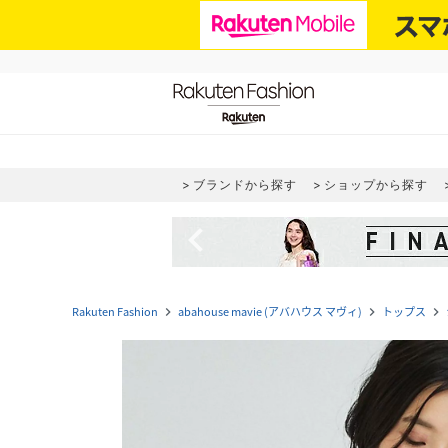
ブランドから探す
ショップから探す
navigate_before
Rakuten Fashion
abahouse mavie (アバハウス マヴィ)
トップス
navigate_next
navigate_next
navigate_next