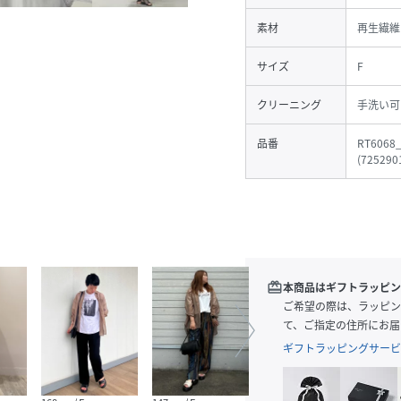
素材
再生繊維
サイズ
F
クリーニング
手洗い可
品番
RT6068
(
725290
redeem
本商品はギフトラッピン
ご希望の際は、ラッピン
て、ご指定の住所にお届
ギフトラッピングサービ