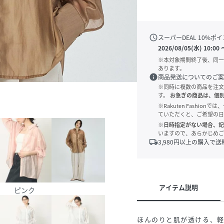
schedule
スーパーDEAL
10
%ポイ
2026/08/05(水) 10:00
※本対象期間終了後、同一
あります。
info
商品発送についてのご案
※同時に複数の商品を注文
す。
お急ぎの商品は、個
※Rakuten Fashi
ていただくと、ご希望の日
※日時指定がない場合、記
いますので、あらかじめご
local_shipping
3,980
円以上の購入で送
アイテム説明
ピンク
ほんのりと肌が透ける、