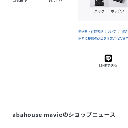
168cm / F
147cm / F
147cm / F
155cm
バッグ
ボックス
発送日・在庫表記について
置き
同時に複数の商品を注文された場
LINEで送る
abahouse mavie
のショップニュース