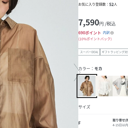
52
お気に入り登録数：
人
7,590
円 /税込
690
ポイント
内訳
10%ポイントバック
スーパーDEAL
ギフトラッピング対
カラー：
モカ
サイズ
取り寄せ(
F
4-15日以