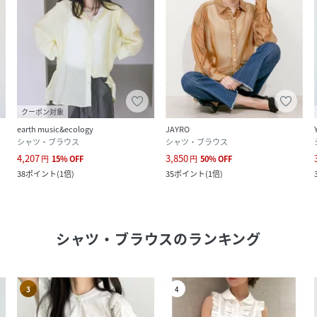
クーポン対象
earth music&ecology
JAYRO
シャツ・ブラウス
シャツ・ブラウス
4,207
3,850
円
15
%
OFF
円
50
%
OFF
38
ポイント
(
1倍
)
35
ポイント
(
1倍
)
シャツ・ブラウス
のランキング
3
4