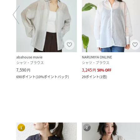
abahouse mavie
NARUMIYA ONLINE
シャツ・ブラウス
シャツ・ブラウス
7,590
3,245
円
円
50
%
OFF
ク
)
690
ポイント
(
10%ポイントバック
)
29
ポイント
(
1倍
)
1
2