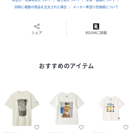
サイズ
100[75]、120[77]
同時に複数の商品を注文された場合
メーカー希望小売価格について
品番
RT5981_SSMKCT263712
(
SSMKCT263712-L1-5p RT5981
)
シェア
ROOMに投稿
おすすめのアイテム