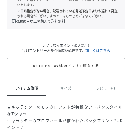
いたします。
※日時指定がない場合、記載されている発送予定日よりも遅れて発送
される場合がございますので、あらかじめご了承ください。
local_shipping
3,980
円以上の購入で送料無料
アプリならポイント最大3倍！
毎月エントリー＆条件達成が必要です。
詳しくはこちら
Rakuten Fashionアプリで購入する
アイテム説明
サイズ
レビュー(-)
★キャラクターのモノクロフォトが特徴なアーバンスタイル
なTシャツ
キャラクターのプロフィールが描かれたバックプリントもポ
イント♪