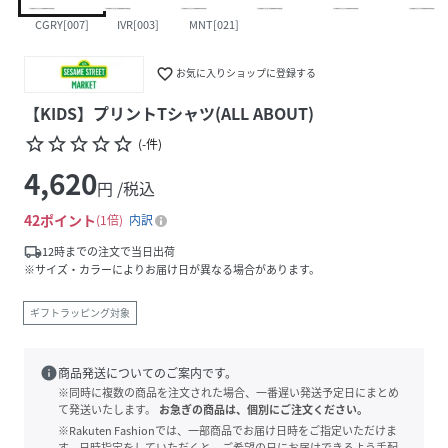
CGRY[007]
IVR[003]
MNT[021]
favorite_border
お気に入りショップに登録する
【KIDS】プリントTシャツ(ALL ABOUT)
star_border
star_border
star_border
star_border
star_border
(
-
件
)
4,620
円 /税込
42
ポイント
1倍
内訳
local_shipping
12時までの注文で当日出荷
※サイズ・カラーによりお届け日が異なる場合があります。
ギフトラッピング対象
info
商品発送についてのご案内です。
※同時に複数の商品を注文された場合、一番遅い発送予定日にまとめ
て発送いたします。
お急ぎの商品は、個別にご注文ください。
※Rakuten Fashionでは、一部商品でお届け日時をご指定いただけま
す。日時指定をしていただくと、ご希望の日にお届けできるよう手配