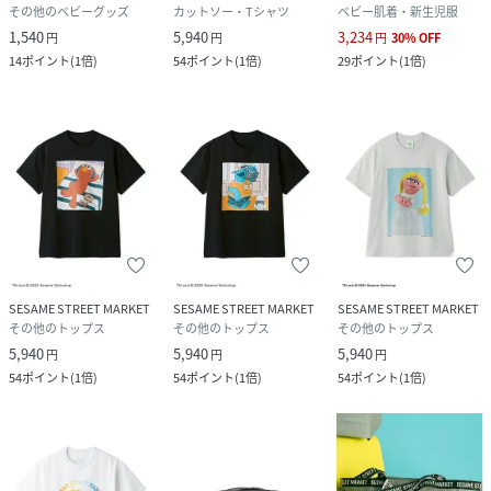
その他のベビーグッズ
カットソー・Tシャツ
ベビー肌着・新生児服
1,540
5,940
3,234
円
円
円
30
%
OFF
14
ポイント
(
1倍
)
54
ポイント
(
1倍
)
29
ポイント
(
1倍
)
SESAME STREET MARKET
SESAME STREET MARKET
SESAME STREET MARKET
その他のトップス
その他のトップス
その他のトップス
5,940
5,940
5,940
円
円
円
54
ポイント
(
1倍
)
54
ポイント
(
1倍
)
54
ポイント
(
1倍
)