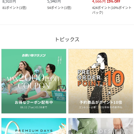
8,910
5,940
4,666
円
円
円
15
%
OFF
81
ポイント
(
1倍
)
54
ポイント
(
1倍
)
424
ポイント
(
10%ポイント
バック
)
トピックス