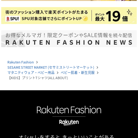
Rakuten Fashion
navigate_next
SESAME STREET MARKET (セサミストリートマーケット)
navigate_next
マタニティウェア・ベビー用品
ベビー肌着・新生児服
navigate_next
navigate_next
【KIDS】プリントTシャツ(ALL ABOUT)