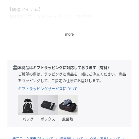
【関連アイテム】
【KIDS】プリントTシャツ（ALL ABOUT）
(SSMKCT263712)
more
※照明の関係により、実際よりも色味が違って見える場合が
あります。
またパソコン・スマートフォンなどの環境により、若干製品
と画像のカラーが異なる場合もございます。予めご了承くだ
さい。
redeem
本商品はギフトラッピングに対応しております（有料）
商品の色味は、商品単品画像をご参照下さい。
ご希望の際は、ラッピングと商品を一緒にご注文ください。商品
※商品画像はサンプルのため、色味やサイズ等の仕様に変更
をラッピングして、ご指定の住所にお届けします。
がある場合がございますので、予めご了承ください。
ギフトラッピングサービスについて
性別タイプ
キッズ
原産国
中国
バッグ
ボックス
風呂敷
素材
本体:綿65%,ポリエステル35%
発送日・在庫表記について
置き配について
交換・返品について