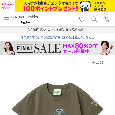
menu
home
search
favorite_border
shopping_cart
lock_outline
メニュー
トップ
検索
お気に入り
カート
ログイン
3,980円(税込)以上のお買い物で送料無料！
熊本県を中心とする地震の影響による配送遅延のお知らせ
1
/
23