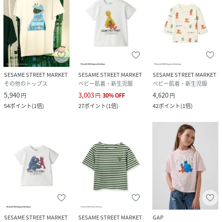
SESAME STREET MARKET
SESAME STREET MARKET
SESAME STREET MARKET
その他のトップス
ベビー肌着・新生児服
ベビー肌着・新生児服
5,940
3,003
4,620
円
円
30
%
OFF
円
54
ポイント
(
1倍
)
27
ポイント
(
1倍
)
42
ポイント
(
1倍
)
SESAME STREET MARKET
SESAME STREET MARKET
GAP