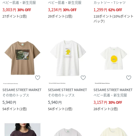
ベビー肌着・新生児服
ベビー肌着・新生児服
カットソー・Tシャツ
3,003
3,234
1,299
円
30
%
OFF
円
30
%
OFF
円
62
%
OFF
27
ポイント
(
1倍
)
29
ポイント
(
1倍
)
118
ポイント
(
10%ポイント
バック
)
SESAME STREET MARKET
SESAME STREET MARKET
SESAME STREET MARKET
その他のトップス
その他のトップス
ベビー肌着・新生児服
5,940
5,940
3,157
円
円
円
30
%
OFF
54
ポイント
(
1倍
)
54
ポイント
(
1倍
)
28
ポイント
(
1倍
)