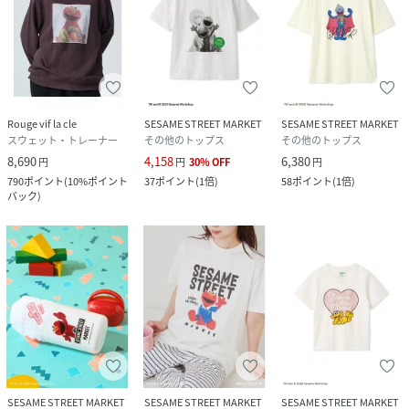
Rouge vif la cle
SESAME STREET MARKET
SESAME STREET MARKET
スウェット・トレーナー
その他のトップス
その他のトップス
8,690
4,158
6,380
円
円
30
%
OFF
円
790
ポイント
(
10%ポイント
37
ポイント
(
1倍
)
58
ポイント
(
1倍
)
バック
)
SESAME STREET MARKET
SESAME STREET MARKET
SESAME STREET MARKET