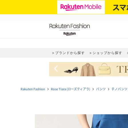
ブランドから探す
ショップから探す
navigate_before
Rakuten Fashion
Rose Tiara (ローズティアラ)
パンツ
チノパンツ
navigate_next
navigate_next
navigate_next