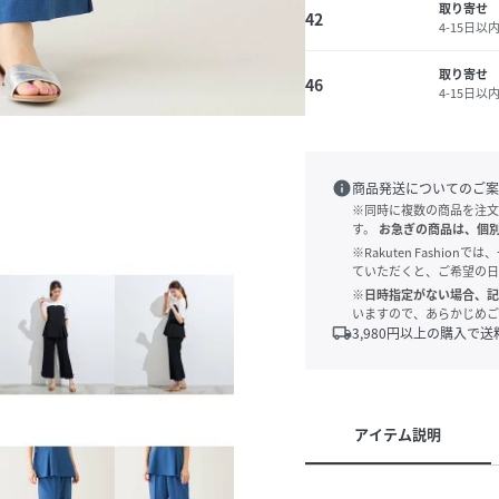
取り寄せ
42
4-15日以
取り寄せ
46
4-15日以
info
商品発送についてのご案
※同時に複数の商品を注文
す。
お急ぎの商品は、個
※Rakuten Fashi
ていただくと、ご希望の日
※日時指定がない場合、記
いますので、あらかじめご
local_shipping
3,980
円以上の購入で送
アイテム説明