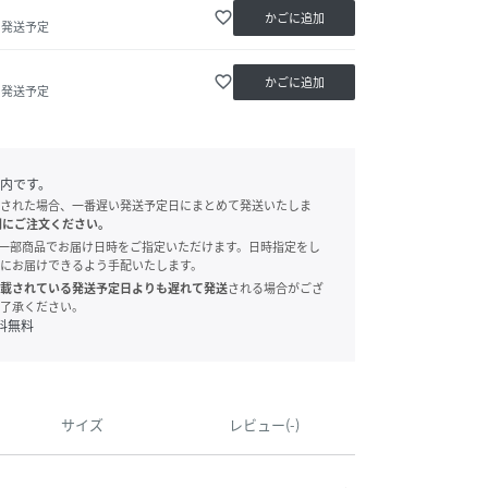
favorite_border
かごに追加
内発送予定
favorite_border
かごに追加
内発送予定
内です。
された場合、一番遅い発送予定日にまとめて発送いたしま
別にご注文ください。
onでは、一部商品でお届け日時をご指定いただけます。日時指定をし
にお届けできるよう手配いたします。
載されている発送予定日よりも遅れて発送
される場合がござ
了承ください。
料無料
サイズ
レビュー(-)