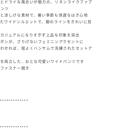
感とドライな風合いが魅力の、リネンライクファブ
パンツ
りと涼しげな素材で、暑い季節も快適なはき心地
せたワイドシルエットで、脚のラインをきれいに見
、カジュアルになりすぎず上品な印象を演出
リボンが、さりげないフェミニンアクセントに
合わせれば、程よくハンサムで洗練されたセットア
トを両立した、おとな可愛いワイドパンツです
ドファスナー開き
*************
*************