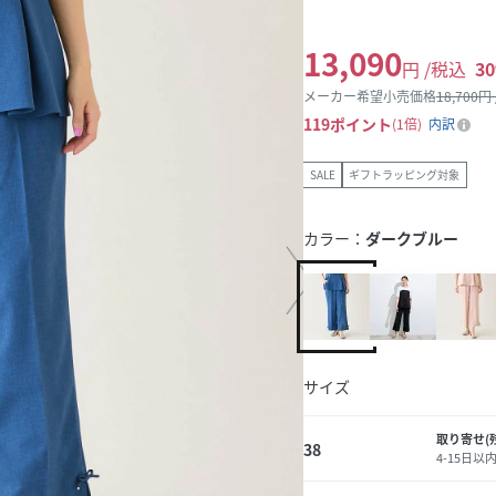
13,090
円 /税込
30
メーカー希望小売価格
18,700
円
119
ポイント
1倍
内訳
SALE
ギフトラッピング対象
カラー：
ダークブルー
サイズ
取り寄せ(
38
4-15日以