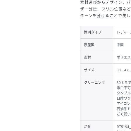
素材選びからデザイン、
ザー分量、フリル位置などを
ターンを分けることで美し
性別タイプ
レディー
原産国
中国
素材
ポリエステ
サイズ
38、42
クリーニング
30℃ま
漂白不可
タンブル
日陰つり
アイロン
石油系ド
ごく弱い
品番
RT5194