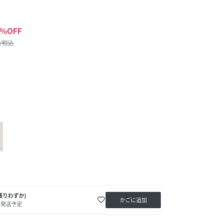
%OFF
 /税込
残りわずか)
favorite_border
かごに追加
内発送予定