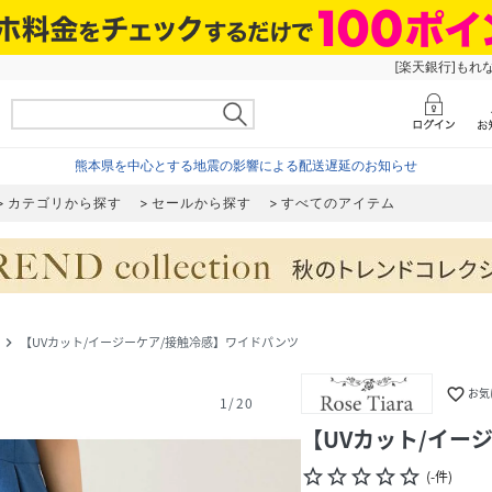
[楽天銀行]もれ
熊本県を中心とする地震の影響による配送遅延のお知らせ
カテゴリから探す
セールから探す
すべてのアイテム
【UVカット/イージーケア/接触冷感】ワイドパンツ
navigate_next
favorite_border
お気
1
/
20
【UVカット/イー
star_border
star_border
star_border
star_border
star_border
(
-
件
)