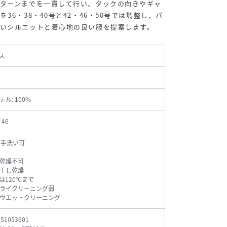
パターンまでを一貫して行い、タックの向きやギャ
36・38・40号と42・46・50号では調整し、パ
いシルエットと着心地の良い服を提案します。
ス
ル: 100%
、46
で手洗い可
乾燥不可
干し乾燥
は120℃まで
ライクリーニング弱
ウエットクリーニング
_51053601