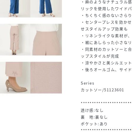
・麻のようなナチュラル
リックを使用したワイド
・ちくちく感のないさら
・センタープレスを効か
せスタイルアップ効果も
・リネンライクな素材が
・裾にあしらった小さな
・同素材のカットソーと
ップスタイルが完成
・涼やかさと美シルエッ
・後ろオールゴム、サイ
Series
カットソー/51123601
***********************
透け感:なし
裏 地:裏なし
ポケット:あり
***********************