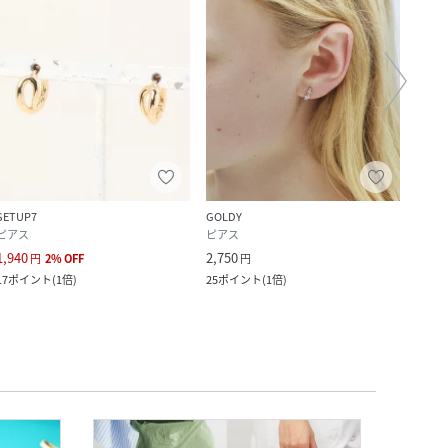
SETUP7
GOLDY
EMUN
ピアス
ピアス
ピア
1,940
2,750
4,180
円
2
%
OFF
円
17
ポイント
(
1倍
)
25
ポイント
(
1倍
)
570
ポ