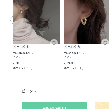
クーポン対象
クーポン対象
maison de LATIR
maison de LATIR
ピアス
ピアス
2,200
2,290
円
円
ク
)
20
ポイント
(
1倍
)
20
ポイント
(
1倍
)
トピックス