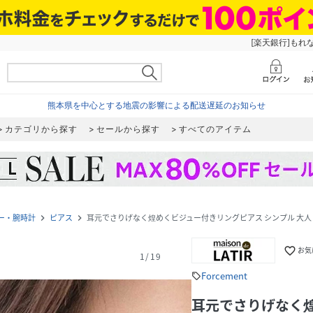
[楽天銀行]もれ
熊本県を中心とする地震の影響による配送遅延のお知らせ
カテゴリから探す
セールから探す
すべてのアイテム
ー・腕時計
ピアス
耳元でさりげなく煌めくビジュー付きリングピアス シンプル 大人
navigate_next
navigate_next
favorite_border
お気
1
/
19
Forcement
sell
耳元でさりげなく