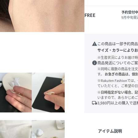
予約受付
FREE
9月中旬発
warning
この商品は一部予約商品
サイズ・カラーによりお
※生産状況によりお届け時
info
商品発送についてのご案
※同時に複数の商品を注文
す。
お急ぎの商品は、個
※Rakuten Fashi
ていただくと、ご希望の日
※日時指定がない場合、記
いますので、あらかじめご
local_shipping
3,980
円以上の購入で送
アイテム説明