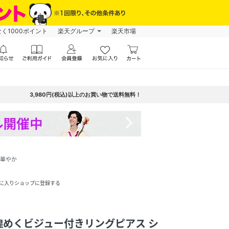
なく1000ポイント
楽天グループ
楽天市場
3,980円(税込)以上のお買い物で送料無料！
navigate_next
 華やか
に入りショップに登録する
煌めくビジュー付きリングピアス シ