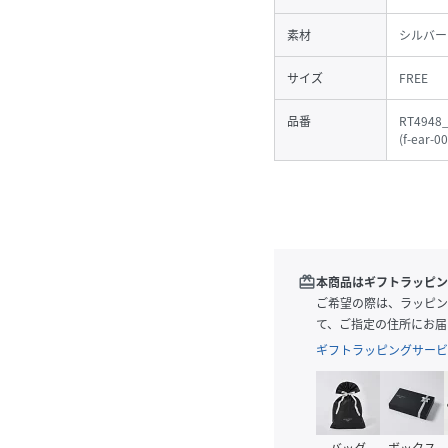
素材
シルバー
サイズ
FREE
品番
RT4948_
(
f-ear-0
redeem
本商品はギフトラッピン
ご希望の際は、ラッピン
て、ご指定の住所にお届
ギフトラッピングサービ