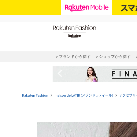
ブランドから探す
ショップから探す
navigate_before
Rakuten Fashion
maison de LATIR (メゾンドラティール)
アクセサリ
navigate_next
navigate_next