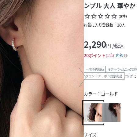
ンプル 大人 華やか
star_border
star_border
star_border
star_border
star_border
(
0
件
)
10
お気に入り登録数：
人
2,290
円 /税込
20
ポイント
1倍
内訳
一部予約商品
ギフトラッピング対
ブランドクーポン対象商品
ご利用に
カラー：
ゴールド
サイズ