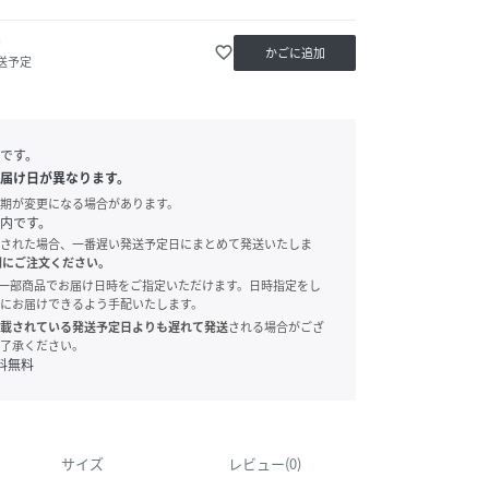
中
favorite_border
かごに追加
送予定
です。
届け日が異なります。
期が変更になる場合があります。
内です。
された場合、一番遅い発送予定日にまとめて発送いたしま
別にご注文ください。
onでは、一部商品でお届け日時をご指定いただけます。日時指定をし
にお届けできるよう手配いたします。
載されている発送予定日よりも遅れて発送
される場合がござ
了承ください。
料無料
サイズ
レビュー(0)