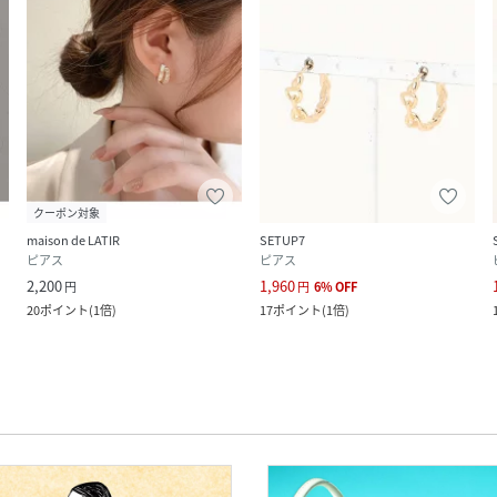
クーポン対象
maison de LATIR
SETUP7
ピアス
ピアス
2,200
1,960
円
円
6
%
OFF
20
ポイント
(
1倍
)
17
ポイント
(
1倍
)