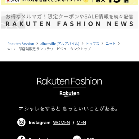
Rakuten Fashion
allureville (アルアバイル)
トップス
ニット
navigate_next
navigate_next
navigate_next
navigate_next
WEB 一部店舗限定 サンフラワービジュータンクトップ
Instagram
WOMEN
/
MEN