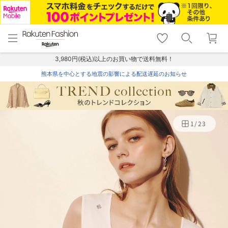
menu
home
search
favorite_border
shopping_cart
lock_outline
メニュー
トップ
検索
お気に入り
カート
ログイン
3,980円(税込)以上のお買い物で送料無料！
熊本県を中心とする地震の影響による配送遅延のお知らせ
1
/
23