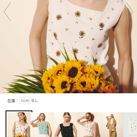
在庫：
02(M)
なし