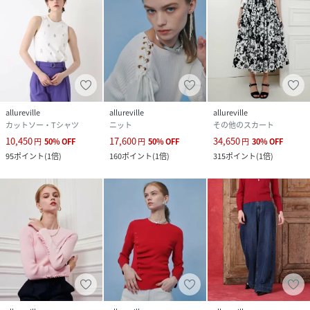
allureville
allureville
allureville
カットソー・Tシャツ
ニット
その他のスカート
10,450
17,600
34,650
円
50
%
OFF
円
50
%
OFF
円
30
%
OFF
95
ポイント
(
1倍
)
160
ポイント
(
1倍
)
315
ポイント
(
1倍
)