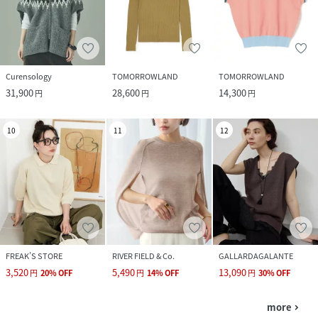
Curensology
TOMORROWLAND
TOMORROWLAND
31,900
28,600
14,300
円
円
円
10
11
12
FREAK’S STORE
RIVER FIELD & Co.
GALLARDAGALANTE
3,520
5,490
13,090
円
20
%
OFF
円
14
%
OFF
円
30
%
OFF
more
navigate_next