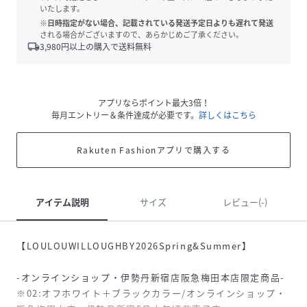
いたします。
※日時指定がない場合、記載されている発送予定日よりも遅れて発送
される場合がございますので、あらかじめご了承ください。
local_shipping
3,980
円以上の購入で送料無料
アプリならポイント最大3倍！
毎月エントリー＆条件達成が必要です。
詳しくはこちら
Rakuten Fashionアプリで購入する
アイテム説明
サイズ
レビュー(-)
【LOULOUWILLOUGHBY2026Spring&Summer】
-オンラインショップ・伊勢丹新宿店阪急梅田本店限定商品-
※02:オフホワイト＋ブラックカラー/オンラインショップ・