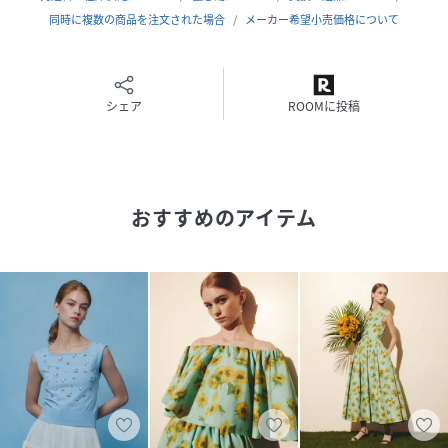
に取り入れやすい一着です。
同時に複数の商品を注文された場合
メーカー希望小売価格について
同素材カーディガンとのアンサンブルもおすすめです。
※照明の関係により、実際よりも色味が違って見える場合が
ございます。
シェア
ROOMに投稿
またパソコン・スマートフォンなどの環境により、製品と画
像のカラーが異なる場合もございます。
予めご了承ください。
おすすめのアイテム
性別タイプ
レディース
原産国
中国
素材
レーヨン54％ ナイロン46％
サイズ
02(M)
クリーニング
手洗い|漂白不可|タンブル乾燥不可|自然乾燥|ア
イロン仕上げ可|ドライ可|ウエットクリーニング
可