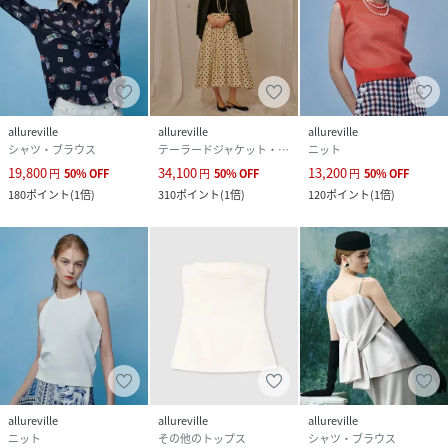
allureville
allureville
allureville
シャツ・ブラウス
テーラードジャケット・ブレザー
ニット
19,800
34,100
13,200
円
50
%
OFF
円
50
%
OFF
円
50
%
OFF
180
ポイント
(
1倍
)
310
ポイント
(
1倍
)
120
ポイント
(
1倍
)
allureville
allureville
allureville
ニット
その他のトップス
シャツ・ブラウス