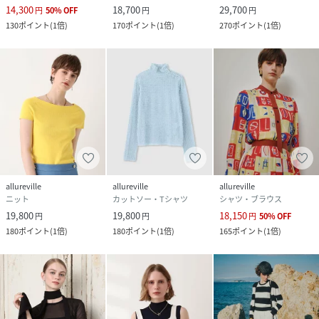
14,300
18,700
29,700
円
50
%
OFF
円
円
130
ポイント
(
1倍
)
170
ポイント
(
1倍
)
270
ポイント
(
1倍
)
allureville
allureville
allureville
ニット
カットソー・Tシャツ
シャツ・ブラウス
19,800
19,800
18,150
円
円
円
50
%
OFF
180
ポイント
(
1倍
)
180
ポイント
(
1倍
)
165
ポイント
(
1倍
)