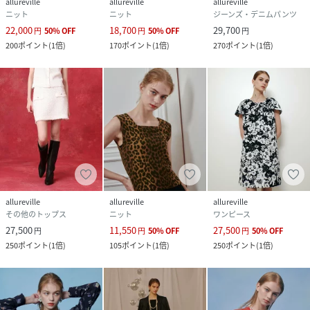
allureville
allureville
allureville
ニット
ニット
ジーンズ・デニムパンツ
22,000
18,700
29,700
円
50
%
OFF
円
50
%
OFF
円
200
ポイント
(
1倍
)
170
ポイント
(
1倍
)
270
ポイント
(
1倍
)
allureville
allureville
allureville
その他のトップス
ニット
ワンピース
27,500
11,550
27,500
円
円
50
%
OFF
円
50
%
OFF
250
ポイント
(
1倍
)
105
ポイント
(
1倍
)
250
ポイント
(
1倍
)