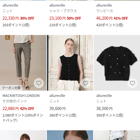
allureville
allureville
allureville
ニット
シャツ・ブラウス
ワンピース
品番
RT3163_21261016370
(
21261016370-02-020 RT3163
)
22,330
23,100
46,200
円
30
%
OFF
円
50
%
OFF
円
41
%
OFF
203
ポイント
(
1倍
)
210
ポイント
(
1倍
)
420
ポイント
(
1倍
)
クーポン対象
MACKINTOSH LONDON
allureville
allureville
その他のパンツ
ニット
ニット
22,880
39,600
38,500
円
42
%
OFF
円
円
2,080
ポイント
(
10%ポイン
360
ポイント
(
1倍
)
350
ポイント
(
1倍
)
トバック
)