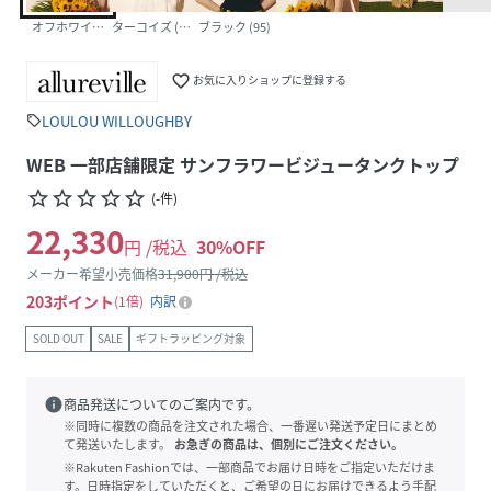
オフホワイト (02)
ターコイズ (64)
ブラック (95)
favorite_border
お気に入りショップに登録する
LOULOU WILLOUGHBY
sell
WEB 一部店舗限定 サンフラワービジュータンクトップ
star_border
star_border
star_border
star_border
star_border
(
-
件
)
22,330
円 /税込
30
%OFF
メーカー希望小売価格
31,900
円 /税込
203
ポイント
1倍
内訳
SOLD OUT
SALE
ギフトラッピング対象
info
商品発送についてのご案内です。
※同時に複数の商品を注文された場合、一番遅い発送予定日にまとめ
て発送いたします。
お急ぎの商品は、個別にご注文ください。
※Rakuten Fashionでは、一部商品でお届け日時をご指定いただけま
す。日時指定をしていただくと、ご希望の日にお届けできるよう手配