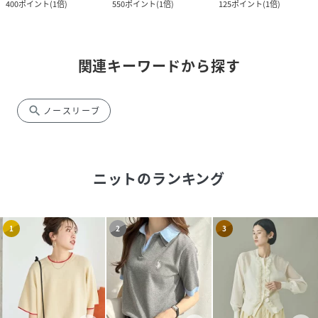
400
ポイント
(
1倍
)
550
ポイント
(
1倍
)
125
ポイント
(
1倍
)
関連キーワードから探す
search
ノースリーブ
ニット
のランキング
1
2
3