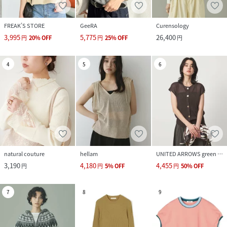
FREAK’S STORE
GeeRA
Curensology
3,995
5,775
26,400
円
20
%
OFF
円
25
%
OFF
円
4
5
6
natural couture
hellam
UNITED ARROWS green label relaxing
3,190
4,180
4,455
円
円
5
%
OFF
円
50
%
OFF
7
8
9