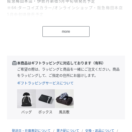
阪急梅田本店・伊勢丹新宿5月中旬頃発売予定
※64:ターコイズカラー/オンラインショップ・阪急梅田本店
5月中旬頃発売予定
シーズン気分を盛り上げる「ひまわり」モチーフをキラキラ
more
のビジューで表現したタンクトップ。
素材は肌触り爽やかなサラリとしたハイツイストに。
同素材のカーディガンとアンサンブルで着用すれば、より華
やかな印象に。
浅めのスクエアは、屈んでもインナーの見えにくい安心設
redeem
本商品はギフトラッピングに対応しております（有料）
計。ジャケットINにも使える1着です。
ご希望の際は、ラッピングと商品を一緒にご注文ください。商品
をラッピングして、ご指定の住所にお届けします。
※手洗い可能です。
ギフトラッピングサービスについて
【スタッフコメント】
ひまわりモチーフのビジューが華やかなアクセントになるタ
ンクトップです。
バッグ
ボックス
風呂敷
さらっとした肌触りで着心地が良く、インナーとしても一枚
でも活躍します。
安心感のあるネックラインで着やすく、幅広いスタイリング
発送日・在庫表記について
置き配について
交換・返品について