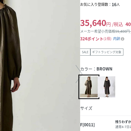
16
お気に入り登録数：
人
35,640
円 /税込
40
メーカー希望小売価格
59,400
円
324
ポイント
1倍
内訳
SALE
ギフトラッピング対象
カラー：
BROWN
サイズ
残りわず
F[0011]
通常4-7