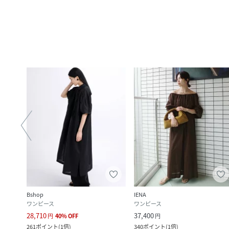
Bshop
IENA
ワンピース
ワンピース
28,710
37,400
円
40
%
OFF
円
261
ポイント
(
1倍
)
340
ポイント
(
1倍
)