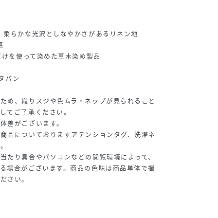
、柔らかな光沢としなやかさがあるリネン地
感
のだけを使って染めた草木染め製品
クタパン
るため、織りスジや色ムラ・ネップが見られること
としてご了承ください。
個体差がございます。
は商品についておりますアテンションタグ、洗濯ネ
い。
の当たり具合やパソコンなどの閲覧環境によって、
える場合がございます。商品の色味は商品単体で撮
ください。