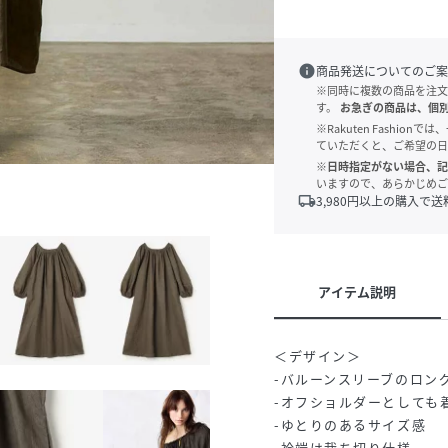
info
商品発送についてのご案
※同時に複数の商品を注文
す。
お急ぎの商品は、個
※Rakuten Fashi
ていただくと、ご希望の日
※日時指定がない場合、記
いますので、あらかじめご
local_shipping
3,980
円以上の購入で送
アイテム説明
＜デザイン＞
-バルーンスリーブのロン
-オフショルダーとしても
-ゆとりのあるサイズ感
-衿端は裁ち切り仕様