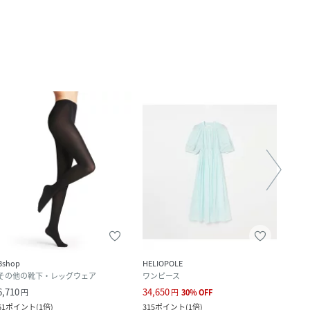
Bshop
HELIOPOLE
Bsho
その他の靴下・レッグウェア
ワンピース
ワン
6,710
34,650
44,5
円
円
30
%
OFF
61
ポイント
(
1倍
)
315
ポイント
(
1倍
)
405
ポ