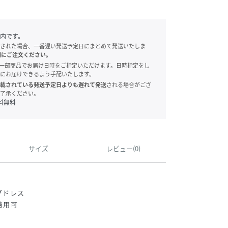
内です。
された場合、一番遅い発送予定日にまとめて発送いたしま
別にご注文ください。
onでは、一部商品でお届け日時をご指定いただけます。日時指定をし
にお届けできるよう手配いたします。
載されている発送予定日よりも遅れて発送
される場合がござ
了承ください。
料無料
サイズ
レビュー(0)
グドレス
着用可