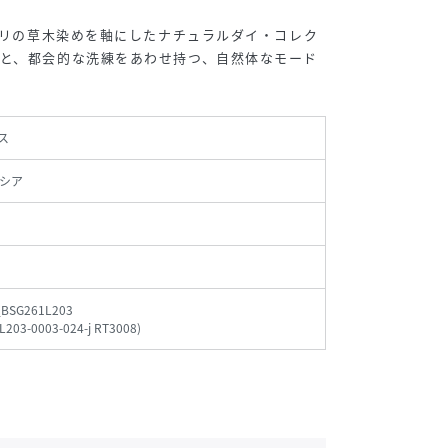
たバリの草木染めを軸にしたナチュラルダイ・コレク
と、都会的な洗練をあわせ持つ、自然体なモード
ス
シア
_BSG261L203
L203-0003-024-j RT3008
)