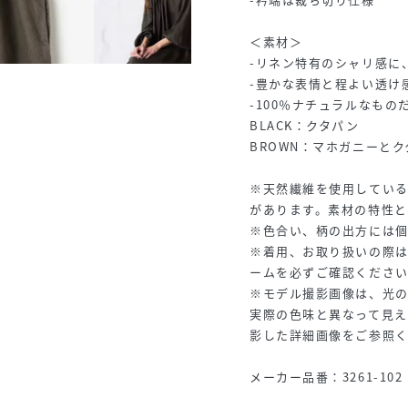
＜素材＞
-リネン特有のシャリ感に
-豊かな表情と程よい透け
-100％ナチュラルなも
BLACK：クタパン
BROWN：マホガニーと
※天然繊維を使用してい
があります。素材の特性
※色合い、柄の出方には
※着用、お取り扱いの際
ームを必ずご確認くださ
※モデル撮影画像は、光
実際の色味と異なって見
影した詳細画像をご参照
メーカー品番：3261-102