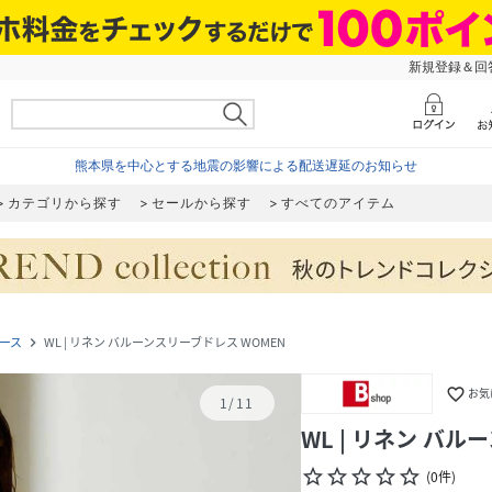
新規登録＆回答
熊本県を中心とする地震の影響による配送遅延のお知らせ
カテゴリから探す
セールから探す
すべてのアイテム
ース
WL | リネン バルーンスリーブドレス WOMEN
navigate_next
favorite_border
お気
1
/
11
WL | リネン バル
star_border
star_border
star_border
star_border
star_border
(
0
件
)