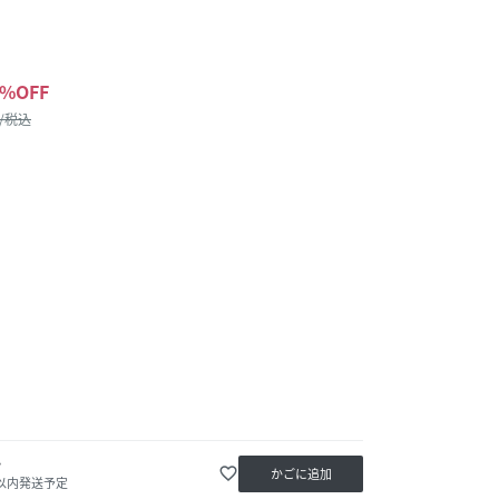
%OFF
 /税込
か
favorite_border
かごに追加
日以内発送予定