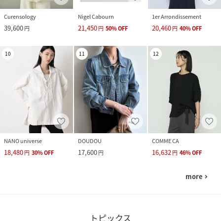
Curensology
Nigel Cabourn
1er Arrondissement
39,600
21,450
20,460
円
円
50
%
OFF
円
40
%
OFF
10
11
12
NANO universe
DOUDOU
COMME CA
18,480
17,600
16,632
円
30
%
OFF
円
円
46
%
OFF
more
navigate_next
トピックス