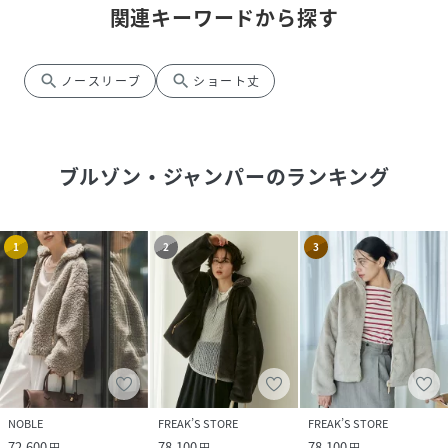
関連キーワードから探す
search
search
ノースリーブ
ショート丈
ブルゾン・ジャンパー
のランキング
1
2
3
NOBLE
FREAK’S STORE
FREAK’S STORE
72,600
78,100
78,100
円
円
円