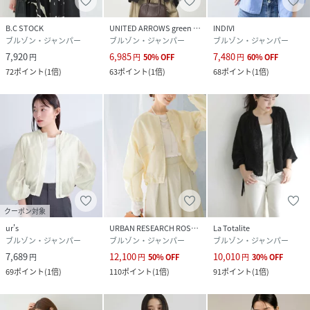
B.C STOCK
UNITED ARROWS green label relaxing
INDIVI
ブルゾン・ジャンパー
ブルゾン・ジャンパー
ブルゾン・ジャンパー
7,920
6,985
7,480
円
円
50
%
OFF
円
60
%
OFF
72
ポイント
(
1倍
)
63
ポイント
(
1倍
)
68
ポイント
(
1倍
)
クーポン対象
ur's
URBAN RESEARCH ROSSO
La Totalite
ブルゾン・ジャンパー
ブルゾン・ジャンパー
ブルゾン・ジャンパー
7,689
12,100
10,010
円
円
50
%
OFF
円
30
%
OFF
69
ポイント
(
1倍
)
110
ポイント
(
1倍
)
91
ポイント
(
1倍
)