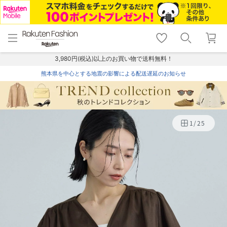
menu
home
search
favorite_border
shopping_cart
lock_outline
メニュー
トップ
検索
お気に入り
カート
ログイン
3,980円(税込)以上のお買い物で送料無料！
熊本県を中心とする地震の影響による配送遅延のお知らせ
1
/
25