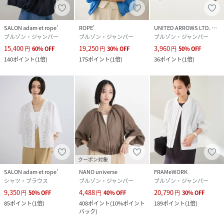
SALON adam et rope'
ROPE'
UNITED ARROWS LTD. OUTLET
ブルゾン・ジャンパー
ブルゾン・ジャンパー
ブルゾン・ジャンパー
15,400
19,250
3,960
円
60
%
OFF
円
30
%
OFF
円
50
%
OFF
140
ポイント
(
1倍
)
175
ポイント
(
1倍
)
36
ポイント
(
1倍
)
クーポン対象
SALON adam et rope'
NANO universe
FRAMeWORK
シャツ・ブラウス
ブルゾン・ジャンパー
ブルゾン・ジャンパー
9,350
4,488
20,790
円
50
%
OFF
円
40
%
OFF
円
30
%
OFF
85
ポイント
(
1倍
)
408
ポイント
(
10%ポイント
189
ポイント
(
1倍
)
バック
)