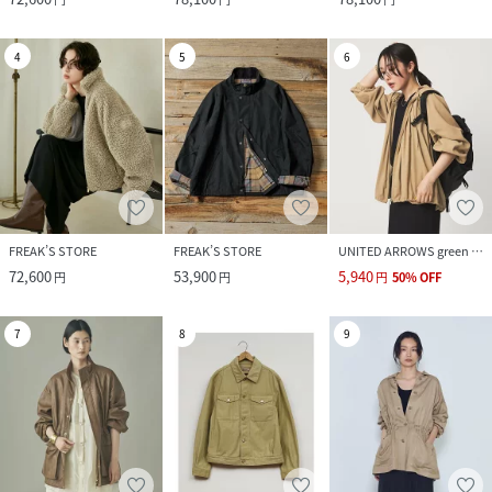
4
5
6
FREAK’S STORE
FREAK’S STORE
UNITED ARROWS green label relaxing
72,600
53,900
5,940
円
円
円
50
%
OFF
7
8
9