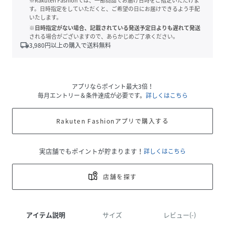
※Rakuten Fashionでは、一部商品でお届け日時をご指定いただけま
す。日時指定をしていただくと、ご希望の日にお届けできるよう手配
いたします。
※日時指定がない場合、記載されている発送予定日よりも遅れて発送
される場合がございますので、あらかじめご了承ください。
local_shipping
3,980
円以上の購入で送料無料
アプリならポイント最大3倍！
毎月エントリー＆条件達成が必要です。
詳しくはこちら
Rakuten Fashionアプリで購入する
実店舗でもポイントが貯まります！
詳しくはこちら
店舗を探す
アイテム説明
サイズ
レビュー(-)