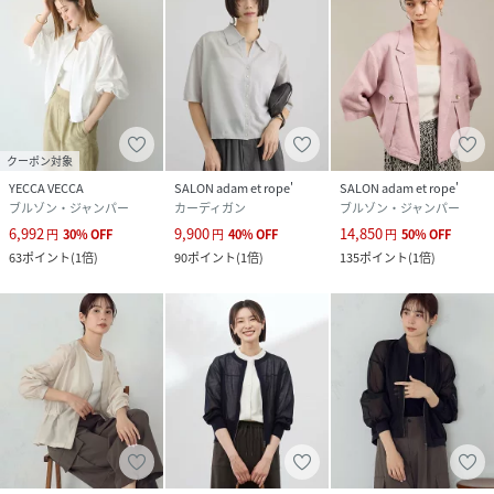
クーポン対象
YECCA VECCA
SALON adam et rope'
SALON adam et rope'
ブルゾン・ジャンパー
カーディガン
ブルゾン・ジャンパー
6,992
9,900
14,850
円
30
%
OFF
円
40
%
OFF
円
50
%
OFF
63
ポイント
(
1倍
)
90
ポイント
(
1倍
)
135
ポイント
(
1倍
)