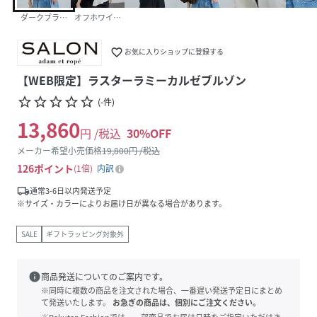
ダークブラウン（20）
オフホワイト（15）
favorite_border
お気に入りショップに登録する
【WEB限定】ラスターラミーカルゼブルゾン
star_border
star_border
star_border
star_border
star_border
(
-
件
)
13,860
円 /税込
30
%OFF
メーカー希望小売価格
19,800
円 /税込
126
ポイント
1倍
内訳
local_shipping
通常3-6日以内発送予定
※サイズ・カラーによりお届け日が異なる場合があります。
SALE
ギフトラッピング対象外
info
商品発送についてのご案内です。
※同時に複数の商品を注文された場合、一番遅い発送予定日にまとめ
て発送いたします。
お急ぎの商品は、個別にご注文ください。