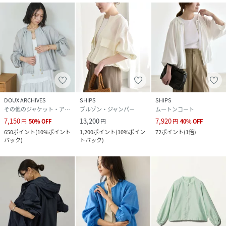
原産国
オフホワイト（15）：中国｜ダークブラウン
（20）：中国
素材
オフホワイト（15）：（表地） 麻 100% （裏
地） ポリエステル 100%｜ダークブラウン
（20）：（表地） 麻 100% （裏地） ポリエステ
ル 100%
サイズ
F
DOUX ARCHIVES
SHIPS
SHIPS
その他のジャケット・アウター
ブルゾン・ジャンパー
ムートンコート
クリーニング
オフホワイト（15）：手洗い・漂白、タンブル
乾燥禁止
7,150
13,200
7,920
円
50
%
OFF
円
円
40
%
OFF
ダークブラウン（20）：手洗い・漂白、タンブ
650
ポイント
(
10%ポイント
1,200
ポイント
(
10%ポイン
72
ポイント
(
1倍
)
ル乾燥禁止
バック
)
トバック
)
品番
RT2874_SHL26110
(
SHL26110-20-099 RT2874
)