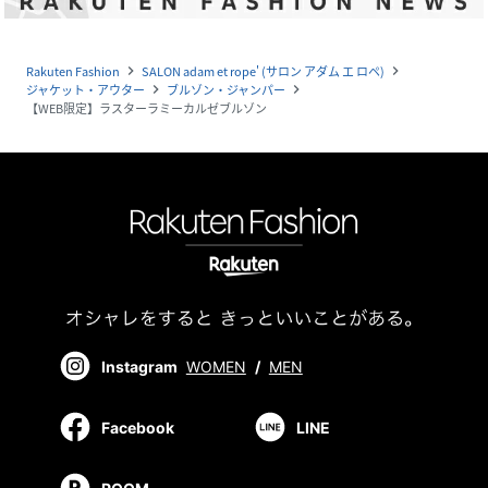
Rakuten Fashion
SALON adam et rope' (サロン アダム エ ロペ)
navigate_next
navigate_next
ジャケット・アウター
ブルゾン・ジャンパー
navigate_next
navigate_next
【WEB限定】ラスターラミーカルゼブルゾン
Instagram
WOMEN
/
MEN
Facebook
LINE