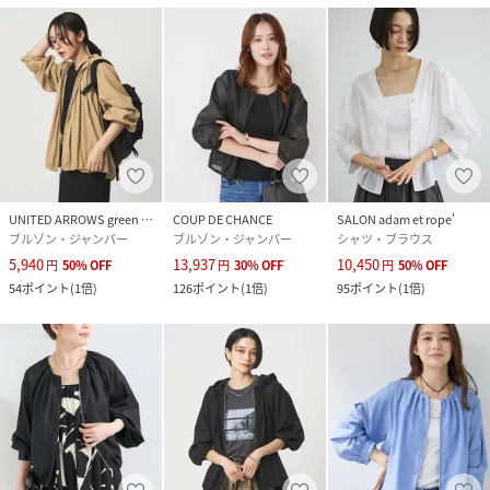
UNITED ARROWS green label relaxing
COUP DE CHANCE
SALON adam et rope'
ブルゾン・ジャンパー
ブルゾン・ジャンパー
シャツ・ブラウス
5,940
13,937
10,450
円
50
%
OFF
円
30
%
OFF
円
50
%
OFF
54
ポイント
(
1倍
)
126
ポイント
(
1倍
)
95
ポイント
(
1倍
)