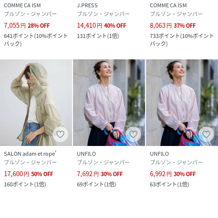
COMME CA ISM
J.PRESS
COMME CA ISM
ブルゾン・ジャンパー
ブルゾン・ジャンパー
ブルゾン・ジャンパー
7,055
14,410
8,063
円
28
%
OFF
円
40
%
OFF
円
37
%
OFF
641
ポイント
(
10%ポイント
131
ポイント
(
1倍
)
733
ポイント
(
10%ポイント
バック
)
バック
)
SALON adam et rope'
UNFILO
UNFILO
ブルゾン・ジャンパー
ブルゾン・ジャンパー
ブルゾン・ジャンパー
17,600
7,692
6,992
円
50
%
OFF
円
30
%
OFF
円
30
%
OFF
160
ポイント
(
1倍
)
69
ポイント
(
1倍
)
63
ポイント
(
1倍
)