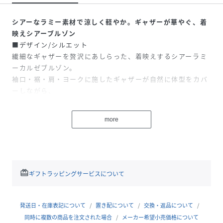
シアーなラミー素材で涼しく軽やか。ギャザーが華やぐ、着
映えシアーブルゾン
■デザイン/シルエット
繊細なギャザーを贅沢にあしらった、着映えするシアーラミ
ーカルゼブルゾン。
袖口・裾・肩・ヨークに施したギャザーが自然に体型をカバ
ーしながら、
立体感のある構築的なシルエットを演出します。
Vネックが顔まわりをすっきりと見せ、甘さを抑えた大人の
more
印象に。
フロントファスナー仕様で、閉じてブラウスライクにも、開
けて軽やかな羽織としても着用可能です。
ゴールドファスナーが上品なアクセントに。
程よいクロップド丈でバランスが取りやすく、スカートやパ
redeem
ギフトラッピングサービスについて
ンツなど幅広いボトムと好相性。
ふんわりとしたギャザー袖とバルーン仕様の袖口・裾で、締
め付け感のない快適な着心地を叶えます。
発送日・在庫表記について
置き配について
交換・返品について
日差しよけや冷房対策にも取り入れやすい軽アウターです。
同時に複数の商品を注文された場合
メーカー希望小売価格について