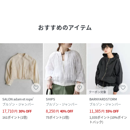
ンツとのコーディネートもおすすめ。
キャミワンピースやサロペットの上から羽織るレイヤードス
タイルも楽しめます。
おすすめのアイテム
日差しよけや冷房対策としても使いやすく、一枚で華やかに
決まり、
春夏から季節の変わり目まで長く活躍する軽アウターです。
■モデル身長:165cm着用サイズF
-----------------------------
裏地：なし
光沢感：ややあり
透け感：ややあり
クーポン対象
伸縮性：なし
SALON adam et rope'
SHIPS
BARNYARDSTORM
生地の厚さ：ふつう
ブルゾン・ジャンパー
ブルゾン・ジャンパー
ブルゾン・ジャンパー
-----------------------------
17,710
8,250
11,385
円
30
%
OFF
円
40
%
OFF
円
55
%
OFF
161
ポイント
(
1倍
)
75
ポイント
(
1倍
)
1,035
ポイント
(
10%ポイン
トバック
)
性別タイプ
レディース