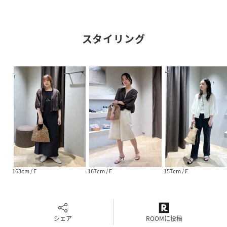
■素材
上品なシアー感とカルゼの綾目が表情を生むラミー素材を使
スタイリング
用。
ラミー特有のほのかな光沢と程よいハリ感が、大人らしい上
品な印象に仕上げます。
リネンよりも繊維が長く強度があり、通気性・吸湿性・速乾
性に優れているため、
汗ばむ季節もさらりと快適に着用いただけます。
軽やかで持ち運びしやすく、外出時の日差し対策や冷房対策
にも便利。
着るほどにやわらかく肌になじむ風合いも魅力です。
軽やかな裏地付きでドライタッチな着心地も嬉しいポイン
ト。
柔らかなオフと深みのあるブラウンの2色展開。
163cm / F
167cm / F
157cm / F
■コーディネート
タンクトップやキャミソール、Tシャツにさらりと羽織るだ
けで旬のスタイリングが完成します。
シェア
ROOMに投稿
ギャザーデザインを活かしたナロースカートやストレートパ