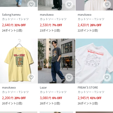
素材のレースアイテム、マーメイドスカートやシフォンスカ
ート、サロペット、オールインワンなどとの相性も抜群で女
の子にもおすすめです。靴はスニーカーでカジュアルに、ブ
Salong hameu
marukawa
marukawa
カットソー・Tシャツ
カットソー・Tシャツ
カットソー・Tシャツ
ーツのような革靴でまとめるときれいめな大人コーデになり
2,640
2,530
2,420
ます。ボディバッグやショルダー、ミニバック、キャンバス
円
31
%
OFF
円
7
%
OFF
円
26
%
OFF
24
ポイント
(
1倍
)
23
ポイント
(
1倍
)
22
ポイント
(
1倍
)
トート、ロゴキャップやハットなどの小物とも相性抜群｡メ
ンズ、レディース問わず着用できるユニセックスデザインの
為、イベントやフェスでのカップルコーデ、友達同士のペア
コーデにSNS映えするおすすめアイテムです｡
marukawa/マルカワ
ベーシックな”デイリーウェア”からトレンドの”カジュアル
ウェア”まで、日々のファッションを彩るお気に入りの一着
を。
機能を備えた”スポーツウェア”からスタンダードな”アウト
marukawa
Lazar
FREAK’S STORE
ドアウェア”まで休日のライフスタイルを楽しむ一着をプチ
カットソー・Tシャツ
カットソー・Tシャツ
カットソー・Tシャツ
プライスで提案します｡
2,200
3,080
2,945
円
20
%
OFF
円
6
%
OFF
円
41
%
OFF
20
ポイント
(
1倍
)
28
ポイント
(
1倍
)
26
ポイント
(
1倍
)
▽お買い物をお楽しみいただく為に