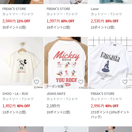
FREAK’S STORE
FREAK’S STORE
Lazar
カットソー・Tシャツ
カットソー・Tシャツ
カットソー・Tシャツ
3,944
1,997
2,530
円
21
%
OFF
円
60
%
OFF
円
30
%
OFF
35
ポイント
(
1倍
)
18
ポイント
(
1倍
)
23
ポイント
(
1倍
)
クーポン対象
SHOO・LA・RUE
JEANS MATE
FREAK’S STORE
カットソー・Tシャツ
カットソー・Tシャツ
カットソー・Tシャツ
1,492
2,189
2,996
円
40
%
OFF
円
円
40
%
OFF
13
ポイント
(
1倍
)
19
ポイント
(
1倍
)
272
ポイント
(
10%ポイント
バック
)