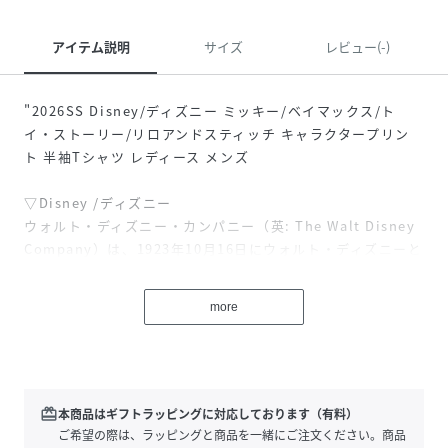
アイテム説明
サイズ
レビュー(-)
"2026SS Disney/ディズニー ミッキー/ベイマックス/ト
イ・ストーリー/リロアンドスティッチ キャラクタープリン
ト 半袖Tシャツ レディース メンズ
▽Disney /ディズニー
ウォルト・ディズニー・カンパニー（英: The Walt Disney
Company）は、1923年10月16日にウォルト・ディズニーと
ロイ・O・ディズニーによって設立されたアニメーション・
スタジオに端を発するエンターテインメント会社。アメリカ
more
合衆国カリフォルニア州バーバンクに本社を置く。ミッキー
マウスは、ウォルト・ディズニーとアブ・アイワークスが生
み出し、1928年にスクリーンデビューしたアメリカ文化のシ
ンボル的キャラクター。
redeem
本商品はギフトラッピングに対応しております（有料）
▽素材
ご希望の際は、ラッピングと商品を一緒にご注文ください。商品