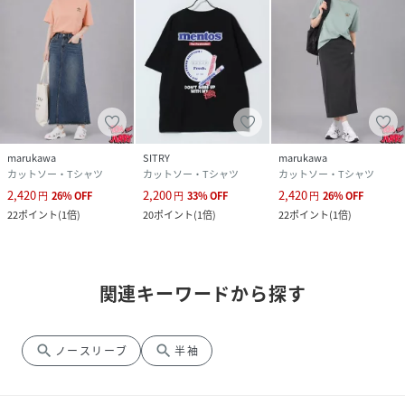
marukawa
SITRY
marukawa
カットソー・Tシャツ
カットソー・Tシャツ
カットソー・Tシャツ
2,420
2,200
2,420
円
26
%
OFF
円
33
%
OFF
円
26
%
OFF
22
ポイント
(
1倍
)
20
ポイント
(
1倍
)
22
ポイント
(
1倍
)
関連キーワードから探す
search
search
ノースリーブ
半袖