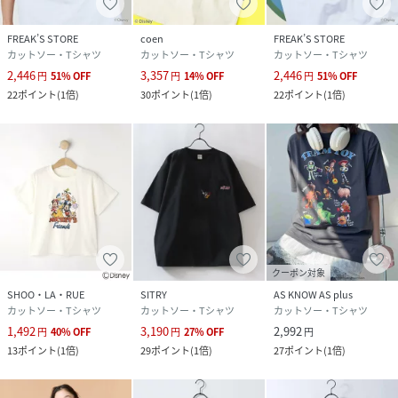
素材
ポリエステル65% 綿35%
FREAK’S STORE
coen
FREAK’S STORE
カットソー・Tシャツ
カットソー・Tシャツ
カットソー・Tシャツ
2,446
3,357
2,446
サイズ
M、L、LL
円
51
%
OFF
円
14
%
OFF
円
51
%
OFF
22
ポイント
(
1倍
)
30
ポイント
(
1倍
)
22
ポイント
(
1倍
)
品番
RT2757_011
(
011-228-1304-96-29 RT2757
)
クーポン対象
SHOO・LA・RUE
SITRY
AS KNOW AS plus
カットソー・Tシャツ
カットソー・Tシャツ
カットソー・Tシャツ
1,492
3,190
2,992
円
40
%
OFF
円
27
%
OFF
円
13
ポイント
(
1倍
)
29
ポイント
(
1倍
)
27
ポイント
(
1倍
)