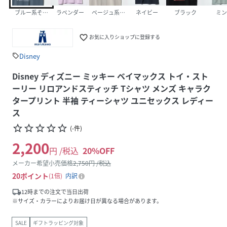
ブルー系その他
ラベンダー
ベージュ系その他
ネイビー
ブラック
ミン
favorite_border
お気に入りショップに登録する
Disney
sell
Disney ディズニー ミッキー ベイマックス トイ・スト
ーリー リロアンドスティッチ Tシャツ メンズ キャラク
タープリント 半袖 ティーシャツ ユニセックス レディー
ス
star_border
star_border
star_border
star_border
star_border
(
-
件
)
2,200
円 /税込
20
%OFF
メーカー希望小売価格
2,750
円 /税込
20
ポイント
1倍
内訳
local_shipping
12時までの注文で当日出荷
※サイズ・カラーによりお届け日が異なる場合があります。
SALE
ギフトラッピング対象