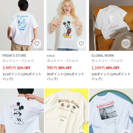
■商品のお気に入り登録（ハートマークをクリック）
完売カラーの再入荷通知や、在庫ラスト１点の通知、セール
の通知を受け取ることができます。
■ブランドのお気に入り登録
新商品がUPされたり売り切れ商品が再入荷したときなど、い
ち早くブランドのお得な情報を受け取ることができます。
FREAK’S STORE
coca
GLOBAL WORK
※掲載画像の商品の色味は、サンプル撮影であることや屋外
カットソー・Tシャツ
カットソー・Tシャツ
カットソー・Tシャツ
や屋内の光の照射や角度により実物と色味が異なる場合がご
3,445
990
1,104
円
31
%
OFF
円
50
%
OFF
円
60
%
OFF
ざいます
313
ポイント
(
10%ポイント
90
ポイント
(
10%ポイント
100
ポイント
(
10%ポイント
バック
)
バック
)
バック
)
また表示のサイズ感と実物は若干異なる場合もございますの
で、予めご了承ください。
※他のキャンペーンにより、期間中に価格が変動する場合が
あります。
※セールは予告なく終了させていただく場合もあります。"
性別タイプ
ユニセックス