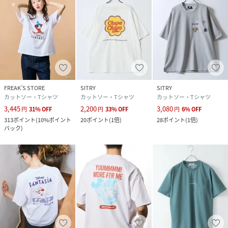
FREAK’S STORE
SITRY
SITRY
カットソー・Tシャツ
カットソー・Tシャツ
カットソー・Tシャツ
3,445
2,200
3,080
円
31
%
OFF
円
33
%
OFF
円
6
%
OFF
313
ポイント
(
10%ポイント
20
ポイント
(
1倍
)
28
ポイント
(
1倍
)
バック
)