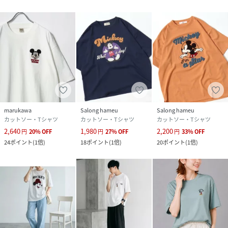
▽コーディネイト
カレッジロゴ、ラグラン、ボーダー、ワッフルヘンリーネッ
ク、ピグメントバンドT、ビンテージ加工、ワンポイント刺
繍、バック/袖プリント、ユニホームデザインTと共に今期マ
ストアイテムのキャラクター半袖Tシャツになります｡スウェ
ットトレーナーやプルオーバーパーカー、フルジップパーカ
ー、カーディガン、ハーフジップのインナーとしても、半袖T
シャツとカラー配色で組み合わせるレイヤードのコーデもオ
ススメです。オーバーサイズのオンブレネルチェックシャツ
marukawa
Salong hameu
Salong hameu
や総柄シャツに古着風のダメージデニム、ブラックジーン
カットソー・Tシャツ
カットソー・Tシャツ
カットソー・Tシャツ
ズ、グルカパンツ、チノパンツ、ペインターパンツ、バレル
2,640
1,980
2,200
円
20
%
OFF
円
27
%
OFF
円
33
%
OFF
パンツ、ワイドタックパンツ、カーゴパンツ、バギーパンツ
24
ポイント
(
1倍
)
18
ポイント
(
1倍
)
20
ポイント
(
1倍
)
と合わせたスタイルが今年らしい着こなしになります。ミリ
タリージャケット、ファーブルゾン、デニムジャケット、フ
ェイクレザージャケット、ジャージ、デニムGジャン、アノラ
ックジャケット、マウンテンパーカー、ツイードジャケッ
ト、スポーツ系のナイロンシャカシャカトラックジャケット
などの軽アウターなどと合わせるとトレンド感アップしま
す｡ユニセックスなデザインはシアーのトップスやチュール