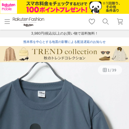
menu
home
search
favorite_border
shopping_cart
lock_outline
メニュー
トップ
検索
お気に入り
カート
ログイン
3,980円(税込)以上のお買い物で送料無料！
熊本県を中心とする地震の影響による配送遅延のお知らせ
1
/
39