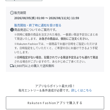
schedule
販売期間
2026/08/05(水) 01:00
〜
2026/08/11(火) 11:59
販売開始・終了時に通知を受け取る
info
商品発送についてのご案内です。
※同時に複数の商品を注文された場合、一番遅い発送予定日にまとめ
て発送いたします。
お急ぎの商品は、個別にご注文ください。
※Rakuten Fashionでは、一部商品でお届け日時をご指定いただけま
す。日時指定をしていただくと、ご希望の日にお届けできるよう手配
いたします。
※日時指定がない場合、記載されている発送予定日よりも遅れて発送
される場合がございますので、あらかじめご了承ください。
local_shipping
3,980
円以上の購入で送料無料
アプリならポイント最大3倍！
毎月エントリー＆条件達成が必要です。
詳しくはこちら
Rakuten Fashionアプリで購入する