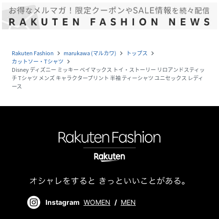
Rakuten Fashion
marukawa (マルカワ)
トップス
navigate_next
navigate_next
navigate_next
カットソー・Tシャツ
navigate_next
Disney ディズニー ミッキー ベイマックス トイ・ストーリー リロアンドスティッ
チ Tシャツ メンズ キャラクタープリント 半袖 ティーシャツ ユニセックス レディ
ース
Instagram
WOMEN
/
MEN