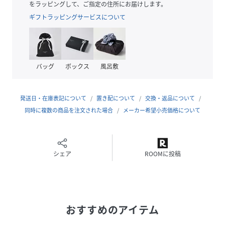
ポリエステル65％・綿35％の混紡糸を使用した天竺素材。コ
をラッピングして、ご指定の住所にお届けします。
ットンのやわらかな肌触りと自然な風合いを活かしながら、
ギフトラッピングサービスについて
ポリエステルをブレンドすることで軽さと耐久性をプラスし
ています。通気性に優れた天竺編みは、さらっとした着心地
でロングシーズン快適に着用可能。ポリエステル混ならでは
の速乾性があり、汗ばむ季節でもベタつきにくく、デイリー
バッグ
ボックス
風呂敷
ユースに最適です。さらに、シワになりにくく型崩れしにく
いのも嬉しいポイント。洗濯後も乾きやすく、お手入れが簡
単なイージーケア素材です。ベーシックながら機能性も兼ね
発送日・在庫表記について
置き配について
交換・返品について
備えた、毎日着たくなる万能Tシャツ素材です。
同時に複数の商品を注文された場合
メーカー希望小売価格について
▽デザイン
ディズニーキャラクター、ミッキー/トイストーリー/ポテト
ヘッド/ベイマックス/リロアンドスティッチをフロント、バ
シェア
ROOMに投稿
ックにデザインされた可愛いＴシャツ。ディズニー好きはも
ちろん、古着好きやシンプルコーデにプラスするとオシャレ
な着こなしに仕上がります。一般的なサイジングのスタンダ
ードフィットですのでオーバーサイズ/ビッグシルエットで着
おすすめのアイテム
用されたい方はサイズアップがおすすめです。