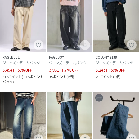
RAGEBLUE
PAGEBOY
COLONY 2139
ジーンズ・デニムパンツ
ジーンズ・デニムパンツ
ジーンズ・デニムパンツ
3,494
3,931
3,245
円
50
%
OFF
円
57
%
OFF
円
50
%
OFF
317
ポイント
(
10%ポイント
35
ポイント
(
1倍
)
29
ポイント
(
1倍
)
バック
)