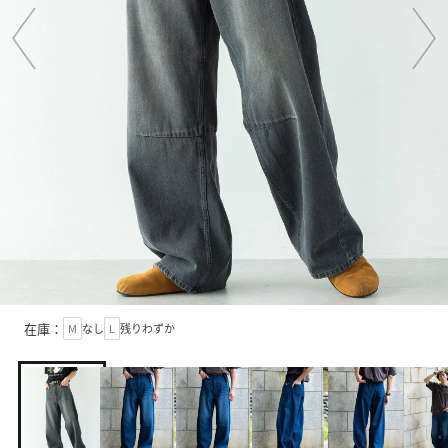
在庫：
M
なし
L
残りわずか