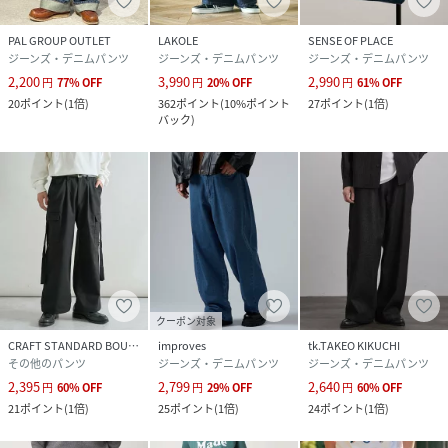
PAL GROUP OUTLET
LAKOLE
SENSE OF PLACE
ジーンズ・デニムパンツ
ジーンズ・デニムパンツ
ジーンズ・デニムパンツ
2,200
3,990
2,990
円
77
%
OFF
円
20
%
OFF
円
61
%
OFF
20
ポイント
(
1倍
)
362
ポイント
(
10%ポイント
27
ポイント
(
1倍
)
バック
)
クーポン対象
CRAFT STANDARD BOUTIQUE
improves
tk.TAKEO KIKUCHI
その他のパンツ
ジーンズ・デニムパンツ
ジーンズ・デニムパンツ
2,395
2,799
2,640
円
60
%
OFF
円
29
%
OFF
円
60
%
OFF
21
ポイント
(
1倍
)
25
ポイント
(
1倍
)
24
ポイント
(
1倍
)