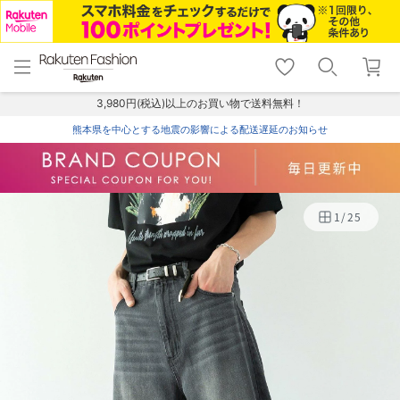
menu
home
search
favorite_border
shopping_cart
lock_outline
メニュー
トップ
検索
お気に入り
カート
ログイン
3,980円(税込)以上のお買い物で送料無料！
熊本県を中心とする地震の影響による配送遅延のお知らせ
1
/
25