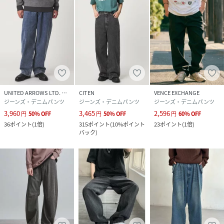
UNITED ARROWS LTD. OUTLET
CITEN
VENCE EXCHANGE
ジーンズ・デニムパンツ
ジーンズ・デニムパンツ
ジーンズ・デニムパンツ
3,960
3,465
2,596
円
50
%
OFF
円
50
%
OFF
円
60
%
OFF
36
ポイント
(
1倍
)
315
ポイント
(
10%ポイント
23
ポイント
(
1倍
)
バック
)