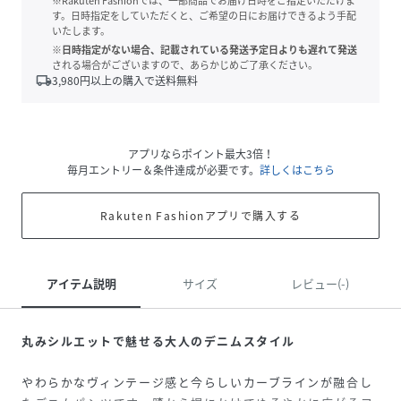
※Rakuten Fashionでは、一部商品でお届け日時をご指定いただけま
す。日時指定をしていただくと、ご希望の日にお届けできるよう手配
いたします。
※日時指定がない場合、記載されている発送予定日よりも遅れて発送
される場合がございますので、あらかじめご了承ください。
local_shipping
3,980
円以上の購入で送料無料
アプリならポイント最大3倍！
毎月エントリー＆条件達成が必要です。
詳しくはこちら
Rakuten Fashionアプリで購入する
アイテム説明
サイズ
レビュー(-)
丸みシルエットで魅せる大人のデニムスタイル
やわらかなヴィンテージ感と今らしいカーブラインが融合し