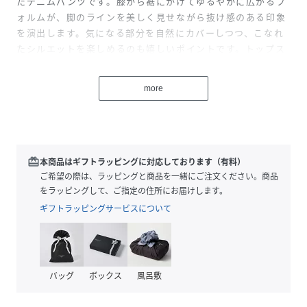
たデニムパンツです。膝から裾にかけてゆるやかに広がるフ
ォルムが、脚のラインを美しく見せながら抜け感のある印象
を演出します。気になる部分を自然にカバーしつつ、こなれ
たシルエットを楽しめるのも嬉しいポイントです。トップス
をインしてすっきり見せるスタイルや、オーバーサイズのア
イテムと合わせたリラックスコーデにも好相性です。季節を
more
問わず活躍し、着回し力の高さでワードローブに重宝しま
す。
透け感[なし]
生地の厚さ[普通]
redeem
本商品はギフトラッピングに対応しております（有料）
光沢感[なし]
ご希望の際は、ラッピングと商品を一緒にご注文ください。商品
伸縮性[ややあり]
をラッピングして、ご指定の住所にお届けします。
裏地[なし]
ギフトラッピングサービスについて
ポケット[あり]
※モデル着用画像は、光の当たり具合で色味が違って見える
場合がございます。
バッグ
ボックス
風呂敷
※お使いのモニター環境によって商品の色味が違って見える
場合がございます。