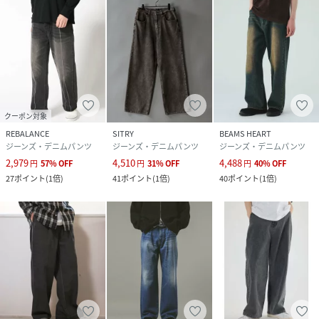
クーポン対象
REBALANCE
SITRY
BEAMS HEART
ジーンズ・デニムパンツ
ジーンズ・デニムパンツ
ジーンズ・デニムパンツ
2,979
4,510
4,488
円
57
%
OFF
円
31
%
OFF
円
40
%
OFF
27
ポイント
(
1倍
)
41
ポイント
(
1倍
)
40
ポイント
(
1倍
)