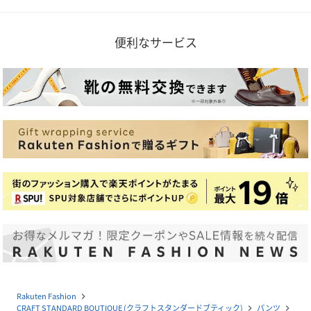
便利なサービス
Rakuten Fashion
navigate_next
CRAFT STANDARD BOUTIQUE (クラフトスタンダードブティック)
パンツ
navigate_next
navigate_next