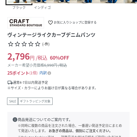
ブラック
インディゴ
favorite_border
お気に入りショップに登録する
ヴィンテージライクカーブデニムパンツ
star_border
star_border
star_border
star_border
star_border
(
-
件
)
2,796
円 /税込
60
%OFF
メーカー希望小売価格
6,990
円 /税込
25
ポイント
1倍
内訳
local_shipping
通常4-7日以内発送予定
※サイズ・カラーによりお届け日が異なる場合があります。
SALE
ギフトラッピング対象
info
商品発送についてのご案内です。
※同時に複数の商品を注文された場合、一番遅い発送予定日にまとめ
て発送いたします。
お急ぎの商品は、個別にご注文ください。