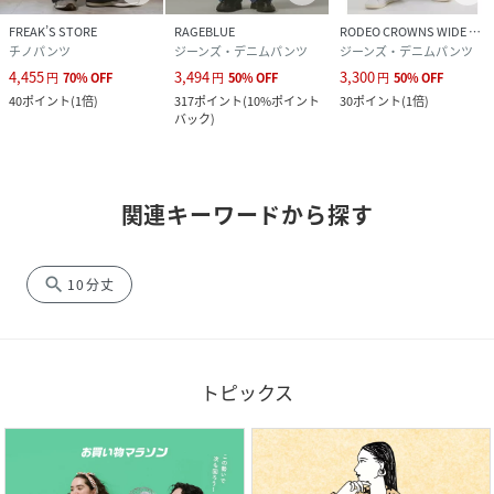
FREAK’S STORE
RAGEBLUE
RODEO CROWNS WIDE BOWL
チノパンツ
ジーンズ・デニムパンツ
ジーンズ・デニムパンツ
4,455
3,494
3,300
円
70
%
OFF
円
50
%
OFF
円
50
%
OFF
40
ポイント
(
1倍
)
317
ポイント
(
10%ポイント
30
ポイント
(
1倍
)
バック
)
関連キーワードから探す
search
10分丈
トピックス