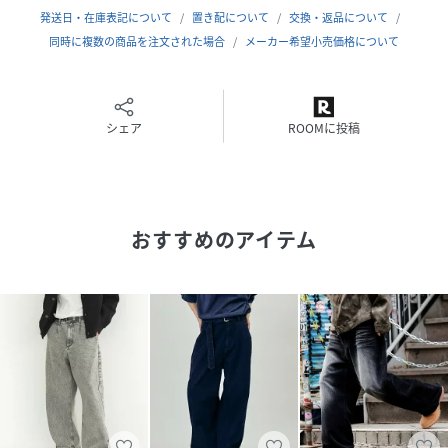
発送日・在庫表記について
置き配について
交換・返品について
26SS
同時に複数の商品を注文された場合
メーカー希望小売価格について
性別タイプ
メンズ
シェア
ROOMに投稿
原産国
中国
素材
綿 100%
サイズ
M、L
おすすめのアイテム
品番
RT2700_0P001586700
(
0P001586700-112-103 RT2700
)