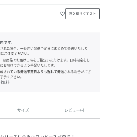
favorite_border
再入荷リクエスト
内です。
された場合、一番遅い発送予定日にまとめて発送いたしま
別にご注文ください。
onでは、一部商品でお届け日時をご指定いただけます。日時指定をし
にお届けできるよう手配いたします。
載されている発送予定日よりも遅れて発送
される場合がござ
了承ください。
料無料
サイズ
レビュー(-)
シリーズに今季はワンピースが登場！