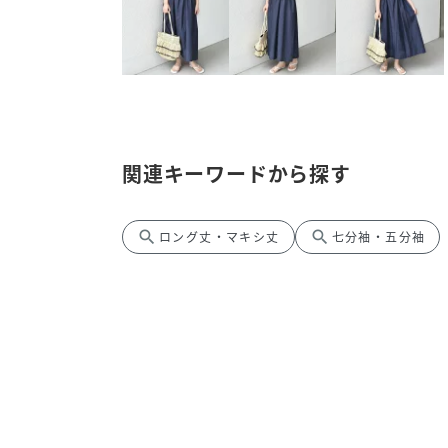
関連キーワードから探す
search
search
ロング丈・マキシ丈
七分袖・五分袖