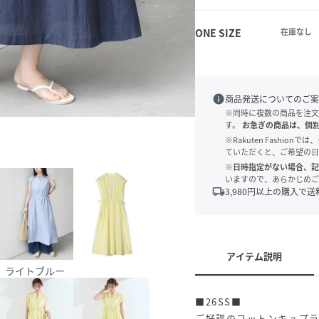
ONE SIZE
在庫なし
info
商品発送についてのご案
※同時に複数の商品を注文
す。
お急ぎの商品は、個
※Rakuten Fashi
ていただくと、ご希望の日
※日時指定がない場合、記
いますので、あらかじめご
local_shipping
3,980
円以上の購入で送
アイテム説明
ライトブルー
■26SS■
ご好評のコットンキュプラ