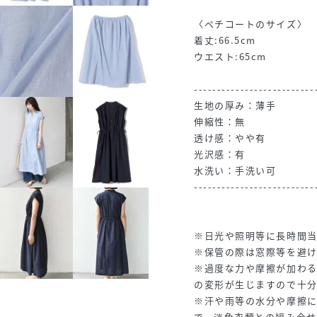
〈ペチコートのサイズ〉
着丈:66.5cm
ウエスト:65cm
--------------------------
生地の厚み：薄手
伸縮性：無
透け感：やや有
光沢感：有
水洗い：手洗い可
--------------------------
※日光や照明等に長時間
※保管の際は窓際等を避
※過度な力や摩擦が加わ
の変形が生じますので十
※汗や雨等の水分や摩擦
で、淡色衣類との組み合