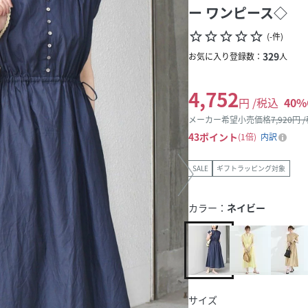
ー ワンピース◇
star_border
star_border
star_border
star_border
star_border
(
-
件
)
329
お気に入り登録数：
人
4,752
円 /税込
40
%
メーカー希望小売価格
7,920
円 
43
ポイント
1倍
内訳
SALE
ギフトラッピング対象
カラー：
ネイビー
サイズ