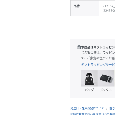
品番
RT2157
(
224530
redeem
本商品はギフトラッピン
ご希望の際は、ラッピン
て、ご指定の住所にお届
ギフトラッピングサービ
バッグ
ボックス
発送日・在庫表記について
置き
同時に複数の商品を注文された場