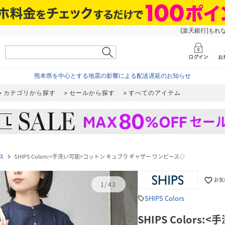
[楽天銀行]もれ
熊本県を中心とする地震の影響による配送遅延のお知らせ
カテゴリから探す
セールから探す
すべてのアイテム
ス
SHIPS Colors:<手洗い可能>コットン キュプラ ギャザー ワンピース◇
navigate_next
favorite_border
お気
1
/
43
SHIPS Colors
sell
SHIPS Color