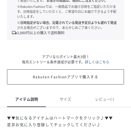
て発送いたします。
お急ぎの商品は、個別にご注文ください。
※Rakuten Fashionでは、一部商品でお届け日時をご指定いただけま
す。日時指定をしていただくと、ご希望の日にお届けできるよう手配
いたします。
※日時指定がない場合、記載されている発送予定日よりも遅れて発送
される場合がございますので、あらかじめご了承ください。
local_shipping
3,980
円以上の購入で送料無料
アプリならポイント最大3倍！
毎月エントリー＆条件達成が必要です。
詳しくはこちら
Rakuten Fashionアプリで購入する
アイテム説明
サイズ
レビュー(-)
▼▼気になるアイテムはハートマークをクリック♪▼▼
是非お気に入り登録してチェックしてください♪