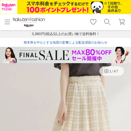
menu
home
search
favorite_border
shopping_cart
lock_outline
メニュー
トップ
検索
お気に入り
カート
ログイン
3,980円(税込)以上のお買い物で送料無料！
熊本県を中心とする地震の影響による配送遅延のお知らせ
1
/
47