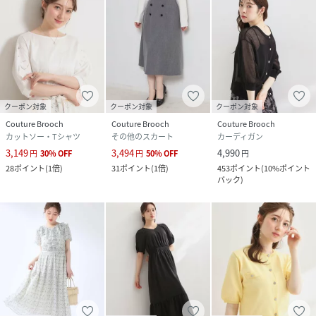
クーポン対象
クーポン対象
クーポン対象
Couture Brooch
Couture Brooch
Couture Brooch
カットソー・Tシャツ
その他のスカート
カーディガン
3,149
3,494
4,990
円
30
%
OFF
円
50
%
OFF
円
28
ポイント
(
1倍
)
31
ポイント
(
1倍
)
453
ポイント
(
10%ポイント
バック
)