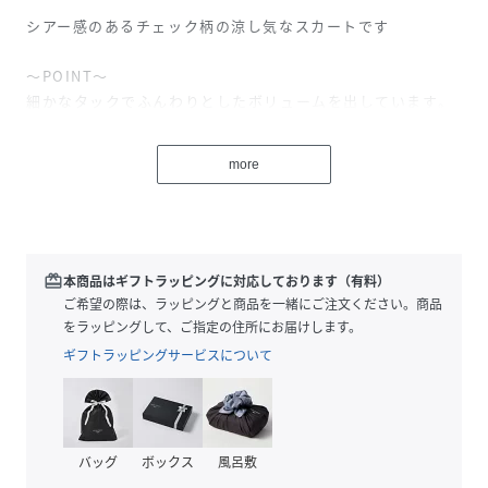
シアー感のあるチェック柄の涼し気なスカートです
～POINT～
細かなタックでふんわりとしたボリュームを出しています。
ウエスト部分が畳まれたタックがアクセントとなっており、
TOPSをインして着用していただくのがおすすめです。
more
ベルト通しがついているので、お手持ちのベルトをご利用し
ていただけます。
【素材】
シアー感のあるチェック柄です。
redeem
本商品はギフトラッピングに対応しております（有料）
柄がある為、シワも目立ちにくく、お気軽に着ていただけま
ご希望の際は、ラッピングと商品を一緒にご注文ください。商品
す。
をラッピングして、ご指定の住所にお届けします。
ギフトラッピングサービスについて
【仕様】
・ポケットなし
・左脇ファスナー
・ウエスト後ろゴム
バッグ
ボックス
風呂敷
・裏地あり