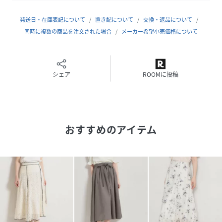
※こちらの商品はやや透け感があります。
発送日・在庫表記について
置き配について
交換・返品について
同時に複数の商品を注文された場合
メーカー希望小売価格について
※照明の関係により、実際よりも色味が違って見える場合が
あります。また、パソコン・スマートフォンなどの環境によ
り、若干製品と画像のカラーが異なる場合もございます。
シェア
ROOMに投稿
【スタッフコメント】
shino（164cm）
シアー素材のチェック柄が軽やかで、動くたびに表情の出る
スカート。
おすすめのアイテム
程よいボリューム感で体のラインを拾いにくく、上品な華や
かさを演出。
シンプルトップスと合わせるだけでスタイリングが完成する
主役アイテムです。
【26SSNEWARRIVAL】
【26SSNEWCOLLECTION】