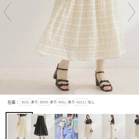
在庫：
36(S)
あり
38(M)
あり
40(L)
あり
42(LL)
なし