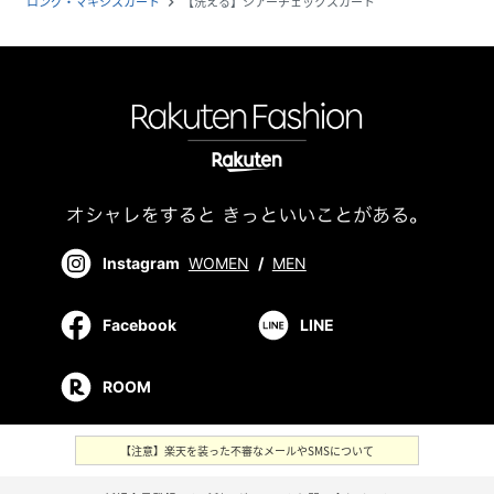
ロング・マキシスカート
【洗える】シアーチェックスカート
navigate_next
Instagram
WOMEN
/
MEN
Facebook
LINE
ROOM
【注意】楽天を装った不審なメールやSMSについて