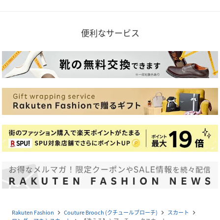
便利なサービス
Rakuten Fashion
Couture Brooch (クチュールブローチ)
スカート
navigate_next
navigate_next
navigate_next