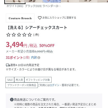
ホワイト(001)
ブラック(019)
ラベンダー(080)
favorite_border
お気に入りショップに登録する
【洗える】シアーチェックスカート
star_border
star_border
star_border
star_border
star_border
(
-
件
)
3,494
円 /税込
50
%OFF
メーカー希望小売価格
6,990
円 /税込
31
ポイント
1倍
内訳
local_shipping
通常4-10日以内発送予定
※サイズ・カラーによりお届け日が異なる場合があります。
SALE
再入荷
ギフトラッピング対象
ブランドクーポン対象商品
ご利用には
ログイン
・獲得が必要です。
info
商品発送についてのご案内です。
※同時に複数の商品を注文された場合、一番遅い発送予定日にまとめ