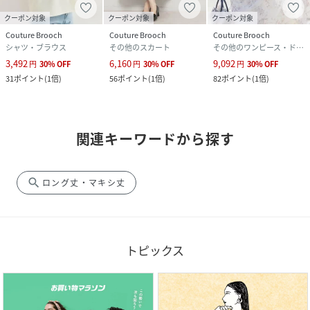
クーポン対象
クーポン対象
クーポン対象
Couture Brooch
Couture Brooch
Couture Brooch
シャツ・ブラウス
その他のスカート
その他のワンピース・ドレス
3,492
6,160
9,092
円
30
%
OFF
円
30
%
OFF
円
30
%
OFF
31
ポイント
(
1倍
)
56
ポイント
(
1倍
)
82
ポイント
(
1倍
)
関連キーワードから探す
search
ロング丈・マキシ丈
トピックス