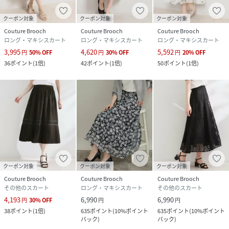
性別タイプ
レディース
クーポン対象
クーポン対象
クーポン対象
原産国
中国製
Couture Brooch
Couture Brooch
Couture Brooch
ロング・マキシスカート
ロング・マキシスカート
ロング・マキシスカート
素材
表地：ポリエステル47％ レーヨン43％ ナイロン
3,995
4,620
5,592
円
50
%
OFF
円
30
%
OFF
円
20
%
OFF
10％ 裏地：ポリエステル100％
36
ポイント
(
1倍
)
42
ポイント
(
1倍
)
50
ポイント
(
1倍
)
サイズ
36(S)、38(M)、40(L)、42(LL)
クリーニング
手洗い可
品番
RT1135_20260150875054
(
20260150875054-001-36 RT1135
)
クーポン対象
クーポン対象
クーポン対象
Couture Brooch
Couture Brooch
Couture Brooch
その他のスカート
ロング・マキシスカート
その他のスカート
4,193
6,990
6,990
円
30
%
OFF
円
円
38
ポイント
(
1倍
)
635
ポイント
(
10%ポイント
635
ポイント
(
10%ポイント
バック
)
バック
)