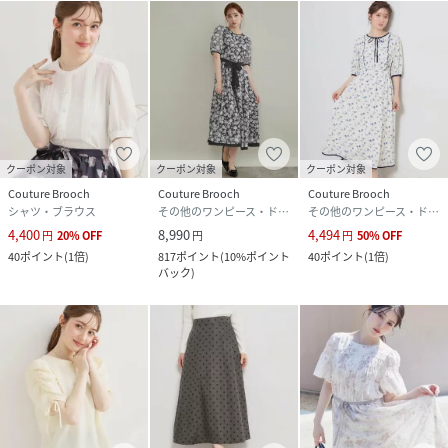
クーポン対象
クーポン対象
クーポン対象
Couture Brooch
Couture Brooch
Couture Brooch
シャツ・ブラウス
その他のワンピース・ドレス
その他のワンピース・ドレス
4,400
8,990
4,494
円
20
%
OFF
円
円
50
%
OFF
40
ポイント
(
1倍
)
817
ポイント
(
10%ポイント
40
ポイント
(
1倍
)
バック
)