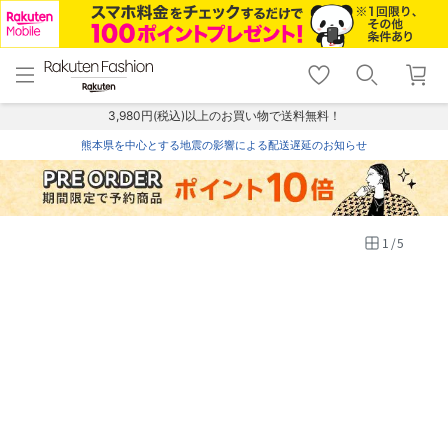
menu
home
search
favorite_border
shopping_cart
lock_outline
メニュー
トップ
検索
お気に入り
カート
ログイン
3,980円(税込)以上のお買い物で送料無料！
熊本県を中心とする地震の影響による配送遅延のお知らせ
1
/
5