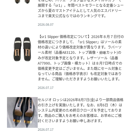
展開する「sr1」。年間ベストセラーとなる定番シュー
ズから夏のマストアイテムとして人気のエスパドリー
ユまで楽天公式ならではのランキングです。
2026.08.07
【sr1 Slipper 価格改定について】2026年８月７日付の
価格改定につきまして、「sr1 Slipper」はソールの素
材の違いにより価格改定対象が異なります。ラバーソ
ール素材（品番A83120、トップ画像・俯瞰カット)の
みが改定対象予定となります。レザーソール（品番
A77990、トップ画像・横カット）は８月7日時点での
価格変更予定はございません。また既にセール対象と
なっている商品（価格赤字表示）も改定対象ではあり
ません。ご理解いただきますようお願いいたします。
2026.07.17
セルジオ ロッシは2026年8月7日(金)より一部商品価格
の引き上げを実施いたします。なお、8月6日（木）は
システム内変更のため終日クローズを予定しておりま
す。商品のご購入をお考えのお客様は、お早めにご検
討くださいますようお願い申しあげます。
2026.07.17