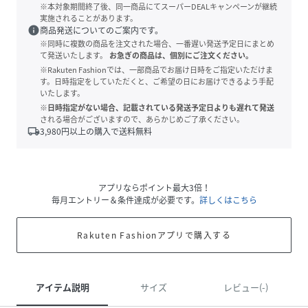
※本対象期間終了後、同一商品にてスーパーDEALキャンペーンが継続
実施されることがあります。
info
商品発送についてのご案内です。
※同時に複数の商品を注文された場合、一番遅い発送予定日にまとめ
て発送いたします。
お急ぎの商品は、個別にご注文ください。
※Rakuten Fashionでは、一部商品でお届け日時をご指定いただけま
す。日時指定をしていただくと、ご希望の日にお届けできるよう手配
いたします。
※日時指定がない場合、記載されている発送予定日よりも遅れて発送
される場合がございますので、あらかじめご了承ください。
local_shipping
3,980
円以上の購入で送料無料
アプリならポイント最大3倍！
毎月エントリー＆条件達成が必要です。
詳しくはこちら
Rakuten Fashionアプリで購入する
アイテム説明
サイズ
レビュー(-)