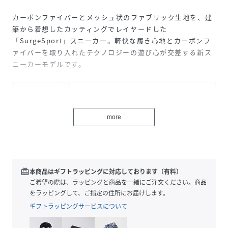
カーボンファイバーとメッシュ状のファブリック生地を、建
築から着想したカッティングでレイヤードした
「SurgeSport」スニーカー。軽快な履き心地とカーボンフ
ァイバーを取り入れたテクノロジーの遊び心が交差する新ス
ニーカーモデルです。
性別タイプ
レディース
原産国
中国
more
素材
ファブリック
ラバー
サイズ
36、37
redeem
本商品はギフトラッピングに対応しております（有料）
ご希望の際は、ラッピングと商品を一緒にご注文ください。商品
品番
RT0574_B15260MFL414810
をラッピングして、ご指定の住所にお届けします。
(
B15260MFL414810-810-36 RT0574
)
ギフトラッピングサービスについて