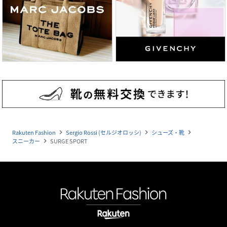
Rakuten Fashion
Sergio Rossi (セルジオロッシ)
シューズ・靴
navigate_next
navigate_next
navigate_next
スニーカー
SURGE SPORT
navigate_next