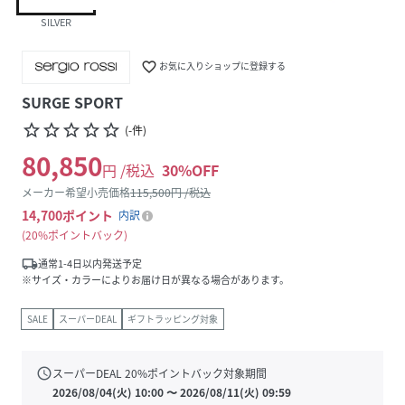
SILVER
favorite_border
お気に入りショップに登録する
SURGE SPORT
star_border
star_border
star_border
star_border
star_border
(
-
件
)
80,850
円 /税込
30
%OFF
メーカー希望小売価格
115,500
円 /税込
14,700
ポイント
内訳
20%ポイントバック
local_shipping
通常1-4日以内発送予定
※サイズ・カラーによりお届け日が異なる場合があります。
SALE
スーパーDEAL
ギフトラッピング対象
schedule
スーパーDEAL
20
%ポイントバック対象期間
2026/08/04(火) 10:00
〜
2026/08/11(火) 09:59