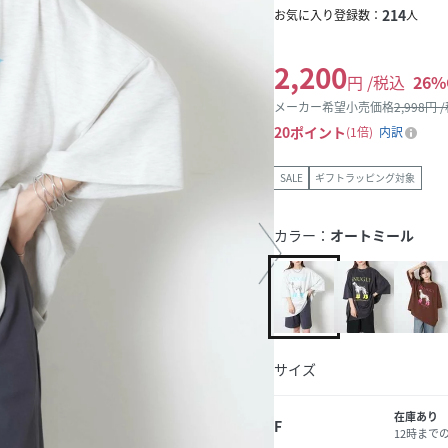
214
お気に入り登録数：
人
2,200
円 /税込
26
%
メーカー希望小売価格
2,998
円 
20
ポイント
1倍
内訳
SALE
ギフトラッピング対象
カラー：
オートミール
サイズ
在庫あり
F
12時まで