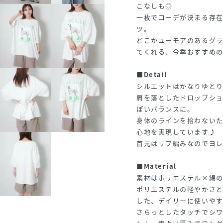
こなしも◎
一枚でコーデが決まる存在
ツ。
どこかユーモアのあるグ
てくれる、今季おすすめ
■Detail
シルエットはかなりゆと
肩を落としたドロップシ
ぽいバランスに。
身体のラインを拾わない
心地を実現しています♪
首元はリブ編みなのでヨ
■Material
素材はポリエステル×綿
ポリエステルの軽やかさ
した、デイリーに使いや
さらっとしたタッチでシ