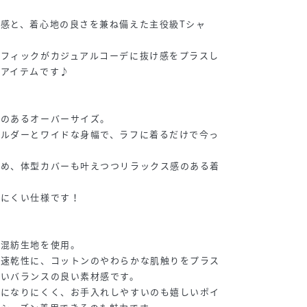
感と、着心地の良さを兼ね備えた主役級Tシャ
ラフィックがカジュアルコーデに抜け感をプラスし
のアイテムです♪
りのあるオーバーサイズ。
ョルダーとワイドな身幅で、ラフに着るだけで今っ
ため、体型カバーも叶えつつリラックス感のある着
レにくい仕様です！
の混紡生地を使用。
と速乾性に、コットンのやわらかな肌触りをプラス
すいバランスの良い素材感です。
ワになりにくく、お手入れしやすいのも嬉しいポイ