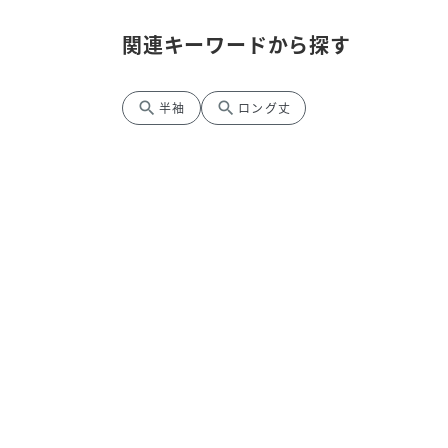
関連キーワードから探す
search
search
半袖
ロング丈