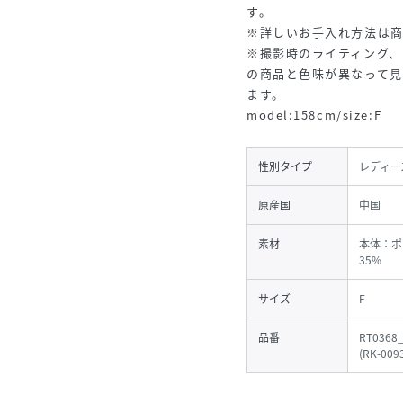
す。
※詳しいお手入れ方法は
※撮影時のライティング、
の商品と色味が異なって
ます。
model:158cm/size:F
性別タイプ
レディー
原産国
中国
素材
本体：ポ
35%
サイズ
F
品番
RT0368
(
RK-009