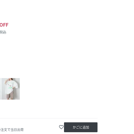
OFF
/税込
favorite_border
かごに追加
の注文で当日出荷