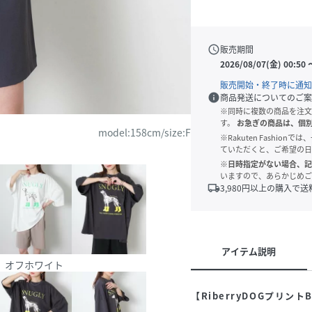
schedule
販売期間
2026/08/07(金) 00:50
販売開始・終了時に通知
info
商品発送についてのご案
※同時に複数の商品を注文
す。
お急ぎの商品は、個
model:158cm/size:F
※Rakuten Fashi
ていただくと、ご希望の日
※日時指定がない場合、記
いますので、あらかじめご
local_shipping
3,980
円以上の購入で送
アイテム説明
オフホワイト
【RiberryDOGプリント