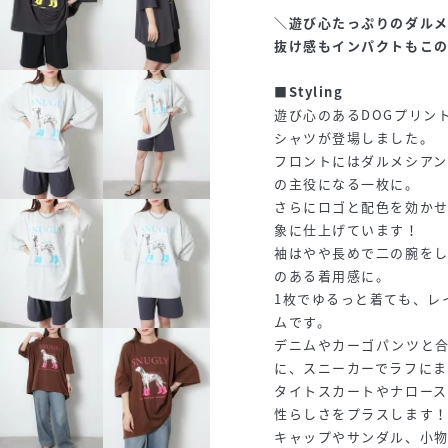
＼遊び心たっぷりのダル
抜け感もインパクトもこの
■Styling
遊び心のあるDOGプリン
シャツが登場しました。
フロントにはダルメシア
の主役になる一枚に。
さらにロゴと配色を効か
象に仕上げています！
袖はやや長めで二の腕を
のある着用感に。
1枚でゆるっと着ても、レ
ムです。
デニムやカーゴパンツと
に、スニーカーでラフに
タイトスカートやナロー
性らしさをプラスします
キャップやサンダル、小