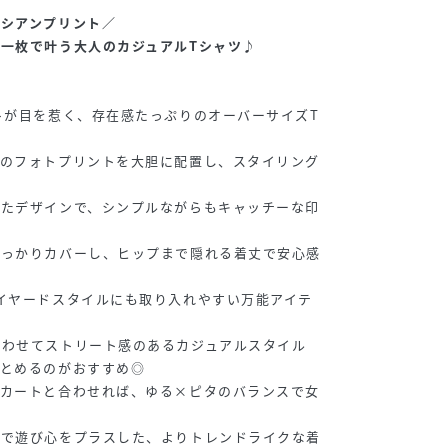
メシアンプリント／
一枚で叶う大人のカジュアルTシャツ♪
トが目を惹く、存在感たっぷりのオーバーサイズT
ンのフォトプリントを大胆に配置し、スタイリング
せたデザインで、シンプルながらもキャッチーな印
しっかりカバーし、ヒップまで隠れる着丈で安心感
イヤードスタイルにも取り入れやすい万能アイテ
合わせてストリート感のあるカジュアルスタイル
まとめるのがおすすめ◎
スカートと合わせれば、ゆる×ピタのバランスで女
！
物で遊び心をプラスした、よりトレンドライクな着