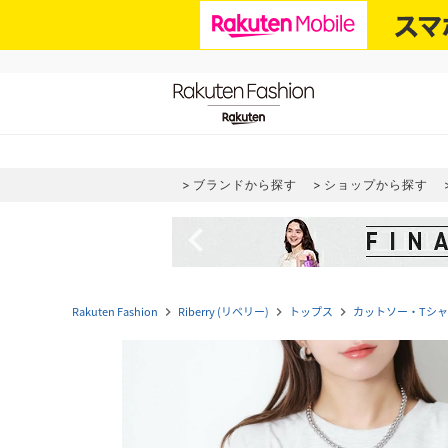
ブランドから探す
ショップから探す
navigate_before
Rakuten Fashion
Riberry (リベリー)
トップス
カットソー・Tシ
navigate_next
navigate_next
navigate_next