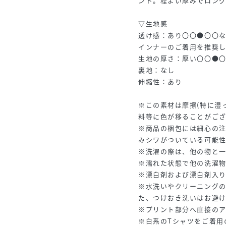
ント。程よい厚みでロング
▽生地感
透け感：あり〇〇●〇〇な
インナーのご着用を推奨し
生地の厚さ：厚い〇〇●
裏地：なし
伸縮性：あり
※この素材は摩擦(特に湿
料等に色が移ることがご
※商品の梱包には細心の
みシワがついている可能
※洗濯の際は、他の物と
※濡れた状態で他の洗濯
※漂白剤および漂白剤入
※水洗いやクリーニング
た、つけおき洗いはお避
※プリント部分へ直接の
※白系のTシャツをご着用