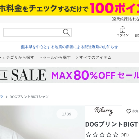
[楽天銀行]もれ
熊本県を中心とする地震の影響による配送遅延のお知らせ
カテゴリから探す
セールから探す
すべてのアイテム
ャツ
DOGプリントBIGTシャツ
navigate_next
favorite_border
お気
1
/
39
DOGプリントBIG
star_border
star_border
star_border
star_border
star_border
(
0
件
)