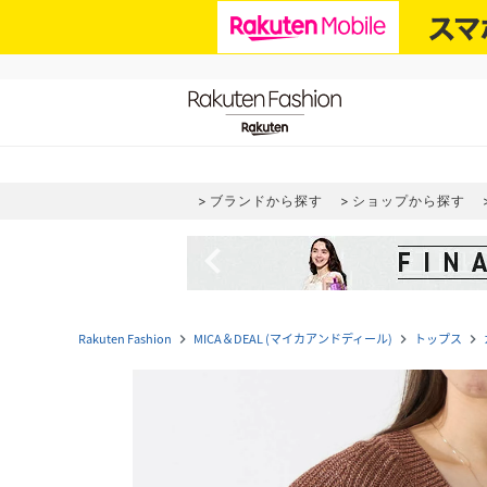
ブランドから探す
ショップから探す
navigate_before
Rakuten Fashion
MICA＆DEAL (マイカアンドディール)
トップス
navigate_next
navigate_next
navigate_next