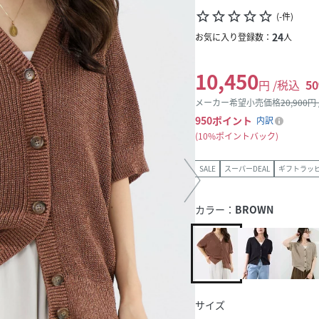
star_border
star_border
star_border
star_border
star_border
(
-
件
)
24
お気に入り登録数：
人
10,450
円 /税込
50
メーカー希望小売価格
20,900
円
950
ポイント
内訳
10%ポイントバック
SALE
スーパーDEAL
ギフトラッ
カラー：
BROWN
サイズ