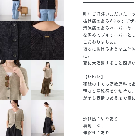
昨年ご好評いただいたニ
抜け感のあるVネックデザ
清涼感のあるペーパーヤ
を閉めてプルオーバーと
こだわりました。
後ろに抜けるような立体
に。
夏に大活躍すること間違い
【fabric】
和紙の中でも高級原料であ
軽さと清涼感を併せ持ち
がまし表情のある糸で夏
--------------------------
透け感：ややあり
裏地：なし
伸縮性：あり