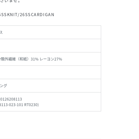
ださいませ。
6SSKNIT/26SSCARDIGAN
ス
 分類外繊維（和紙）31% レーヨン27%
ング
_0126208113
8113-023-101 RT0230
)