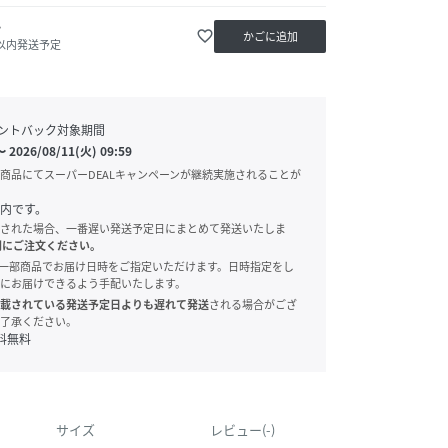
か
favorite_border
かごに追加
日以内発送予定
ントバック対象期間
〜
2026/08/11(火) 09:59
商品にてスーパーDEALキャンペーンが継続実施されることが
内です。
された場合、一番遅い発送予定日にまとめて発送いたしま
別にご注文ください。
onでは、一部商品でお届け日時をご指定いただけます。日時指定をし
にお届けできるよう手配いたします。
載されている発送予定日よりも遅れて発送
される場合がござ
了承ください。
料無料
サイズ
レビュー(-)