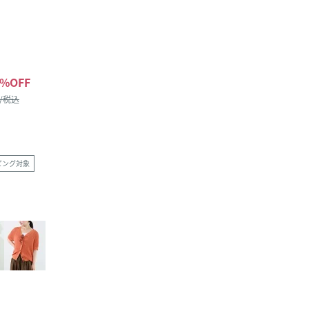
%OFF
 /税込
ピング対象