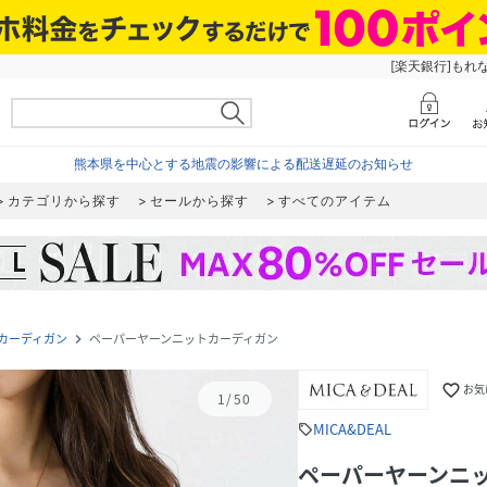
[楽天銀行]もれ
熊本県を中心とする地震の影響による配送遅延のお知らせ
カテゴリから探す
セールから探す
すべてのアイテム
カーディガン
ペーパーヤーンニットカーディガン
navigate_next
favorite_border
お気
1
/
50
MICA&DEAL
sell
ペーパーヤーンニ