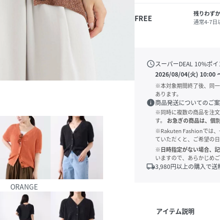
残りわず
FREE
通常4-7
schedule
スーパーDEAL
10
%ポイ
2026/08/04(火) 10:00
※本対象期間終了後、同一
あります。
info
商品発送についてのご案
※同時に複数の商品を注文
す。
お急ぎの商品は、個
※Rakuten Fashi
ていただくと、ご希望の日
※日時指定がない場合、記
いますので、あらかじめご
local_shipping
3,980
円以上の購入で送
ORANGE
アイテム説明