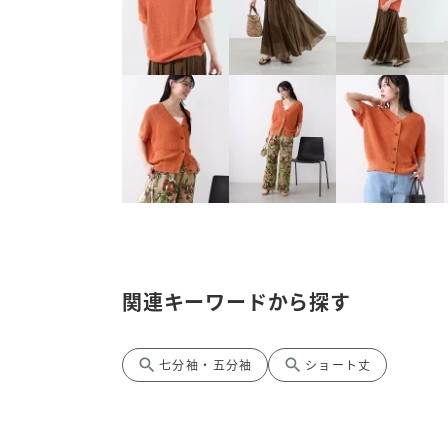
関連キーワードから探す
search
search
七分袖・五分袖
ショート丈