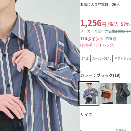
26
お気に入り登録数：
人
1,256
円 /税込
57
%
メーカー希望小売価格
2,990
円 
114
ポイント
内訳
10%ポイントバック
SALE
スーパーDEAL
ギフトラッ
カラー：
ブラック(19)
サイズ
在庫なし