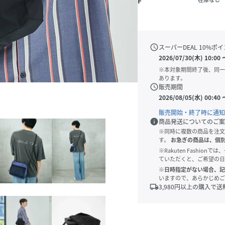
F
schedule
スーパーDEAL
10
%ポイ
2026/07/30(木) 10:00
※本対象期間終了後、同一
あります。
schedule
販売期間
2026/08/05(水) 00:40
販売開始・終了時に通知
info
商品発送についてのご案
※同時に複数の商品を注文
す。
お急ぎの商品は、個
※Rakuten Fashi
ていただくと、ご希望の日
※日時指定がない場合、記
いますので、あらかじめご
local_shipping
3,980
円以上の購入で送