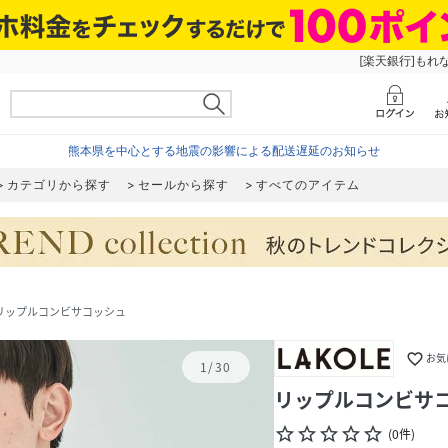
[楽天銀行]もれ
熊本県を中心とする地震の影響による配送遅延のお知らせ
カテゴリから探す
セールから探す
すべてのアイテム
リップルコンビサコッシュ
favorite_border
お気
1
/
30
リップルコンビサ
star_border
star_border
star_border
star_border
star_border
(
0
件
)