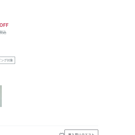
OFF
/税込
ピング対象
favorite_border
再入荷リクエスト