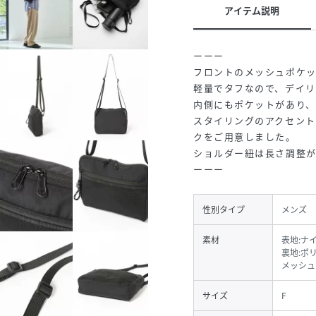
アイテム説明
ーーー
フロントのメッシュポケ
軽量でタフなので、デイリ
内側にもポケットがあり
スタイリングのアクセン
クをご用意しました。
ショルダー紐は長さ調整
ーーー
性別タイプ
メンズ
素材
表地:ナイ
裏地:ポ
メッシュ
サイズ
F