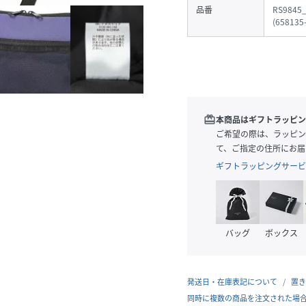
品番
RS9845
(
658135
redeem
本商品はギフトラッピン
ご希望の際は、ラッピン
て、ご指定の住所にお届
ギフトラッピングサービ
バッグ
ボックス
発送日・在庫表記について
置き
同時に複数の商品を注文された場