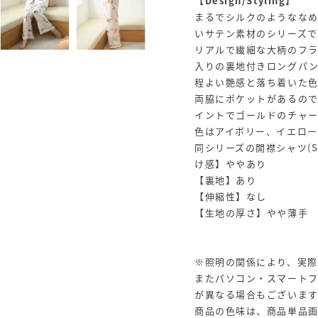
【Design/Styling】
まるでシルクのようななめ
いサテン素材のシリーズで
リアルで繊細な大柄のフ
入りの裏地付きロングパ
程よい艶感と落ち着いた
両脇にポケットがあるの
イントでゴールドのチャ
色はアイボリー、イエロー
同シリーズの開襟シャツ(S
け感】ややあり
【裏地】あり
【伸縮性】なし
【生地の厚さ】やや薄手
※照明の関係により、実際
またパソコン・スマート
が異なる場合もございま
商品の色味は、商品単品