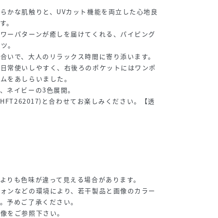
らかな肌触りと、UVカット機能を両立した心地良
す。
ラワーパターンが癒しを届けてくれる、パイピング
ンツ。
色合いで、大人のリラックス時間に寄り添います。
で日常使いしやすく、右後ろのポケットにはワンポ
ームをあしらいました。
、ネイビーの3色展開。
HFT262017)と合わせてお楽しみください。【透
よりも色味が違って見える場合があります。
フォンなどの環境により、若干製品と画像のカラー
す。予めご了承ください。
画像をご参照下さい。