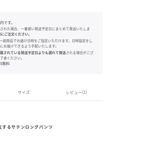
内です。
された場合、一番遅い発送予定日にまとめて発送いたしま
別にご注文ください。
onでは、一部商品でお届け日時をご指定いただけます。日時指定をし
にお届けできるよう手配いたします。
載されている発送予定日よりも遅れて発送
される場合がござ
了承ください。
料無料
サイズ
レビュー(1)
立するサテンロングパンツ