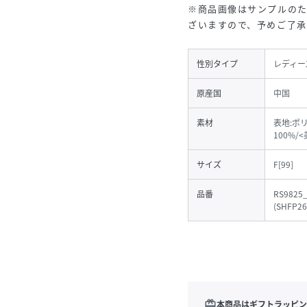
※商品画像はサンプルの
ざいますので、予めご了
性別タイプ
レディー
原産国
中国
素材
表地:ポ
100%
サイズ
F[99]
品番
RS9825
(
SHFP26
redeem
本商品はギフトラッピン