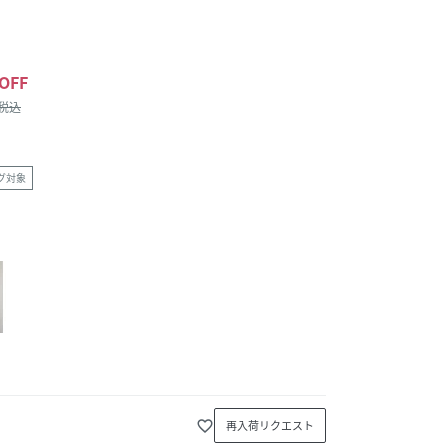
OFF
/税込
グ対象
favorite_border
再入荷リクエスト