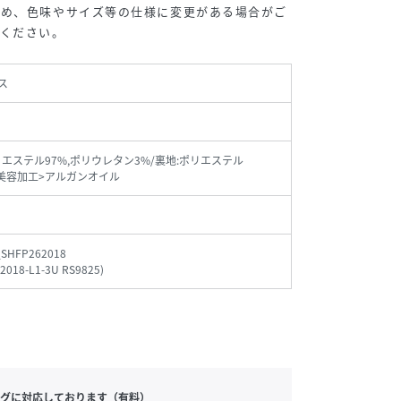
ため、色味やサイズ等の仕様に変更がある場合がご
承ください。
ス
リエステル97%,ポリウレタン3%/裏地:ポリエステル
/<美容加工>アルガンオイル
_SHFP262018
2018-L1-3U RS9825
)
グに対応しております（有料）