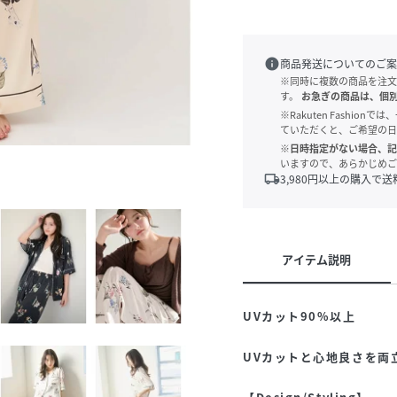
info
商品発送についてのご案
※同時に複数の商品を注文
す。
お急ぎの商品は、個
※Rakuten Fashi
ていただくと、ご希望の日
※日時指定がない場合、記
いますので、あらかじめご
local_shipping
3,980
円以上の購入で送
アイテム説明
UVカット90%以上
UVカットと心地良さを両