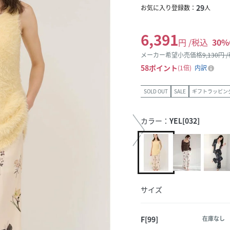
29
お気に入り登録数：
人
6,391
円 /税込
30
%
メーカー希望小売価格
9,130
円 
58
ポイント
1倍
内訳
SOLD OUT
SALE
ギフトラッピン
カラー：
YEL[032]
サイズ
F[99]
在庫なし