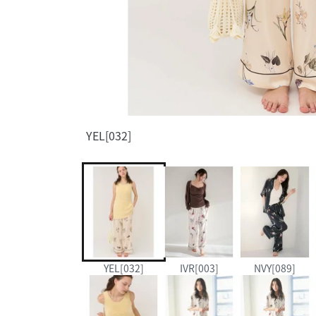
YEL[032]
YEL[032]
IVR[003]
NVY[089]