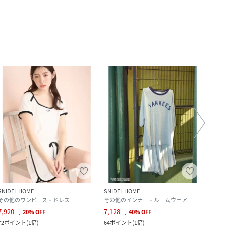
SNIDEL HOME
SNIDEL HOME
SNID
その他のワンピース・ドレス
その他のインナー・ルームウェア
シャ
7,920
7,128
6,006
円
20
%
OFF
円
40
%
OFF
72
ポイント
(
1倍
)
64
ポイント
(
1倍
)
54
ポ