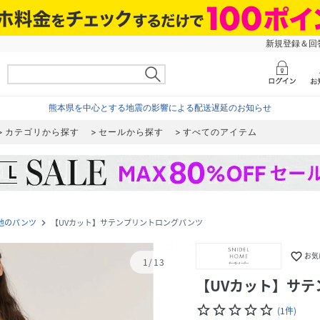
新規登録＆回答
熊本県を中心とする地震の影響による配送遅延のお知らせ
カテゴリから探す
セールから探す
すべてのアイテム
他のパンツ
【UVカット】サテンプリントロングパンツ
navigate_next
favorite_border
お気
1
/
13
【UVカット】サ
star_border
star_border
star_border
star_border
star_border
(
1
件
)