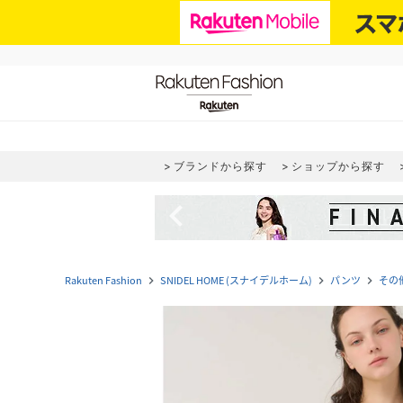
ブランドから探す
ショップから探す
navigate_before
Rakuten Fashion
SNIDEL HOME (スナイデルホーム)
パンツ
その
navigate_next
navigate_next
navigate_next