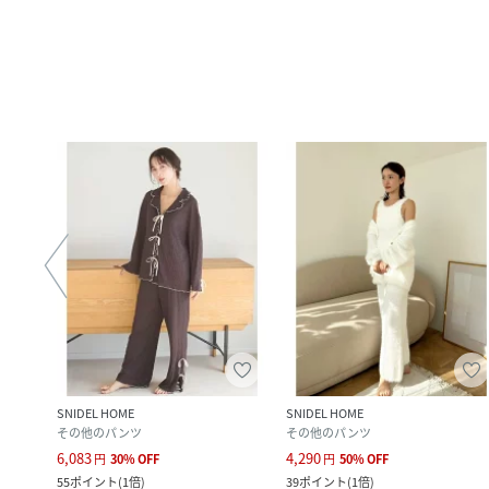
SNIDEL HOME
SNIDEL HOME
ア
その他のパンツ
その他のパンツ
6,083
4,290
円
30
%
OFF
円
50
%
OFF
55
ポイント
(
1倍
)
39
ポイント
(
1倍
)