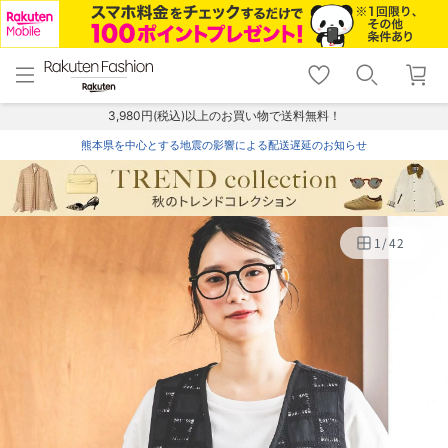
menu
home
search
favorite_border
shopping_cart
lock_outline
メニュー
トップ
検索
お気に入り
カート
ログイン
3,980円(税込)以上のお買い物で送料無料！
熊本県を中心とする地震の影響による配送遅延のお知らせ
1
/
42