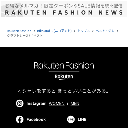
Rakuten Fashion
niko and ... (ニコアンド)
トップス
ベスト・ジレ
navigate_next
navigate_next
navigate_next
navigate_next
クラフトレースZIPベスト
Instagram
WOMEN
/
MEN
Facebook
LINE