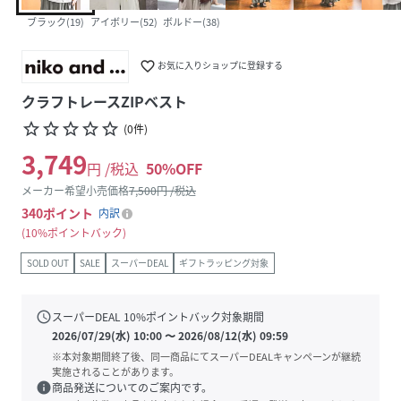
ブラック(19)
アイボリー(52)
ボルドー(38)
favorite_border
お気に入りショップに登録する
クラフトレースZIPベスト
star_border
star_border
star_border
star_border
star_border
(
0
件
)
3,749
円 /税込
50
%OFF
メーカー希望小売価格
7,500
円 /税込
340
ポイント
内訳
10%ポイントバック
SOLD OUT
SALE
スーパーDEAL
ギフトラッピング対象
schedule
スーパーDEAL
10
%ポイントバック対象期間
2026/07/29(水) 10:00
〜
2026/08/12(水) 09:59
※本対象期間終了後、同一商品にてスーパーDEALキャンペーンが継続
実施されることがあります。
info
商品発送についてのご案内です。