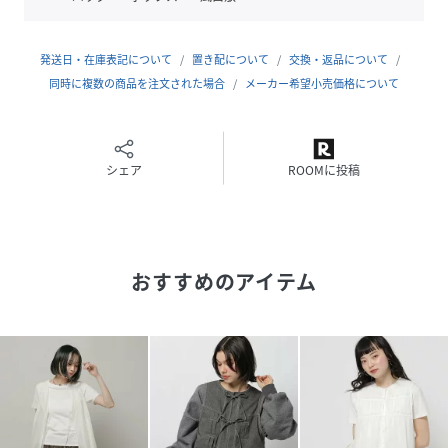
ビビットな色の小物を差すと、さらに今年らしい印象に仕上
がります。
発送日・在庫表記について
置き配について
交換・返品について
ーーー
同時に複数の商品を注文された場合
メーカー希望小売価格について
ベスト レイヤード レース
ーーー
シェア
ROOMに投稿
性別タイプ
レディース
原産国
CHINA
素材
織地:綿55% ポリエステル45%
おすすめのアイテム
刺繍部分:綿100%
刺繍糸:ポリエステル100%
パイピング:ポリエステル80% 綿20%
サイズ
M、L
クリーニング
手洗い可