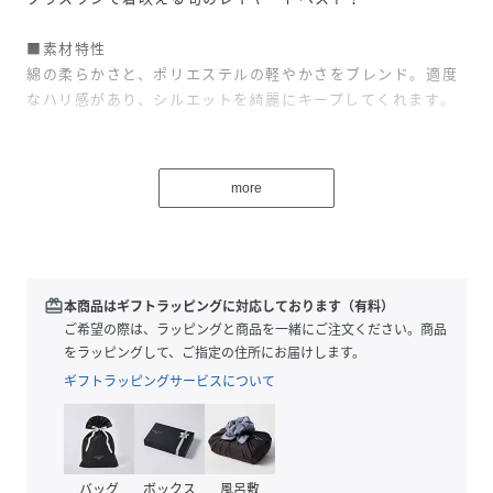
■素材特性
綿の柔らかさと、ポリエステルの軽やかさをブレンド。適度
なハリ感があり、シルエットを綺麗にキープしてくれます。
■デザイン
ヴィンテージライクなクラフトレースが目を惹く、ジップア
more
ップベスト。
繊細な刺繍と幾何学的なチェック模様を組み合わせたデザイ
ンは、コーディネートにプラスするだけで一気にこなれ感を
演出してくれます。
レース特有の可愛らしさはありつつも、フロントジップにす
redeem
本商品はギフトラッピングに対応しております（有料）
ることでスポーティーな要素をプラス。
ご希望の際は、ラッピングと商品を一緒にご注文ください。商品
ポケットも付いているため、実用性とデザイン性を兼ね備え
をラッピングして、ご指定の住所にお届けします。
た1着です。
ギフトラッピングサービスについて
■おすすめスタイリング
Tシャツ合わせはベストの素材感が際立つ王道スタイル！透
け感を活かしてインナーの色で遊ぶのも◎
バッグ
ボックス
風呂敷