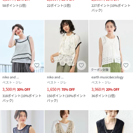
58
ポイント
(
1倍
)
22
ポイント
(
1倍
)
227
ポイント
(
10%ポイント
バック
)
クーポン対象
niko and ...
niko and ...
earth music&ecology
ベスト・ジレ
ベスト・ジレ
ベスト・ジレ
3,500
1,650
3,960
円
30
%
OFF
円
70
%
OFF
円
20
%
OFF
318
ポイント
(
10%ポイント
150
ポイント
(
10%ポイント
36
ポイント
(
1倍
)
バック
)
バック
)