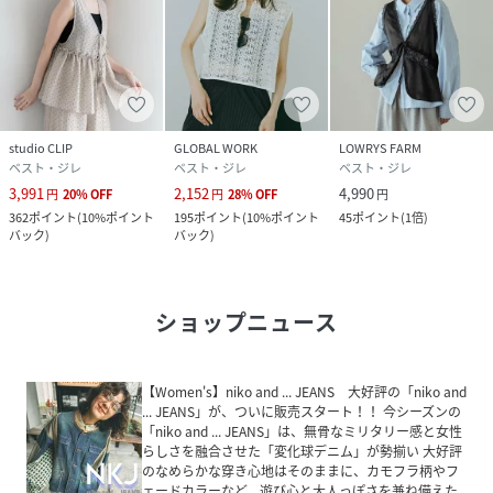
studio CLIP
GLOBAL WORK
LOWRYS FARM
ベスト・ジレ
ベスト・ジレ
ベスト・ジレ
3,991
2,152
4,990
円
20
%
OFF
円
28
%
OFF
円
362
ポイント
(
10%ポイント
195
ポイント
(
10%ポイント
45
ポイント
(
1倍
)
バック
)
バック
)
ショップニュース
【Women's】niko and ... JEANS 大好評の「niko and
... JEANS」が、ついに販売スタート！！ 今シーズンの
「niko and ... JEANS」は、無骨なミリタリー感と女性
らしさを融合させた「変化球デニム」が勢揃い 大好評
のなめらかな穿き心地はそのままに、カモフラ柄やフ
ェードカラーなど、遊び心と大人っぽさを兼ね備えた