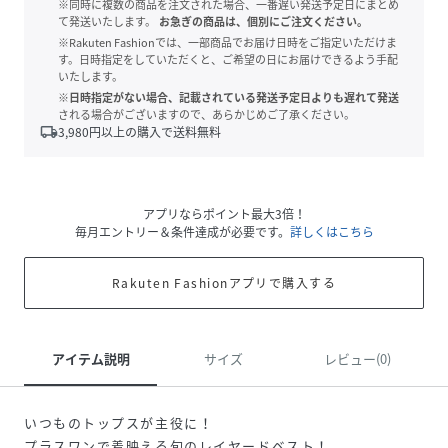
※同時に複数の商品を注文された場合、一番遅い発送予定日にまとめ
て発送いたします。
お急ぎの商品は、個別にご注文ください。
※Rakuten Fashionでは、一部商品でお届け日時をご指定いただけま
す。日時指定をしていただくと、ご希望の日にお届けできるよう手配
いたします。
※日時指定がない場合、記載されている発送予定日よりも遅れて発送
される場合がございますので、あらかじめご了承ください。
local_shipping
3,980
円以上の購入で送料無料
アプリならポイント最大3倍！
毎月エントリー＆条件達成が必要です。
詳しくはこちら
Rakuten Fashionアプリで購入する
アイテム説明
サイズ
レビュー(0)
いつものトップスが主役に！
プラスワンで着映える旬のレイヤードベスト！