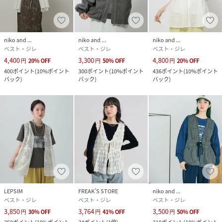
品番
RS9465_631250
(
631250-52-03 RS9465
)
niko and ...
niko and ...
niko and ...
ベスト・ジレ
ベスト・ジレ
ベスト・ジレ
4,400
3,300
4,800
円
20
%
OFF
円
50
%
OFF
円
20
%
OFF
400
ポイント
(
10%ポイント
300
ポイント
(
10%ポイント
436
ポイント
(
10%ポイント
バック
)
バック
)
バック
)
LEPSIM
FREAK’S STORE
niko and ...
ベスト・ジレ
ベスト・ジレ
ベスト・ジレ
3,850
3,764
3,500
円
30
%
OFF
円
41
%
OFF
円
50
%
OFF