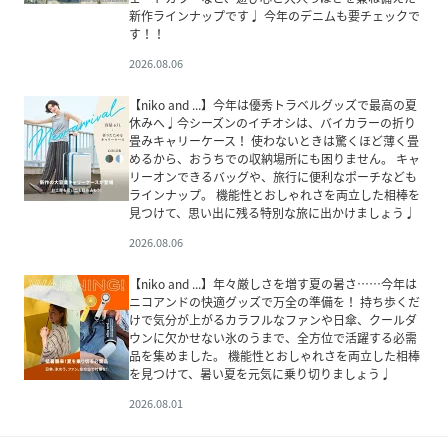
新作ラインナップです♩ 今年のデニムも要チェックで
す！！
2026.08.06
【niko and ...】今年は優秀トラベルグッズで最高の夏
休みへ♩今シーズンのイチオシは、バイカラーの折り
畳みキャリーケース！ 使わないときは驚くほど薄く畳
めるから、おうちでの収納場所にも困りません。 キャ
リーオンできるバッグや、旅行に便利なポーチなども
ラインナップ。 機能性とおしゃれさを両立した相棒を
見つけて、思い出に残る特別な旅に出かけましょう♩
2026.08.06
【niko and ...】年々厳しさを増す夏の暑さ……今年は
ニコアンドの快適グッズで万全の準備を！ 持ち歩くだ
けで気分が上がるカラフルなファンや日傘、クールダ
ウンに欠かせない氷のうまで、全方位で活躍する必需
品を集めました。 機能性とおしゃれさを両立した相棒
を見つけて、暑い夏を元気に乗り切りましょう♩
2026.08.01