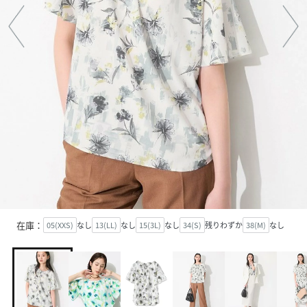
在庫：
05(XXS)
なし
13(LL)
なし
15(3L)
なし
34(S)
残りわずか
38(M)
なし