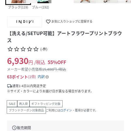
ブラック(119)
ブルー(192)
favorite_border
お気に入りショップに登録する
【洗える/SETUP可能】アートフラワープリントブラウ
ス
star_border
star_border
star_border
star_border
star_border
(
-
件
)
6,930
円 /税込
55
%OFF
メーカー希望小売価格
15,400
円 /税込
63
ポイント
1倍
内訳
local_shipping
通常1-4日以内発送予定
※サイズ・カラーによりお届け日が異なる場合があります。
SALE
再入荷
ギフトラッピング対象
ブランドクーポン対象商品
ご利用には
ログイン
・獲得が必要です。
schedule
販売期間