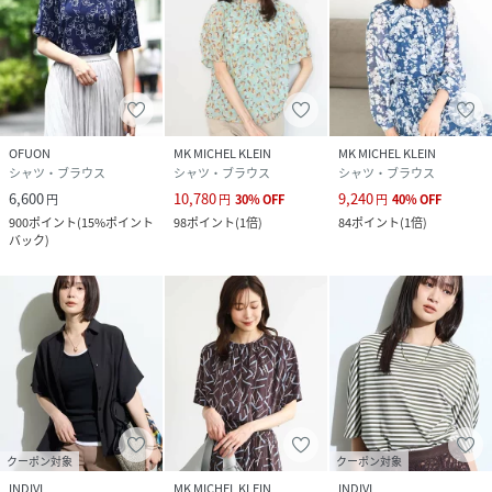
OFUON
MK MICHEL KLEIN
MK MICHEL KLEIN
シャツ・ブラウス
シャツ・ブラウス
シャツ・ブラウス
6,600
10,780
9,240
円
円
30
%
OFF
円
40
%
OFF
900
ポイント
(
15%ポイント
98
ポイント
(
1倍
)
84
ポイント
(
1倍
)
バック
)
クーポン対象
クーポン対象
INDIVI
MK MICHEL KLEIN
INDIVI