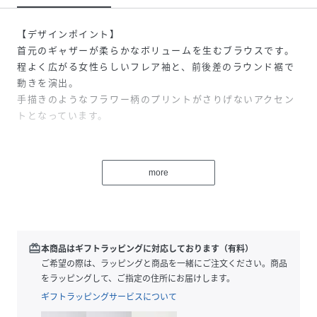
【デザインポイント】
首元のギャザーが柔らかなボリュームを生むブラウスです。
程よく広がる女性らしいフレア袖と、前後差のラウンド裾で
動きを演出。
手描きのようなフラワー柄のプリントがさりげないアクセン
トとなっています。
【スタイリングポイント】
一枚でコーデの主役になるプリントブラウスです。
more
華やかなアイテムなので、ボトムはシンプルなワイドパンツ
やタイトスカートでバランスをとり、前だけインしてメリハ
リを出す着こなしがおすすめ。
ジャケットやカーディガンを重ねれば、上品なきれいめスタ
イルにもなります。
redeem
本商品はギフトラッピングに対応しております（有料）
同素材のスカート（127‐75504）とのセットアップスタイ
ご希望の際は、ラッピングと商品を一緒にご注文ください。商品
リングもおすすめです。
をラッピングして、ご指定の住所にお届けします。
ギフトラッピングサービスについて
【SETUPアイテム】