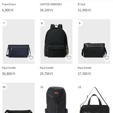
Francfranc
UNITED ARROWS
B'2nd
6,900
34,100
31,900
円
円
円
7
8
9
Paul Smith
Paul Smith
Paul Smith
30,800
29,700
27,500
円
円
円
10
11
12