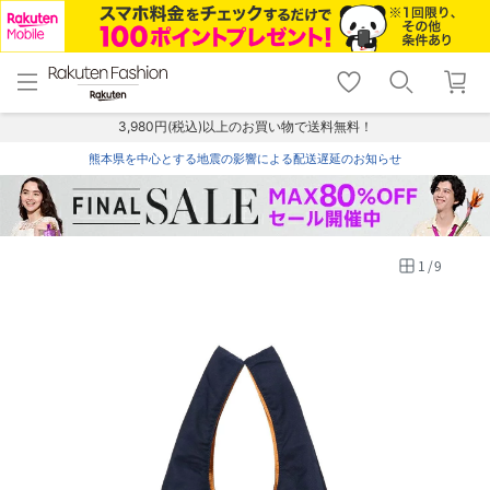
menu
home
search
favorite_border
shopping_cart
lock_outline
メニュー
トップ
検索
お気に入り
カート
ログイン
3,980円(税込)以上のお買い物で送料無料！
熊本県を中心とする地震の影響による配送遅延のお知らせ
1
/
9