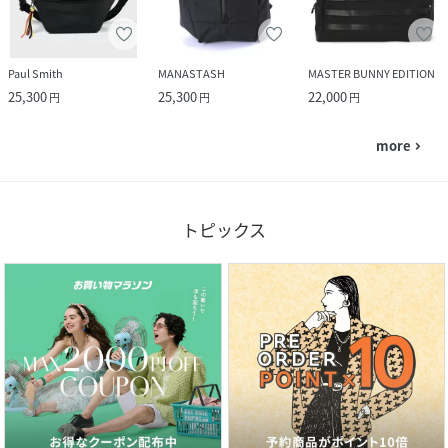
Paul Smith
MANASTASH
MASTER BUNNY EDITION
25,300
25,300
22,000
円
円
円
more
navigate_next
トピックス