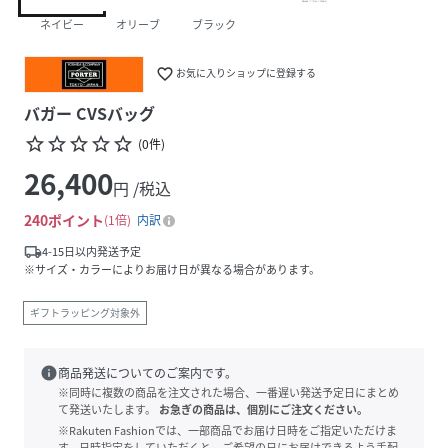
ネイビー
オリーブ
ブラック
favorite_border
お気に入りショップに登録する
バガー CVSバッグ
star_border
star_border
star_border
star_border
star_border
(
0
件
)
26,400
円 /税込
240
ポイント
1倍
内訳
local_shipping
4-15日以内発送予定
※サイズ・カラーによりお届け日が異なる場合があります。
ギフトラッピング対象外
info
商品発送についてのご案内です。
※同時に複数の商品を注文された場合、一番遅い発送予定日にまとめ
て発送いたします。
お急ぎの商品は、個別にご注文ください。
※Rakuten Fashionでは、一部商品でお届け日時をご指定いただけま
す。日時指定をしていただくと、ご希望の日にお届けできるよう手配