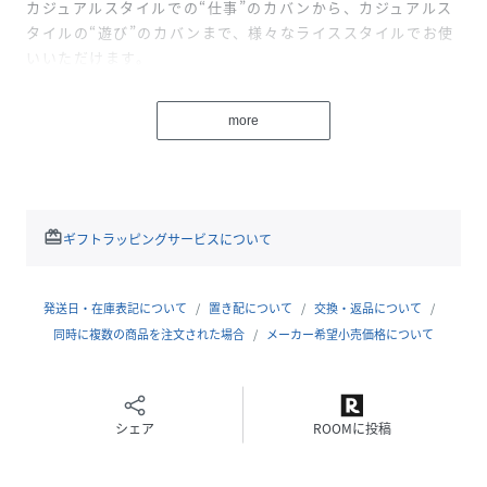
カジュアルスタイルでの“仕事”のカバンから、カジュアルス
タイルの“遊び”のカバンまで、様々なライススタイルでお使
いいただけます。
メイン素材は完全オリジナルで製作した耐久性と伸縮性に優
more
れた高密度ナイロンオックス生地です。裏面にはシレー加工
を施し、生地目が詰まることで撥水性を高めています。
簡単に折り畳んでコンパクトになるパッカブル仕様で、カバ
ンの中に収納しておくと便利です。また、着脱可能なショル
redeem
ギフトラッピングサービスについて
ダーストラップが付属し、広げた時は肩掛けや斜め掛けで、
パッカブル時は首掛けでも使用できます。
発送日・在庫表記について
置き配について
交換・返品について
カラーは、ブラック・オリーブ・ネイビーの3色展開です。
同時に複数の商品を注文された場合
メーカー希望小売価格について
CVS（コンビニエンスストア）サイズは、お出掛けの際の細
かな荷物や日用品などが入るサイズ感です。
シェア
ROOMに投稿
男性モデル身長：173cm
女性モデル身長：161cm