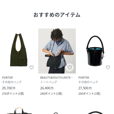
※掲載している画像とお届けする商品には、一部仕様が異な
おすすめのアイテム
る場合がございます。あらかじめご了承ください。
性別タイプ
メンズ
原産国
日本製
素材
表：ナイロンオックス（裏面：シレー加工）
裏：ナイロンタフタ
（裏面：ソフトアクリルコーティング）
サイズ
その他
PORTER
BEAUTY&YOUTH UNITED ARROWS
PORTER
その他のバッグ
トートバッグ
その他のバッグ
品番
RS8338_865
29,700
26,400
27,500
円
円
円
(
865-15216-17-99 RS8338
)
270
ポイント
(
1倍
)
240
ポイント
(
1倍
)
250
ポイント
(
1倍
)