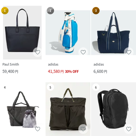
1
2
3
Paul Smith
adidas
adidas
59,400
41,580
6,600
円
円
30
%
OFF
円
4
5
6