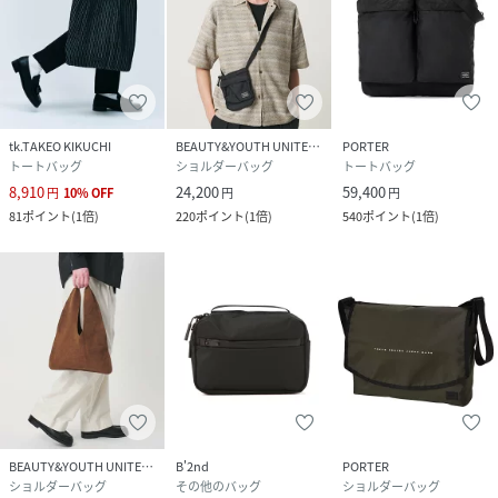
tk.TAKEO KIKUCHI
BEAUTY&YOUTH UNITED ARROWS
PORTER
トートバッグ
ショルダーバッグ
トートバッグ
8,910
24,200
59,400
円
10
%
OFF
円
円
81
ポイント
(
1倍
)
220
ポイント
(
1倍
)
540
ポイント
(
1倍
)
BEAUTY&YOUTH UNITED ARROWS
B'2nd
PORTER
ショルダーバッグ
その他のバッグ
ショルダーバッグ