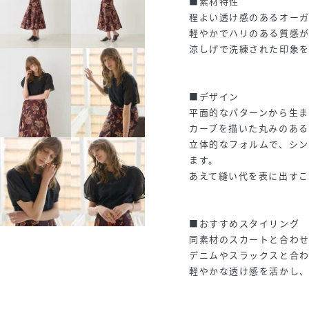
■素材特性
程よい透け感のあるオー
軽やかでハリのある質感
涼しげで洗練された印象
■デザイン
平面的なパターンから生ま
カーブを描いた丸みのある
立体的なフォルムで、シ
ます。
あえて縫い代を表に出すこ
■おすすめスタイリング
同素材のスカートと合わ
デニムやスラックスと合
軽やかな透け感を活かし