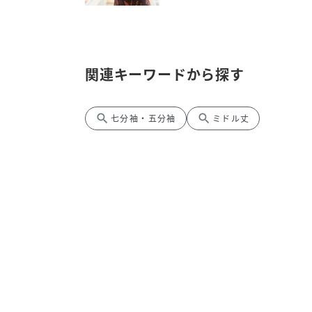
関連キーワードから探す
search
search
七分袖・五分袖
ミドル丈