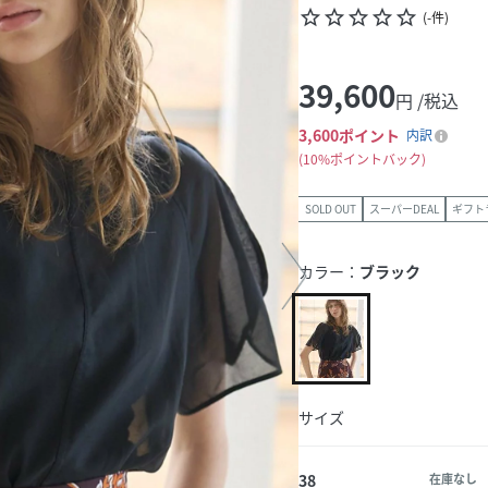
star_border
star_border
star_border
star_border
star_border
(
-
件
)
39,600
円 /税込
3,600
ポイント
内訳
10%ポイントバック
SOLD OUT
スーパーDEAL
ギフト
カラー：
ブラック
サイズ
38
在庫なし