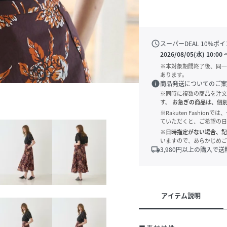
schedule
スーパーDEAL
10
%ポイ
2026/08/05(水) 10:00
※本対象期間終了後、同一
あります。
info
商品発送についてのご案
※同時に複数の商品を注文
す。
お急ぎの商品は、個
※Rakuten Fashi
ていただくと、ご希望の日
※日時指定がない場合、記
いますので、あらかじめご
local_shipping
3,980
円以上の購入で送
アイテム説明