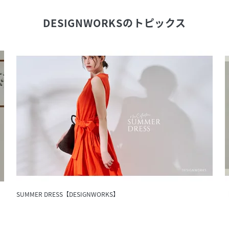
DESIGNWORKS
のトピックス
SUMMER DRESS【DESIGNWORKS】
【