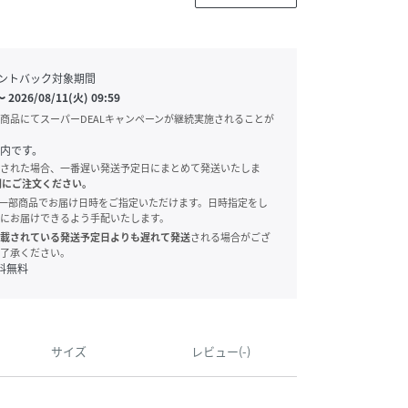
ントバック対象期間
〜
2026/08/11(火) 09:59
商品にてスーパーDEALキャンペーンが継続実施されることが
内です。
された場合、一番遅い発送予定日にまとめて発送いたしま
別にご注文ください。
onでは、一部商品でお届け日時をご指定いただけます。日時指定をし
にお届けできるよう手配いたします。
載されている発送予定日よりも遅れて発送
される場合がござ
了承ください。
料無料
サイズ
レビュー(-)