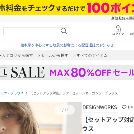
新規登録＆回答
熊本県を中心とする地震の影響による配送遅延のお知らせ
カテゴリから探す
セールから探す
すべてのアイテム
シャツ・ブラウス
【セットアップ対応】シアーコットンオーガンジーブラウス
navigate_next
favorite_border
お気
1
/
21
【セットアップ対
ウス