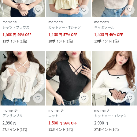
moment+
moment+
moment+
シャツ・ブラウス
カットソー・Tシャツ
キャミソール
1,500
1,100
1,500
円
49
%
OFF
円
57
%
OFF
円
49
%
OFF
13
ポイント
(
1倍
)
10
ポイント
(
1倍
)
13
ポイント
(
1倍
)
moment+
moment+
moment+
アンサンブル
ニット
カットソー・Tシャツ
2,990
1,500
2,990
円
円
56
%
OFF
円
27
ポイント
(
1倍
)
13
ポイント
(
1倍
)
27
ポイント
(
1倍
)