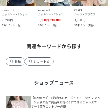
moment+
moment+
CERCA
カットソー・Tシャツ
カットソー・Tシャツ
シャツ・ブラウス
2,590
1,800
3,700
円
円
39
%
OFF
円
23
ポイント
(
1倍
)
16
ポイント
(
1倍
)
33
ポイント
(
1倍
)
関連キーワードから探す
search
search
長袖
ショート丈
ショップニュース
【moment+】予約商品限定！ポイント10倍キャンペ
ーン☆秋の新作商品をお得にGETできるチャンスで
す…！事前エントリー必須