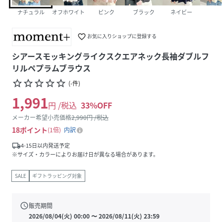
ナチュラル
オフホワイト
ピンク
ブラック
ネイビー
favorite_border
お気に入りショップに登録する
シアースモッキングライクスクエアネック長袖ダブルフ
リルペプラムブラウス
star_border
star_border
star_border
star_border
star_border
(
-
件
)
1,991
円 /税込
33
%OFF
メーカー希望小売価格
2,990
円 /税込
18
ポイント
1倍
内訳
local_shipping
4-15日以内発送予定
※サイズ・カラーによりお届け日が異なる場合があります。
SALE
ギフトラッピング対象
schedule
販売期間
2026/08/04(火) 00:00
〜
2026/08/11(火) 23:59