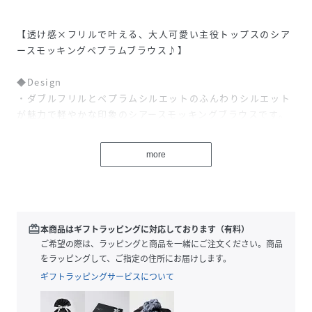
【透け感×フリルで叶える、大人可愛い主役トップスのシア
ースモッキングペプラムブラウス♪】
◆Design
・ダブルフリルとペプラムシルエットのふんわりシルエット
が魅力で軽やかな印象のシアースモッキングブラウスです。
・スクエアネックで顔周りがすっきり見え、女性らしい印象
に。デコルテラインも綺麗に見えるのが嬉しいポイント！
more
・ウエスト位置から広がるペプラムシルエットが自然にメリ
ハリをつくり、体のラインを拾いすぎずスタイルアップして
見えます◎
◆Fabric
redeem
本商品はギフトラッピングに対応しております（有料）
・シワになりにくくお手入れが簡単で、きれいなシルエット
ご希望の際は、ラッピングと商品を一緒にご注文ください。商品
を長くキープできるのが魅力です。
をラッピングして、ご指定の住所にお届けします。
・軽くてさらっとした着心地で、季節を問わず快適に着ら
ギフトラッピングサービスについて
れ、洗濯後も乾きやすいのでデイリー使いにもぴったりで
す。