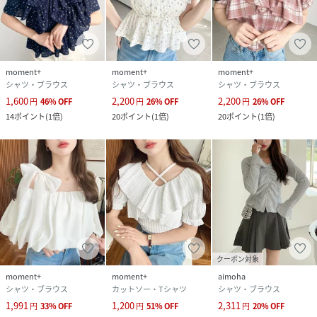
素材
本体; ポリエステル100%
サイズ
M、L
moment+
moment+
moment+
品番
RS6464_mt02480
シャツ・ブラウス
シャツ・ブラウス
シャツ・ブラウス
(
mt02480-2-1 RS6464
)
1,600
2,200
2,200
円
46
%
OFF
円
26
%
OFF
円
26
%
OFF
14
ポイント
(
1倍
)
20
ポイント
(
1倍
)
20
ポイント
(
1倍
)
クーポン対象
moment+
moment+
aimoha
シャツ・ブラウス
カットソー・Tシャツ
シャツ・ブラウス
1,991
1,200
2,311
円
33
%
OFF
円
51
%
OFF
円
20
%
OFF