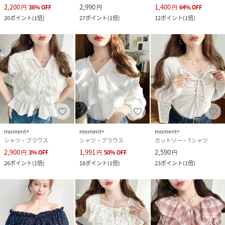
2,200
2,990
1,400
※着用、お取り扱いの際は、商品に付いている品質表示とア
円
36
%
OFF
円
円
64
%
OFF
20
ポイント
(
1倍
)
27
ポイント
(
1倍
)
12
ポイント
(
1倍
)
テンションタグを必ずご確認ください。
【moment+/モーメントプラス】その瞬間にこの１着と---
より豊かで充実したライフスタイルを目指して、手軽にトレ
ンドかつベーシックな着回せるアイテムをプチプライスで提
供していきます。
≪お買い物をよりお楽しみいただくために♪≫
☆商品のお気に入り登録
完売カラーの再入荷通知や、完売間近の通知、セールの通知
moment+
moment+
moment+
を受けることができます。
シャツ・ブラウス
シャツ・ブラウス
カットソー・Tシャツ
☆ブランドのお気に入り登録
2,900
1,991
2,590
円
3
%
OFF
円
50
%
OFF
円
新商品や再入荷など、いち早くブランドのお得な情報を受け
26
ポイント
(
1倍
)
18
ポイント
(
1倍
)
23
ポイント
(
1倍
)
取ることができます。
性別タイプ
レディース
原産国
中国