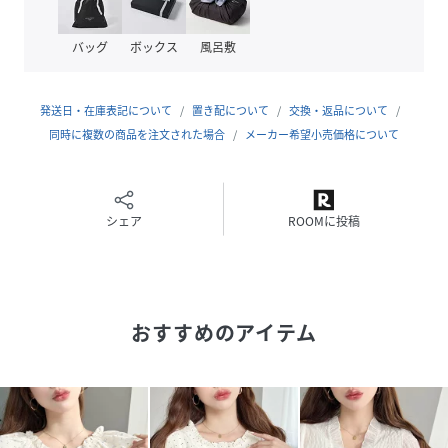
◆Styling
バッグ
ボックス
風呂敷
・デニムパンツ×スニーカー合わせでフェミニンカジュアル
に合わせて大人っぽコーデに♪
・フレアスカートやマーメイドスカートと合わせて、女性ら
発送日・在庫表記について
置き配について
交換・返品について
しい印象に。お出かけやデートにもおすすめ。
同時に複数の商品を注文された場合
メーカー希望小売価格について
・ショートパンツやミニスカートコーデで、ペプラムのふん
わりシルエットが際立ちトレンド感のある甘めスタイルに◎
◆Appeal
シェア
ROOMに投稿
・ブラウス リボン
・ブラウス 長袖
・シアー トップス 長袖
・フリル トップス
おすすめのアイテム
・ショート丈 トップス
・春服 トップス
～～～～～～～～～～～～～～～