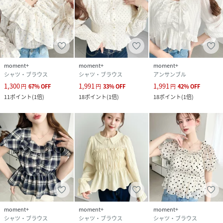
生地の厚み ふつう
生地の透け感 ややあり
生地の伸縮性 シャーリング部分のみあり
生地の光沢感 なし
～～～～～～～～～～～～～～～
moment+
moment+
moment+
シャツ・ブラウス
シャツ・ブラウス
アンサンブル
≪モデルさん着用コメント≫
1,300
1,991
1,991
円
67
%
OFF
円
33
%
OFF
円
42
%
OFF
◆身長159cm/Mサイズ着用
11
ポイント
(
1倍
)
18
ポイント
(
1倍
)
18
ポイント
(
1倍
)
とても軽くてさらっとした着心地で、長時間着てもストレス
を感じにくいブラウスです。シワになりにくいのできれいな
状態をキープしやすく、お手入れが楽なのも嬉しいポイント
◎
ふわっとしたダブルフリルが女性らしく、1枚で上品な印象
になるのできちんとコーデの時にもオススメ♪
※商品画像は着用イメージです。光や角度により、実物と色
味、透け感が異なる場合がございます。
また表示のサイズ感も実物とは若干異なる場合もございます
moment+
moment+
moment+
シャツ・ブラウス
シャツ・ブラウス
シャツ・ブラウス
ので、予めご了承ください。