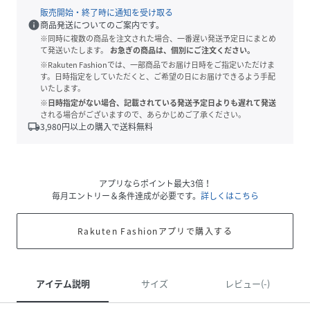
販売開始・終了時に通知を受け取る
info
商品発送についてのご案内です。
※同時に複数の商品を注文された場合、一番遅い発送予定日にまとめ
て発送いたします。
お急ぎの商品は、個別にご注文ください。
※Rakuten Fashionでは、一部商品でお届け日時をご指定いただけま
す。日時指定をしていただくと、ご希望の日にお届けできるよう手配
いたします。
※日時指定がない場合、記載されている発送予定日よりも遅れて発送
される場合がございますので、あらかじめご了承ください。
local_shipping
3,980
円以上の購入で送料無料
アプリならポイント最大3倍！
毎月エントリー＆条件達成が必要です。
詳しくはこちら
Rakuten Fashionアプリで購入する
アイテム説明
サイズ
レビュー(-)