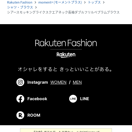
Rakuten Fashion
moment+ (モーメントプラス)
トップス
navigate_next
navigate_next
navigate_next
シャツ・ブラウス
navigate_next
シアースモッキングライクスクエアネック長袖ダブルフリルペプラムブラウス
Instagram
WOMEN
/
MEN
Facebook
LINE
ROOM