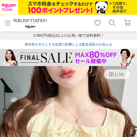
menu
home
search
favorite_border
shopping_cart
lock_outline
メニュー
トップ
検索
お気に入り
カート
ログイン
3,980円(税込)以上のお買い物で送料無料！
熊本県を中心とする地震の影響による配送遅延のお知らせ
1
/
50