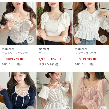
moment+
moment+
moment+
カットソー・Tシャツ
ニット
シャツ・ブラウス
1,800
1,900
1,991
円
27
%
OFF
円
36
%
OFF
円
50
%
OFF
16
ポイント
(
1倍
)
17
ポイント
(
1倍
)
18
ポイント
(
1倍
)