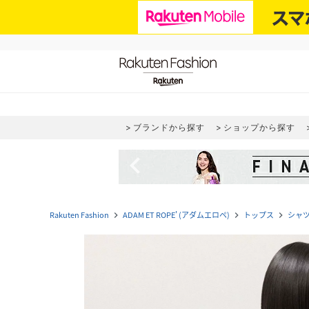
ブランドから探す
ショップから探す
navigate_before
Rakuten Fashion
ADAM ET ROPE' (アダムエロペ)
トップス
シャ
navigate_next
navigate_next
navigate_next