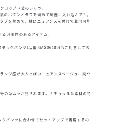
なクロップド丈のシャツ。
口裏のボタンとタブを留めて綺麗に入れ込んでも。
タブを留めて、袖にニュアンスを付けて着用可能
せる汎用性のあるアイテム。
タックパンツ(品番:GAS06180)もご用意してお
ランジ感が大人っぽいニュアンスベージュ、爽や
プ等の糸ムラが見られます。ナチュラルな素材の特
。
ックパンツに合わせてセットアップで着用するの