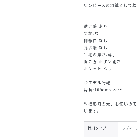
ワンピースの羽織として
---------------
透け感:あり
裏地:なし
伸縮性:なし
光沢感:なし
生地の厚さ:薄手
開き方:ボタン開き
ポケット:なし
---------------
◇モデル情報
身長:165cmsize:F
※撮影時の光、お使いの
います。
性別タイプ
レディー