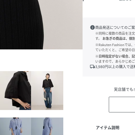
info
商品発送についてのご案
※同時に複数の商品を注文
す。
お急ぎの商品は、個
※Rakuten Fashi
ていただくと、ご希望の日
※日時指定がない場合、記
いますので、あらかじめご
local_shipping
3,980
円以上の購入で送
実店舗でも
アイテム説明