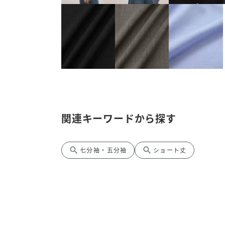
関連キーワードから探す
search
search
七分袖・五分袖
ショート丈