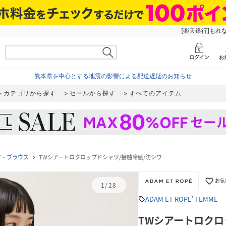
[楽天銀行]もれ
熊本県を中心とする地震の影響による配送遅延のお知らせ
カテゴリから探す
セールから探す
すべてのアイテム
ツ・ブラウス
TWシアートロクロップドシャツ/接触冷感/防シワ
navigate_next
favorite_border
お気
1
/
28
ADAM ET ROPE' FEMME
sell
TWシアートロクロ