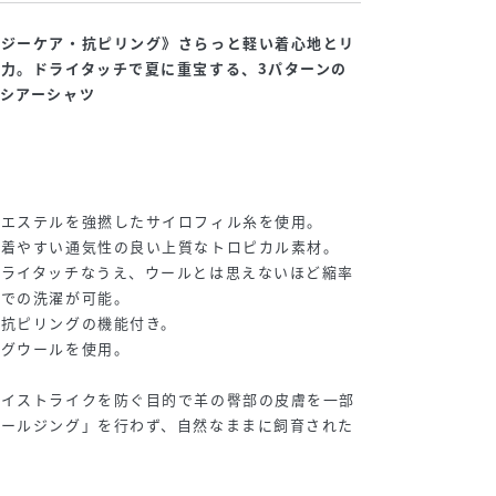
ージーケア・抗ピリング》さらっと軽い着心地とリ
力。ドライタッチで夏に重宝する、3パターンの
シアーシャツ
リエステルを強撚したサイロフィル糸を使用。
も着やすい通気性の良い上質なトロピカル素材。
ドライタッチなうえ、ウールとは思えないほど縮率
庭での洗濯が可能。
、抗ピリングの機能付き。
ングウールを使用。
ライストライクを防ぐ目的で羊の臀部の皮膚を一部
ュールジング」を行わず、自然なままに飼育された
。