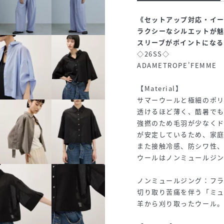
《セットアップ対応・イ
ラクシーなシルエットが魅
スリーブがポイントになる
◇26SS◇
ADAMETROPE'FEMME
【Material】
サマーウールと極細のポ
透けるほど薄く、酷暑で
強撚のため毛羽が少なく
が安定しているため、家
また接触冷感、防シワ性
ウールはノンミュールジ
ノンミュールジング：フ
切り取り苦痛を伴う「ミ
羊から刈り取ったウール