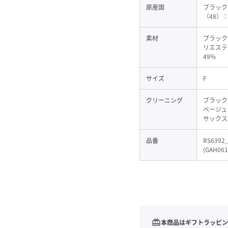
原産国
ブラック
（48）
素材
ブラック
リエステル
49%
サイズ
F
クリーニング
ブラック
ベージュ
サックス
品番
RS6392
(
GAH061
redeem
本商品はギフトラッピン