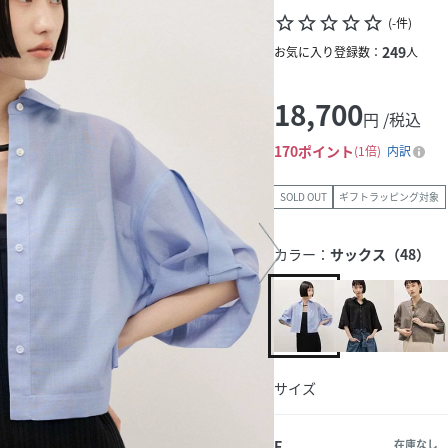
star_border
star_border
star_border
star_border
star_border
(
-
件
)
249
お気に入り登録数：
人
18,700
円 /税込
170
ポイント
1倍
内訳
SOLD OUT
ギフトラッピング対象
カラー：
サックス（48）
サイズ
F
在庫なし