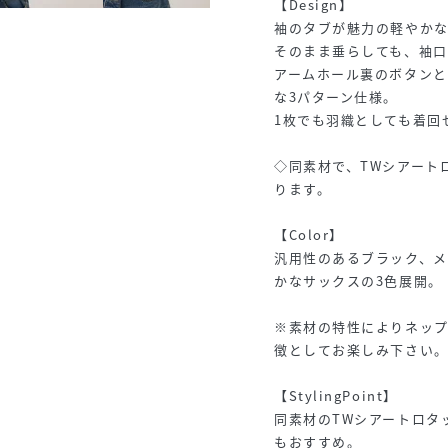
【Design】
袖のタブが魅力の軽やか
そのまま垂らしても、袖
アームホール裏のボタンと
な3パターン仕様。
1枚でも羽織としても着回
◇同素材で、TWシアートロ
ります。
【Color】
汎用性のあるブラック、メ
かなサックスの3色展開。
※素材の特性によりネッ
徴としてお楽しみ下さい
【StylingPoint】
同素材のTWシアートロタ
もおすすめ。