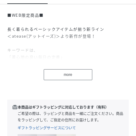
■WEB限定商品■
長く着られるベーシックアイテムが揃う新ライン
＜atease(アットイーズ)＞より新作が登場！
キーワードは、
「着心地の良い毎日の定番」
「楽に決まるワンツーコーデ」
日常に溶け込む、毎日着たくなるデイリーウェアをテーマ
more
に、気軽にファッションを楽しみたい大人のためのラインナ
ップをご提案します。
■デザイン
ふんわり丸みを帯びたカーブシルエットがポイントの一着。
redeem
本商品はギフトラッピングに対応しております（有料）
大人っぽく上品に着用いただけるよう、シルエットにこだわ
ご希望の際は、ラッピングと商品を一緒にご注文ください。商品
ってお作りしました。
をラッピングして、ご指定の住所にお届けします。
ウエストはゴム仕様でイージーなはき心地に◎
ギフトラッピングサービスについて
内ひもがついており、お好みのサイズ感に調整可能なのも嬉