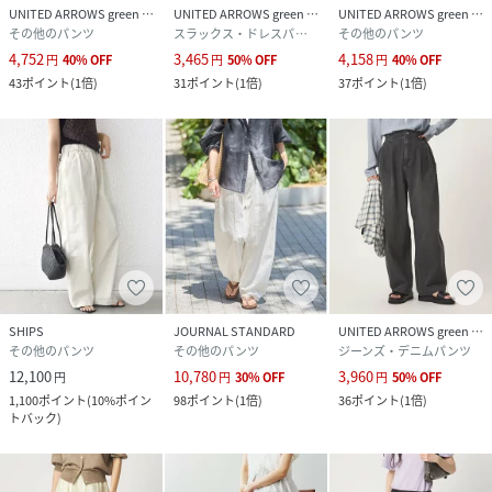
UNITED ARROWS green label relaxing
UNITED ARROWS green label relaxing
UNITED ARROWS green label relaxing
お問い合わせの際は、ユナイテッドアローズカスタマーサー
その他のパンツ
スラックス・ドレスパンツ
その他のパンツ
ビスデスクまで下記の品名/品番をお申し付けください。
4,752
3,465
4,158
円
40
%
OFF
円
50
%
OFF
円
40
%
OFF
品名：★★SCateLｶｰﾌﾞPT品番：36141000070
43
ポイント
(
1倍
)
31
ポイント
(
1倍
)
37
ポイント
(
1倍
)
身長166B78W56H80着用サイズ：M(38)
性別タイプ
レディース
原産国
中国製
素材
ポリエステル76％ 複合繊維(ポリエステル)21％
麻3％
サイズ
XS-S(SHORT-36)、S(36)、M(38)、M-L(TALL-
SHIPS
JOURNAL STANDARD
UNITED ARROWS green label relaxing
38)、L(40)
その他のパンツ
その他のパンツ
ジーンズ・デニムパンツ
12,100
10,780
3,960
円
円
30
%
OFF
円
50
%
OFF
クリーニング
洗濯機洗い可
1,100
ポイント
(
10%ポイン
98
ポイント
(
1倍
)
36
ポイント
(
1倍
)
トバック
)
品番
RS6330_36141000070
(
36141000070-23-05 RS6330
)