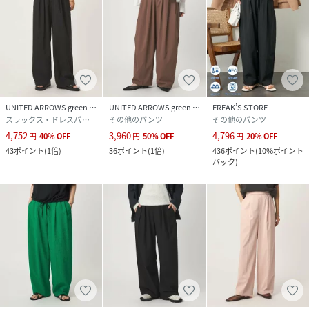
============================
裏地：なし
機能性：ストレッチ・UVカット
ケア方法：洗濯機洗い可
============================
＜atease(アットイーズ)＞
UNITED ARROWS green label relaxing
UNITED ARROWS green label relaxing
FREAK’S STORE
日常に溶け込む、毎日着たくなるデイリーウェアをテーマ
スラックス・ドレスパンツ
その他のパンツ
その他のパンツ
に、気軽にファッションを楽しみたい大人のためのラインナ
4,752
3,960
4,796
円
40
%
OFF
円
50
%
OFF
円
20
%
OFF
ップをご提案します。
43
ポイント
(
1倍
)
36
ポイント
(
1倍
)
436
ポイント
(
10%ポイント
バック
)
【注意事項】
※画像の商品はサンプルです。
※商品に「取り扱い上の注意書き」、「洗濯表示」がござい
ます場合は、使用前に必ずご確認ください。
※商品画像は、光の当たり具合やパソコンなどの閲覧環境に
より、実際の色味と異なって見える場合がございます。あら
かじめご了承ください。
※商品の色味の目安は、商品単体の画像をご参照ください。