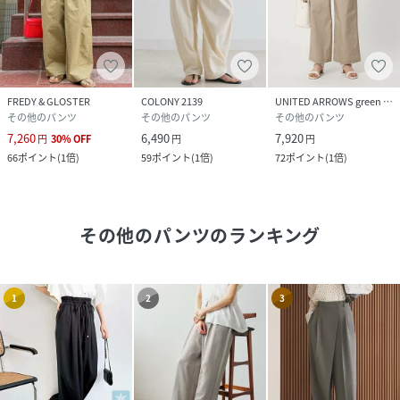
FREDY & GLOSTER
COLONY 2139
UNITED ARROWS green label relaxing
その他のパンツ
その他のパンツ
その他のパンツ
7,260
6,490
7,920
円
30
%
OFF
円
円
66
ポイント
(
1倍
)
59
ポイント
(
1倍
)
72
ポイント
(
1倍
)
その他のパンツ
のランキング
1
2
3