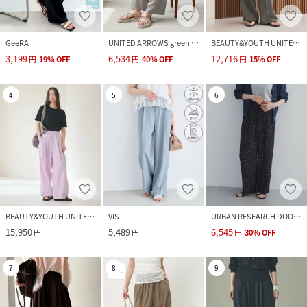
GeeRA
UNITED ARROWS green label relaxing
BEAUTY&YOUTH UNITED ARROWS
3,199
6,534
12,716
円
19
%
OFF
円
40
%
OFF
円
15
%
OFF
4
5
6
BEAUTY&YOUTH UNITED ARROWS
VIS
URBAN RESEARCH DOORS
15,950
5,489
6,545
円
円
円
30
%
OFF
7
8
9