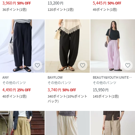
3,960
13,200
5,445
円
50
%
OFF
円
円
50
%
OFF
36
ポイント
(
1倍
)
120
ポイント
(
1倍
)
49
ポイント
(
1倍
)
ANY
BAYFLOW
BEAUTY&YOUTH UNITED ARROWS
その他のパンツ
その他のパンツ
その他のパンツ
4,490
3,740
15,950
円
25
%
OFF
円
50
%
OFF
円
40
ポイント
(
1倍
)
340
ポイント
(
10%ポイント
145
ポイント
(
1倍
)
バック
)