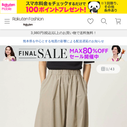
menu
home
search
favorite_border
shopping_cart
lock_outline
メニュー
トップ
検索
お気に入り
カート
ログイン
3,980円(税込)以上のお買い物で送料無料！
熊本県を中心とする地震の影響による配送遅延のお知らせ
1
/
43