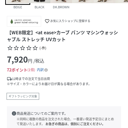
BEIGE
BLACK
DK.BROWN
favorite_border
お気に入りショップに登録する
【WEB限定】<at ease>カーブ パンツ マシンウォッシ
ャブル ストレッチ UVカット
star_border
star_border
star_border
star_border
star_border
(
-
件
)
7,920
円 /税込
72
ポイント
1倍
内訳
local_shipping
12時までの注文で当日出荷
※サイズ・カラーによりお届け日が異なる場合があります。
ギフトラッピング対象
info
商品発送についてのご案内です。
※同時に複数の商品を注文された場合、一番遅い発送予定日にまとめ
て発送いたします。
お急ぎの商品は、個別にご注文ください。