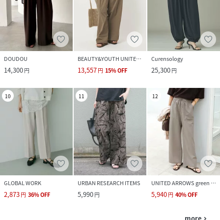
DOUDOU
BEAUTY&YOUTH UNITED ARROWS
Curensology
14,300
13,557
25,300
円
円
15
%
OFF
円
10
11
12
GLOBAL WORK
URBAN RESEARCH ITEMS
UNITED ARROWS green label relaxing
2,873
5,990
5,940
円
36
%
OFF
円
円
40
%
OFF
more
navigate_next