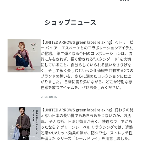
ショップニュース
【UNITED ARROWS green label relaxing】＜トゥービ
ー バイ アニエスべー＞とのコラボレーションアイテム
が登場。 第二弾となる今回のコラボレーションは、流
行に左右されず、長く愛される“スタンダード”を大切
にしていること、自分らしくいられる装いをさりげな
く、そして永く楽しむといった価値観を共有する2つの
ブランドの想いを、さらに深めたコレクションに仕上
がりました。 日常に寄り添いながら、どこか特別な存
在感を放つアイテムを、ぜひお楽しみください。
2026.08.07
【UNITED ARROWS green label relaxing】終わりの見
えない日本の長い夏でもあきらめたくないのが、お洒
落。 そんな折、日除け効果が高く、快適なウェアがあ
ったなら？ グリーンレーベル リラクシングでは、遮熱
効果やUVカット効果のほか、防シワ性、ストレッチ性
を備えた シリーズ「シールドライ」を用意しました。