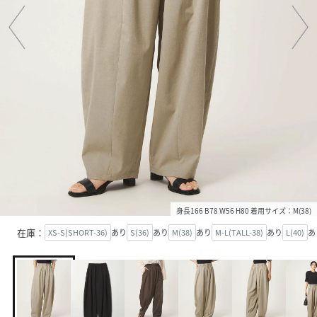
身長166 B78 W56 H80 着用サイズ：M(38)
在庫：
XS-S(SHORT-36)
あり
S(36)
あり
M(38)
あり
M-L(TALL-38)
あり
L(40)
あ