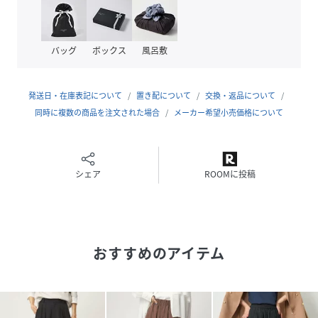
しいポイントです。
カジュアルスタイルのメインアイテムとして是非手に入れて
いただきたいアイテムです！
バッグ
ボックス
風呂敷
■素材
ナチュラルな表情のある素材感。
発送日・在庫表記について
置き配について
交換・返品について
さらりとしたタッチで軽やかに着用いただけるのも嬉しいポ
同時に複数の商品を注文された場合
メーカー希望小売価格について
イントです。
■コーディネート
コンパクトなトップスを合わせたメリハリのある着こなしが
シェア
ROOMに投稿
おすすめです。
・同素材のワイドパンツのご用意もございます。対象品番：
36141000071
おすすめのアイテム
・同素材のスラックスのご用意もございます。対象品番：
36141000072
#春服、#夏服、#オンオフ兼用、#仕事、#デイリー、#通
勤、#カジュアル