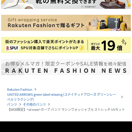
Rakuten Fashion
navigate_next
UNITED ARROWS green label relaxing (ユナイテッドアローズ グリーンレー
navigate_next
ベルリラクシング)
パンツ
その他のパンツ
navigate_next
navigate_next
【WEB限定】<at ease>カーブ パンツ マシンウォッシャブル ストレッチ UVカット