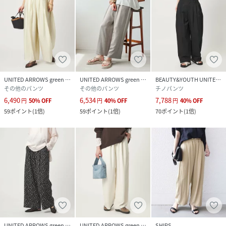
UNITED ARROWS green label relaxing
UNITED ARROWS green label relaxing
BEAUTY&YOUTH UNITED ARROWS
その他のパンツ
その他のパンツ
チノパンツ
6,490
6,534
7,788
円
50
%
OFF
円
40
%
OFF
円
40
%
OFF
59
ポイント
(
1倍
)
59
ポイント
(
1倍
)
70
ポイント
(
1倍
)
UNITED ARROWS green label relaxing
UNITED ARROWS green label relaxing
SHIPS