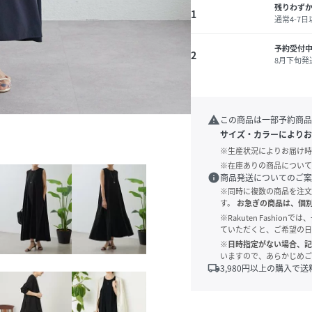
残りわず
1
通常4-7
予約受付中
2
8月下旬発
warning
この商品は一部予約商品
サイズ・カラーによりお
※生産状況によりお届け時
※在庫ありの商品について
info
商品発送についてのご案
※同時に複数の商品を注文
す。
お急ぎの商品は、個
※Rakuten Fashi
ていただくと、ご希望の日
※日時指定がない場合、記
いますので、あらかじめご
local_shipping
3,980
円以上の購入で送