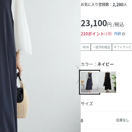
2,280
お気に入り登録数：
人
23,100
円 /税込
210
ポイント
1倍
内訳
NEW
一部予約商品
ギフトラッピ
カラー：
ネイビー
サイズ
0
在庫なし