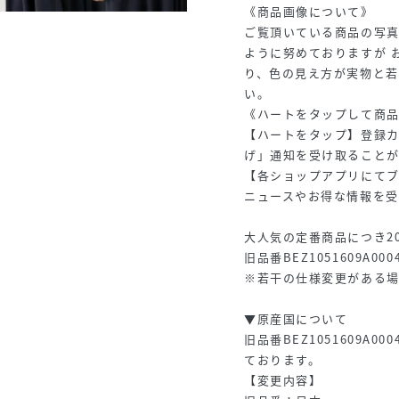
《商品画像について》
ご覧頂いている商品の写
ように努めておりますが 
り、色の見え方が実物と若
い。
《ハートをタップして商
【ハートをタップ】登録
げ」通知を受け取ること
【各ショップアプリにてブ
ニュースやお得な情報を受
大人気の定番商品につき20
旧品番BEZ1051609A00
※若干の仕様変更がある
▼原産国について
旧品番BEZ1051609A00
ております。
【変更内容】