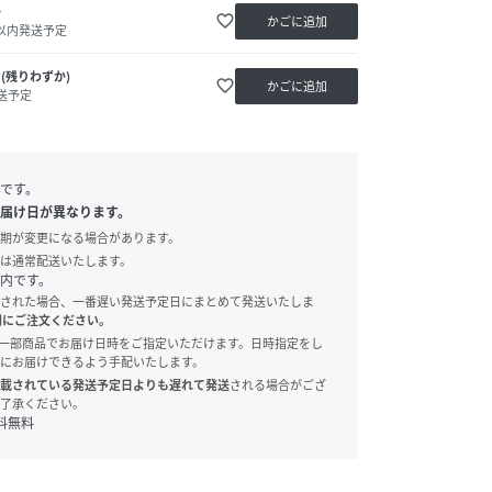
か
favorite_border
かごに追加
日以内発送予定
(残りわずか)
favorite_border
かごに追加
送予定
です。
届け日が異なります。
期が変更になる場合があります。
は通常配送いたします。
内です。
された場合、一番遅い発送予定日にまとめて発送いたしま
別にご注文ください。
onでは、一部商品でお届け日時をご指定いただけます。日時指定をし
にお届けできるよう手配いたします。
載されている発送予定日よりも遅れて発送
される場合がござ
了承ください。
料無料