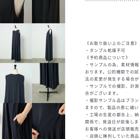
--------------------------
《お取り扱い上のご注意
・タンブル乾燥不可
《予約商品について》
・サンプルの為、素材情
おります。公的機関での
法の変更が発生する場合
・サンプルでの撮影、計
合がございます。
・撮影サンプル品はブラ
ますので、製品の表に縫い
・工場の生産の都合上、
関係で、発送日が前後し
お客様への発送が店頭販
・店頭に陳列していた商