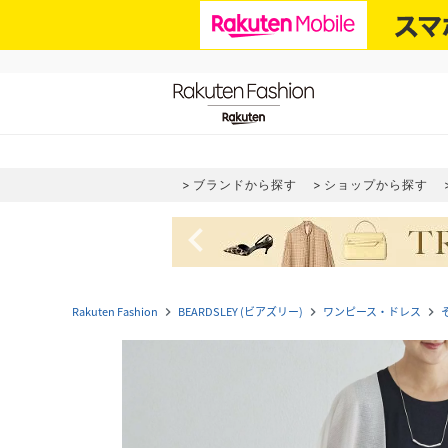
ブランドから探す
ショップから探す
navigate_before
Rakuten Fashion
BEARDSLEY (ビアズリー)
ワンピース・ドレス
navigate_next
navigate_next
navigate_next