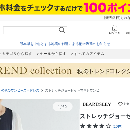
[楽天銀行]もれ
熊本県を中心とする地震の影響による配送遅延のお知らせ
カテゴリから探す
セールから探す
すべてのアイテム
その他のワンピース・ドレス
ストレッチジョーゼットマキシワンピ
navigate_next
favorite_border
お気
1
/
60
ストレッチジョー
star
star
star
star
star_border
(
10
件
)