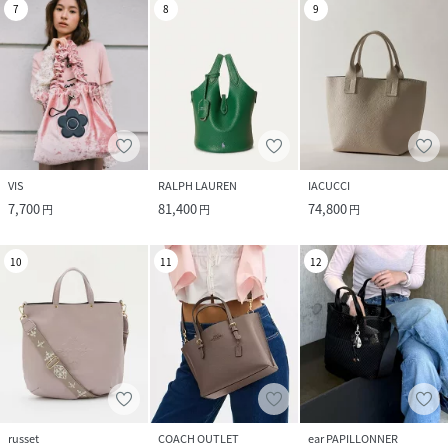
7
8
9
VIS
RALPH LAUREN
IACUCCI
7,700
81,400
74,800
円
円
円
10
11
12
russet
COACH OUTLET
ear PAPILLONNER