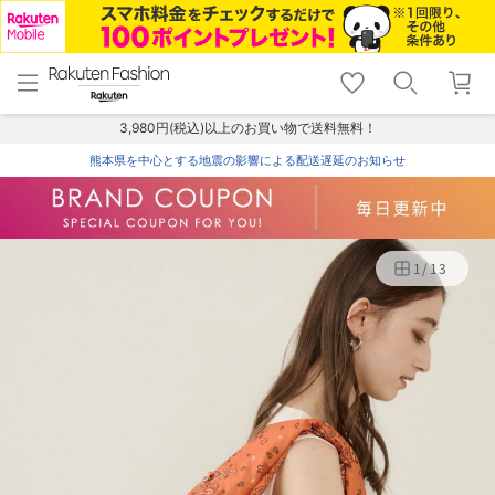
menu
home
search
favorite_border
shopping_cart
lock_outline
メニュー
トップ
検索
お気に入り
カート
ログイン
3,980円(税込)以上のお買い物で送料無料！
熊本県を中心とする地震の影響による配送遅延のお知らせ
1
/
13