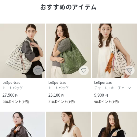
チャーム（品番：2095BandanaW/CordCharm）や、お手
おすすめのアイテム
持ちのアイテムをつけてアレンジを楽しんで。
【仕様】
メイン開閉部：巾着
内側：オープンポケット×1
こちらはレスポートサック公式ストアです。商品は全て正規
品です。
LeSportsac
LeSportsac
LeSportsac
※同じスタイルでお探しの場合は
トートバッグ
トートバッグ
チャーム・キーチェーン
【レスポ 2094】
27,500
23,100
9,900
円
円
円
プリント一覧をご覧になりたい場合は
250
ポイント
(
1倍
)
210
ポイント
(
1倍
)
90
ポイント
(
1倍
)
【レスポ LE11】
と画面上部の「検索欄」に入力し、ご確認ください。
【レスポートサック公式ショップ lesportsacアトリエ
Atelier トートバッグ ショルダー マルシェバッグ 軽