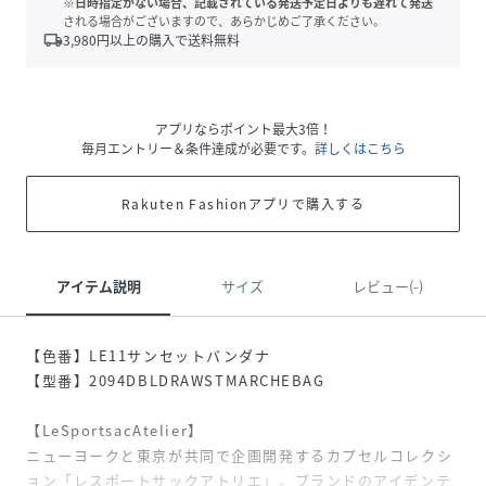
※日時指定がない場合、記載されている発送予定日よりも遅れて発送
される場合がございますので、あらかじめご了承ください。
local_shipping
3,980
円以上の購入で送料無料
アプリならポイント最大3倍！
毎月エントリー＆条件達成が必要です。
詳しくはこちら
Rakuten Fashionアプリで購入する
アイテム説明
サイズ
レビュー(-)
【色番】LE11サンセットバンダナ
【型番】2094DBLDRAWSTMARCHEBAG
【LeSportsacAtelier】
ニューヨークと東京が共同で企画開発するカプセルコレクシ
ョン「レスポートサックアトリエ」。ブランドのアイデンテ