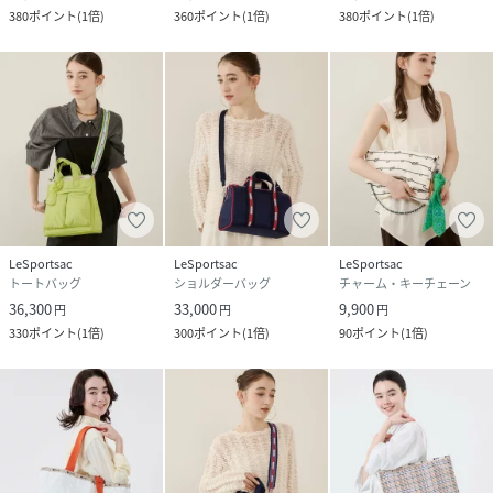
380
ポイント
(
1倍
)
360
ポイント
(
1倍
)
380
ポイント
(
1倍
)
LeSportsac
LeSportsac
LeSportsac
トートバッグ
ショルダーバッグ
チャーム・キーチェーン
36,300
33,000
9,900
円
円
円
330
ポイント
(
1倍
)
300
ポイント
(
1倍
)
90
ポイント
(
1倍
)