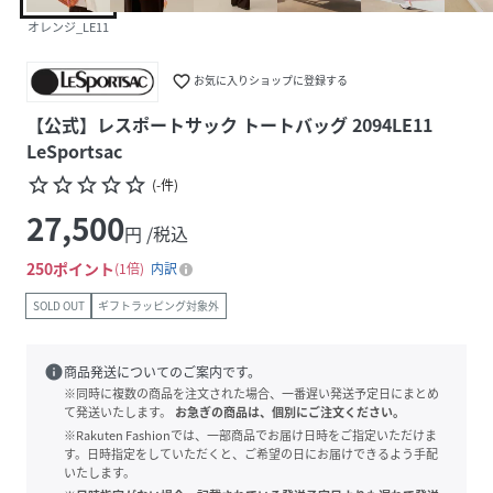
オレンジ_LE11
favorite_border
お気に入りショップに登録する
【公式】レスポートサック トートバッグ 2094LE11
LeSportsac
star_border
star_border
star_border
star_border
star_border
(
-
件
)
27,500
円 /税込
250
ポイント
1倍
内訳
SOLD OUT
ギフトラッピング対象外
info
商品発送についてのご案内です。
※同時に複数の商品を注文された場合、一番遅い発送予定日にまとめ
て発送いたします。
お急ぎの商品は、個別にご注文ください。
※Rakuten Fashionでは、一部商品でお届け日時をご指定いただけま
す。日時指定をしていただくと、ご希望の日にお届けできるよう手配
いたします。