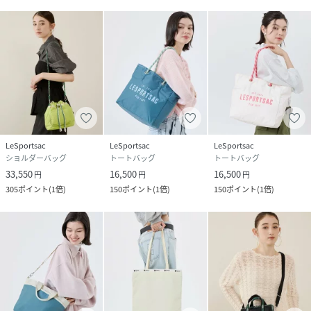
LeSportsac
LeSportsac
LeSportsac
ショルダーバッグ
トートバッグ
トートバッグ
33,550
16,500
16,500
円
円
円
305
ポイント
(
1倍
)
150
ポイント
(
1倍
)
150
ポイント
(
1倍
)