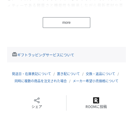
ィティーである軽量さと機能性を継承しながら最新素材や革
新的な試みを取り入れ、新しいレスポートサックを表現した
コレクションです。
more
ベーシックの中にビビッドカラーが調和し、日常のシーンに
溶け込みながらどこか非日常のクラス感を感じさせる洗練さ
れたカラーとスタイルで登場します。
夕陽に染まる情景をイメージした、バンダナ柄プリント。
ノスタルジックな雰囲気を感じさせながらも、新鮮な印象の
redeem
ギフトラッピングサービスについて
オレンジベースのデザインです。コーディネートのアクセン
トとしても楽しめます。
発送日・在庫表記について
置き配について
交換・返品について
【スタイル説明】
同時に複数の商品を注文された場合
メーカー希望小売価格について
容量たっぷりの巾着型マルシェバッグ。
マチ幅が広く、A4サイズやノートPCもすっぽり収まるゆと
りのあるサイズ感で、通勤・通学はもちろん、週末のお出か
シェア
ROOMに投稿
けやレジャーシーンにも活躍します。
持ち手には芯材を入れ、柔らかな手当たりで肩への負担を軽
減。長時間の使用でも快適にお使いいただけます。
サイドにはチャームを取り付けられる金具を備え、別売りの