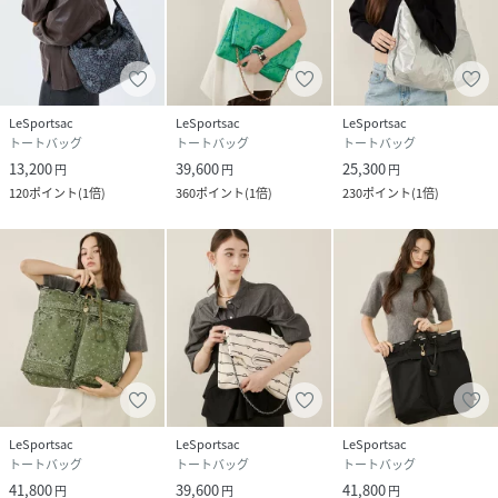
量 軽い 】
性別タイプ
ユニセックス
LeSportsac
LeSportsac
LeSportsac
素材
ポリエステル
トートバッグ
トートバッグ
トートバッグ
13,200
39,600
25,300
円
円
円
サイズ
フリー
120
ポイント
(
1倍
)
360
ポイント
(
1倍
)
230
ポイント
(
1倍
)
品番
RS4756_2094LE11
(
2094LE11-OR-F RS4756
)
LeSportsac
LeSportsac
LeSportsac
トートバッグ
トートバッグ
トートバッグ
41,800
39,600
41,800
円
円
円