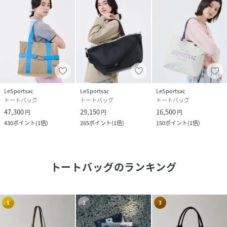
LeSportsac
LeSportsac
LeSportsac
トートバッグ
トートバッグ
トートバッグ
47,300
29,150
16,500
円
円
円
430
ポイント
(
1倍
)
265
ポイント
(
1倍
)
150
ポイント
(
1倍
)
トートバッグ
のランキング
1
2
3