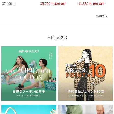
37,400
35,750
11,385
円
円
50
%
OFF
円
10
%
OFF
more
navigate_next
トピックス