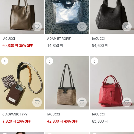
IACUCCI
ADAM ET ROPE'
IACUCCI
60,830
14,850
94,600
円
30
%
OFF
円
円
4
5
6
CIAOPANIC TYPY
IACUCCI
IACUCCI
7,920
42,900
85,800
円
10
%
OFF
円
40
%
OFF
円