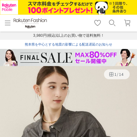
menu
home
search
favorite_border
shopping_cart
lock_outline
メニュー
トップ
検索
お気に入り
カート
ログイン
3,980円(税込)以上のお買い物で送料無料！
熊本県を中心とする地震の影響による配送遅延のお知らせ
1
/
14