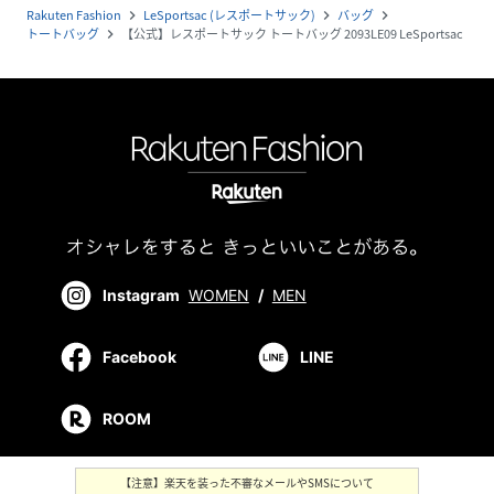
Rakuten Fashion
LeSportsac (レスポートサック)
バッグ
navigate_next
navigate_next
navigate_next
トートバッグ
【公式】レスポートサック トートバッグ 2093LE09 LeSportsac
navigate_next
Instagram
WOMEN
/
MEN
Facebook
LINE
ROOM
【注意】楽天を装った不審なメールやSMSについて