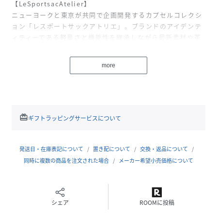
【LeSportsacAtelier】
ニューヨークと東京が共同で企画開発するカプセルコレクシ
ョン「レスポートサックアトリエ」。ブランドのアイデンテ
ィティーである軽量さと機能性を継承しながら最新素材や革
新的な試みを取り入れ、新しいレスポートサックを表現した
コレクションです。
more
ベーシックの中にビビッドカラーが調和し、日常のシーンに
溶け込みながらどこか非日常のクラス感を感じさせる洗練さ
れたカラーとスタイルで登場します。
光を受けた白い帆をイメージした、ロープモチーフのボーダ
ー柄プリント。
redeem
ギフトラッピングサービスについて
2本の華やかなドローストリングコードがアクセントとなり、
軽やかな印象をプラスします。
発送日・在庫表記について
置き配について
交換・返品について
【スタイル説明】
同時に複数の商品を注文された場合
メーカー希望小売価格について
スマートなシルエットで、シーンに合わせて使い分けができ
る3WAYバッグ。
トートバッグとして手持ちで使えるほか、取り外し可能なチ
シェア
ROOMに投稿
ェーンストラップで肩掛けやクロスボディでも使用可能。荷
物が少ないときは2つ折りにしてクラッチバッグとしてもお