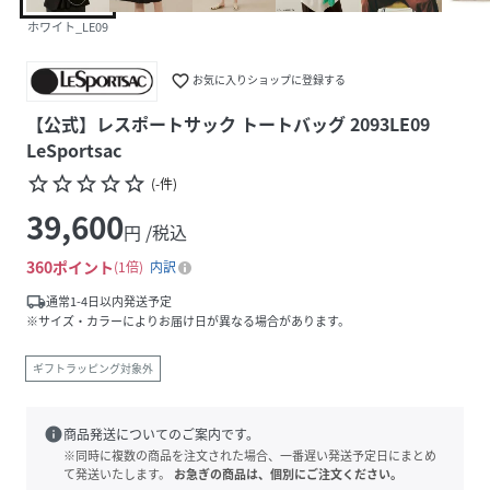
ホワイト_LE09
favorite_border
お気に入りショップに登録する
【公式】レスポートサック トートバッグ 2093LE09
LeSportsac
star_border
star_border
star_border
star_border
star_border
(
-
件
)
39,600
円 /税込
360
ポイント
1倍
内訳
local_shipping
通常1-4日以内発送予定
※サイズ・カラーによりお届け日が異なる場合があります。
ギフトラッピング対象外
info
商品発送についてのご案内です。
※同時に複数の商品を注文された場合、一番遅い発送予定日にまとめ
て発送いたします。
お急ぎの商品は、個別にご注文ください。