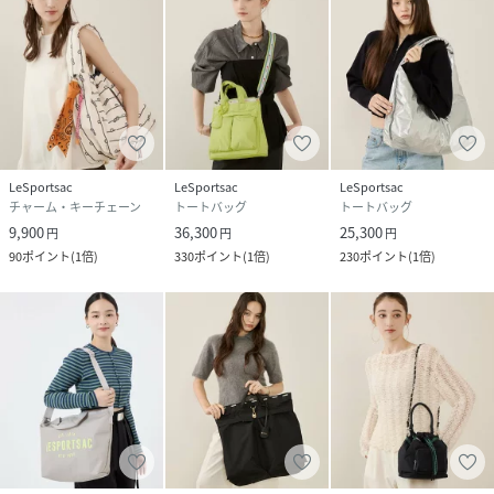
と画面上部の「検索欄」に入力し、ご確認ください。
【レスポートサック公式ショップ lesportsacトートバッ
グ ショルダーバッグ クラッチ チェーン アトリエ
Atelier 軽量 軽い 斜め掛け 肩掛け 手持ち 】
性別タイプ
ユニセックス
LeSportsac
LeSportsac
LeSportsac
チャーム・キーチェーン
トートバッグ
トートバッグ
素材
ポリエステル
9,900
36,300
25,300
円
円
円
90
ポイント
(
1倍
)
330
ポイント
(
1倍
)
230
ポイント
(
1倍
)
サイズ
フリー
品番
RS4749_2093LE09
(
2093LE09-WT-F RS4749
)