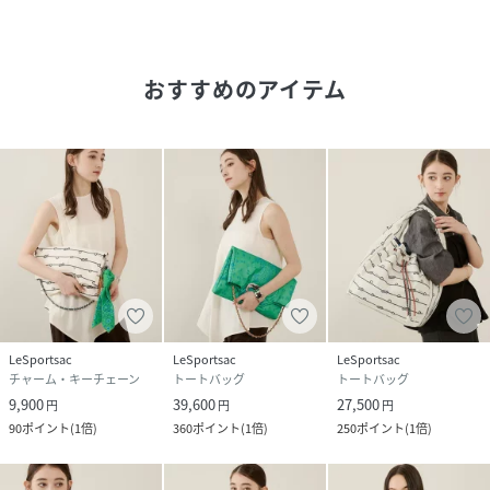
使いいただけます。手持ちスタイルではA4サイズの書類が収
まるサイズ感で、デイリーに活躍。
外側にはファスナーポケットを備え、スマートフォンやパス
おすすめのアイテム
ケースなど、すぐに取り出したい小物の収納にも便利です。
【仕様】
メイン開閉部：ファスナーなし
外側：ファスナーポケット×1
ショルダーストラップ：取り外し可
こちらはレスポートサック公式ストアです。商品は全て正規
品です。
LeSportsac
LeSportsac
LeSportsac
チャーム・キーチェーン
トートバッグ
トートバッグ
※同じスタイルでお探しの場合は
9,900
39,600
27,500
円
円
円
【レスポ 2093】
90
ポイント
(
1倍
)
360
ポイント
(
1倍
)
250
ポイント
(
1倍
)
プリント一覧をご覧になりたい場合は
【レスポ LE09】