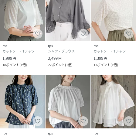
rps
rps
rps
カットソー・Tシャツ
シャツ・ブラウス
カットソー・Tシャツ
1,999
2,499
1,399
円
円
円
18
ポイント
(
1倍
)
22
ポイント
(
1倍
)
12
ポイント
(
1倍
)
rps
rps
rps