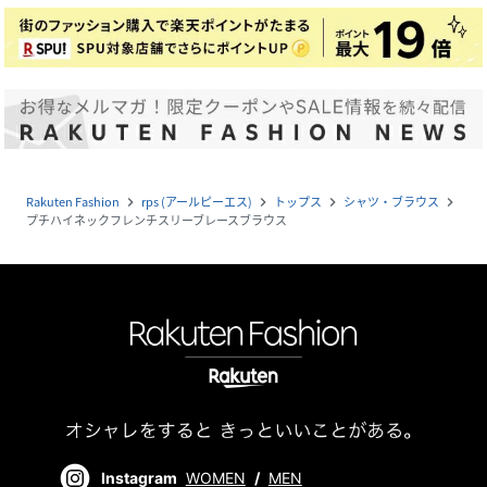
Rakuten Fashion
rps (アールピーエス)
トップス
シャツ・ブラウス
navigate_next
navigate_next
navigate_next
navigate_next
プチハイネックフレンチスリーブレースブラウス
Instagram
WOMEN
/
MEN