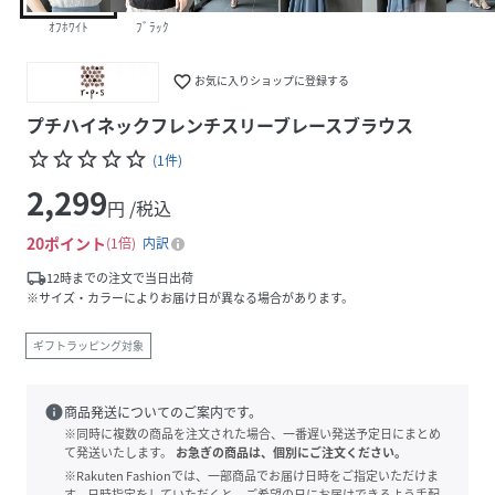
ｵﾌﾎﾜｲﾄ
ﾌﾞﾗｯｸ
favorite_border
お気に入りショップに登録する
プチハイネックフレンチスリーブレースブラウス
star_border
star_border
star_border
star_border
star_border
(
1
件
)
2,299
円 /税込
20
ポイント
1倍
内訳
local_shipping
12時までの注文で当日出荷
※サイズ・カラーによりお届け日が異なる場合があります。
ギフトラッピング対象
info
商品発送についてのご案内です。
※同時に複数の商品を注文された場合、一番遅い発送予定日にまとめ
て発送いたします。
お急ぎの商品は、個別にご注文ください。
※Rakuten Fashionでは、一部商品でお届け日時をご指定いただけま
す。日時指定をしていただくと、ご希望の日にお届けできるよう手配