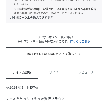
いたします。
※日時指定がない場合、記載されている発送予定日よりも遅れて発送
される場合がございますので、あらかじめご了承ください。
local_shipping
3,980
円以上の購入で送料無料
アプリならポイント最大3倍！
毎月エントリー＆条件達成が必要です。
詳しくはこちら
Rakuten Fashionアプリで購入する
アイテム説明
サイズ
レビュー(1)
☆2026/SS NEW☆
レースをたっぷり使った贅沢ブラウス