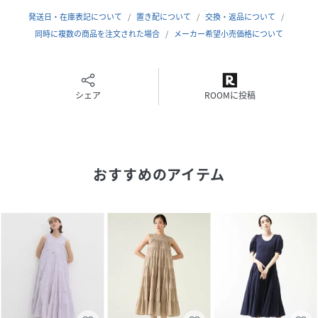
は、身につける人の魅力を美しく引き立て、心華やぐ時を演
発送日・在庫表記について
置き配について
交換・返品について
出してくれます。
同時に複数の商品を注文された場合
メーカー希望小売価格について
性別タイプ
レディース
シェア
ROOMに投稿
原産国
インド
素材
コットン100％
サイズ
FREE
おすすめのアイテム
品番
RS4023_A0364FA602
(
A0364FA602-01-9 RS4023
)