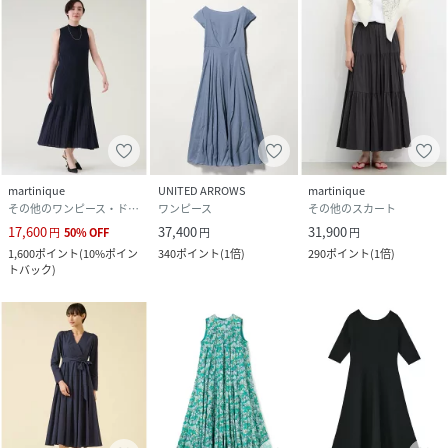
martinique
UNITED ARROWS
martinique
その他のワンピース・ドレス
ワンピース
その他のスカート
17,600
37,400
31,900
円
50
%
OFF
円
円
1,600
ポイント
(
10%ポイン
340
ポイント
(
1倍
)
290
ポイント
(
1倍
)
トバック
)