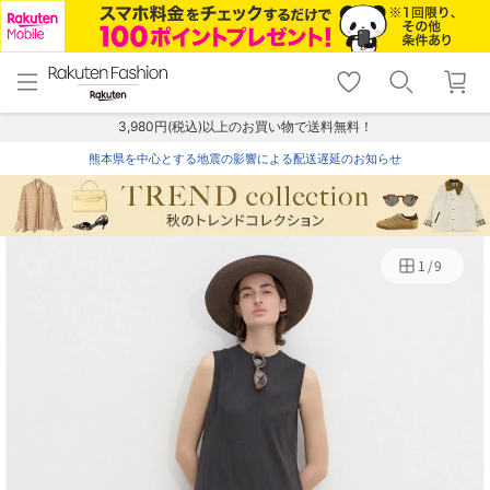
menu
home
search
favorite_border
shopping_cart
lock_outline
メニュー
トップ
検索
お気に入り
カート
ログイン
3,980円(税込)以上のお買い物で送料無料！
熊本県を中心とする地震の影響による配送遅延のお知らせ
1
/
9