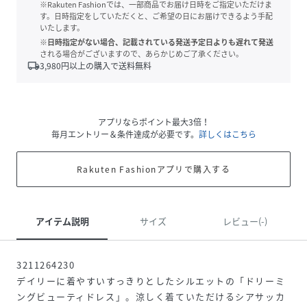
※Rakuten Fashionでは、一部商品でお届け日時をご指定いただけま
す。日時指定をしていただくと、ご希望の日にお届けできるよう手配
いたします。
※日時指定がない場合、記載されている発送予定日よりも遅れて発送
される場合がございますので、あらかじめご了承ください。
local_shipping
3,980
円以上の購入で送料無料
アプリならポイント最大3倍！
毎月エントリー＆条件達成が必要です。
詳しくはこちら
Rakuten Fashionアプリで購入する
アイテム説明
サイズ
レビュー(-)
3211264230
デイリーに着やすいすっきりとしたシルエットの「ドリーミ
ングビューティドレス」。涼しく着ていただけるシアサッカ