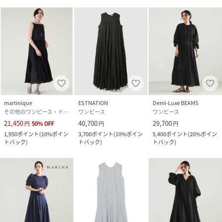
martinique
ESTNATION
Demi-Luxe BEAMS
その他のワンピース・ドレス
ワンピース
ワンピース
21,450
40,700
29,700
円
50
%
OFF
円
円
1,950
ポイント
(
10%ポイン
3,700
ポイント
(
10%ポイン
5,400
ポイント
(
20%ポイン
トバック
)
トバック
)
トバック
)