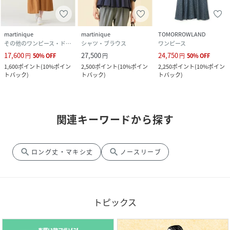
martinique
martinique
TOMORROWLAND
その他のワンピース・ドレス
シャツ・ブラウス
ワンピース
17,600
27,500
24,750
円
50
%
OFF
円
円
50
%
OFF
1,600
ポイント
(
10%ポイン
2,500
ポイント
(
10%ポイン
2,250
ポイント
(
10%ポイン
トバック
)
トバック
)
トバック
)
関連キーワードから探す
search
search
ロング丈・マキシ丈
ノースリーブ
トピックス