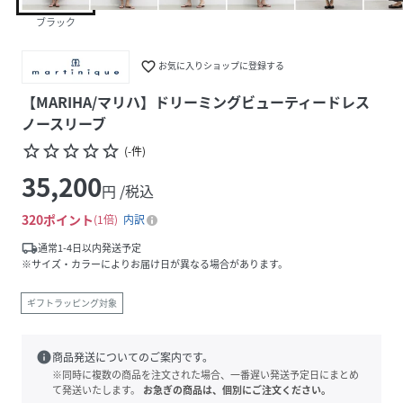
ブラック
favorite_border
お気に入りショップに登録する
【MARIHA/マリハ】ドリーミングビューティードレス
ノースリーブ
star_border
star_border
star_border
star_border
star_border
(
-
件
)
35,200
円 /税込
320
ポイント
1倍
内訳
local_shipping
通常1-4日以内発送予定
※サイズ・カラーによりお届け日が異なる場合があります。
ギフトラッピング対象
info
商品発送についてのご案内です。
※同時に複数の商品を注文された場合、一番遅い発送予定日にまとめ
て発送いたします。
お急ぎの商品は、個別にご注文ください。