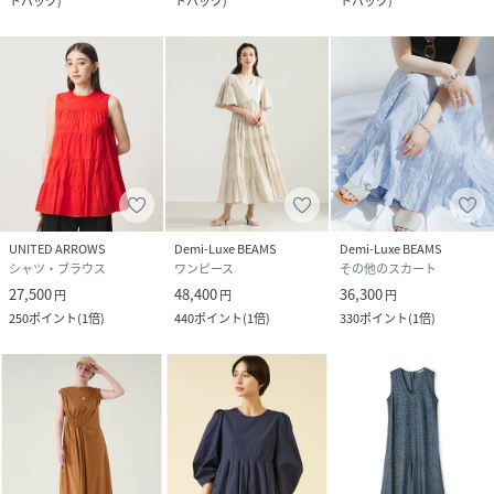
トバック
)
トバック
)
トバック
)
UNITED ARROWS
Demi-Luxe BEAMS
Demi-Luxe BEAMS
シャツ・ブラウス
ワンピース
その他のスカート
27,500
48,400
36,300
円
円
円
250
ポイント
(
1倍
)
440
ポイント
(
1倍
)
330
ポイント
(
1倍
)