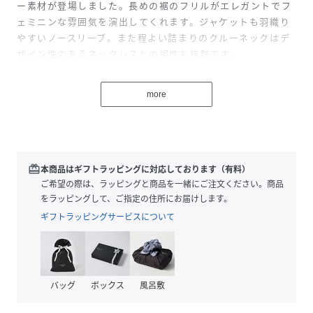
ー素材が登場しました。長めの裾のフリルがエレガントでフ
ェミニンな雰囲気を演出してくれます。ジャケットも羽織り
やすいノースリーブ。また程よい詰まりのクルーネックはデ
ザイン性のあるネックレスとの相性も抜群です。
SIZEFREE（36S）/ブラックSeersuckerOnyx
more
※すべてインド製品のため、若干の個体差がございますので
サイズはおおよその目安となります。
【MARIHA/マリハ】MARIHAが目指しているのは、自分らし
さを大切にしながら毎日でも身に着けることができるタイム
redeem
本商品はギフトラッピングに対応しております（有料）
レスなデザイン。日本古来の「花鳥風月」という美意識を大
ご希望の際は、ラッピングと商品を一緒にご注文ください。商品
切にしながらひとつひとつの素材やシルエットを丁寧に吟味
をラッピングして、ご指定の住所にお届けします。
してミニマルかつ繊細なスタイルを創り上げています。パリ
ギフトラッピングサービスについて
を拠点にインターナショナルに活動するデザイナー
MarieWestonが、旅の中で出会った情景からインスピレー
ションをうけたデザインには、ポジティブなメッセージに溢
れたストーリー性のある名前がつけられています。「美しい
バッグ
ボックス
風呂敷
ものを身に着けることで、心も美しく、幸せで満ち溢れるよ
うに。」というデザイナー自身の願いが込められたデザイン