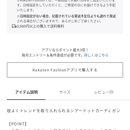
※Rakuten Fashionでは、一部商品でお届け日時をご指定いただけま
す。日時指定をしていただくと、ご希望の日にお届けできるよう手配
いたします。
※日時指定がない場合、記載されている発送予定日よりも遅れて発送
される場合がございますので、あらかじめご了承ください。
local_shipping
3,980
円以上の購入で送料無料
アプリならポイント最大3倍！
毎月エントリー＆条件達成が必要です。
詳しくはこちら
Rakuten Fashionアプリで購入する
アイテム説明
サイズ
レビュー(0)
程よくトレンドを取り入れられるシアードットカーディガン
【POINT】