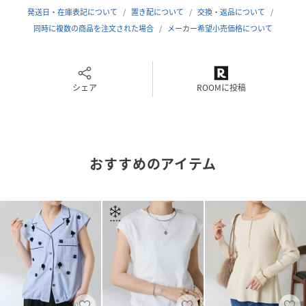
【素材】
発送日・在庫表記について
置き配について
交換・返品について
ナイロン93％, ポリエステル4％, ポリウレタン3％
同時に複数の商品を注文された場合
メーカー希望小売価格について
透け感：あり
裏地：なし
伸縮性：あり
シェア
ROOMに投稿
光沢感：ブラックあり
おすすめ着用時期：春、夏
洗濯：手洗い可
おすすめのアイテム
≪返品・交換について≫
・着用後、洗濯後の返品・交換は致しかねます。
・商品到着後、着用前に商品状態のご確認をお願い致しま
す。
・ECサイトでご購入いただいた商品は、お修理を承っており
ません。
26SS
【気になる商品は「お気に入り」登録を】