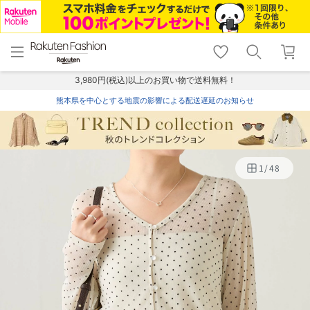
menu
home
search
favorite_border
shopping_cart
lock_outline
メニュー
トップ
検索
お気に入り
カート
ログイン
3,980円(税込)以上のお買い物で送料無料！
熊本県を中心とする地震の影響による配送遅延のお知らせ
1
/
48