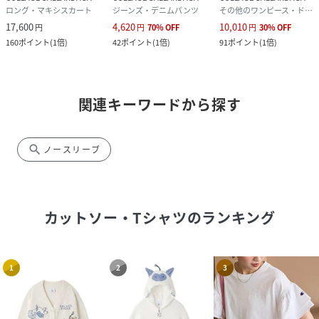
ロング・マキシスカート
ジーンズ・デニムパンツ
その他のワンピース・ドレス
17,600
4,620
10,010
円
円
70
%
OFF
円
30
%
OFF
160
ポイント
(
1倍
)
42
ポイント
(
1倍
)
91
ポイント
(
1倍
)
関連キーワードから探す
search
ノースリーブ
カットソー・Tシャツ
のランキング
1
2
3