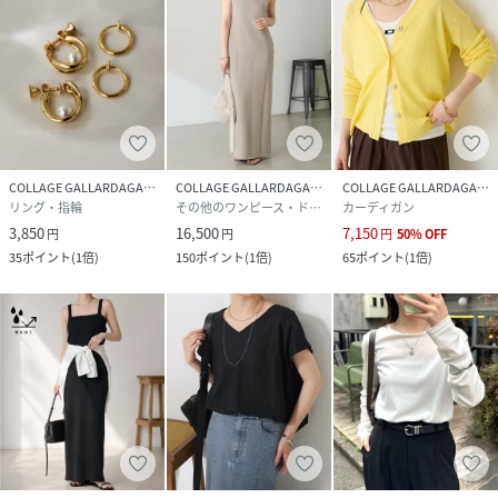
3%
サイズ
F
品番
RS3720_CLS5061506A0001
(
CLS5061506A0001-n-2 RS3720
)
COLLAGE GALLARDAGALANTE
COLLAGE GALLARDAGALANTE
COLLAGE GALLARDAGALANTE
リング・指輪
その他のワンピース・ドレス
カーディガン
3,850
16,500
7,150
円
円
円
50
%
OFF
35
ポイント
(
1倍
)
150
ポイント
(
1倍
)
65
ポイント
(
1倍
)