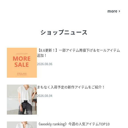
more
navigate_next
ショップニュース
【8.6更新！】一部アイテム再値下げ＆セールアイテム
追加！
2026.08.06
まもなく入荷予定の新作アイテムをご紹介！
2026.08.04
《weekly ranking》今週の人気アイテムTOP10