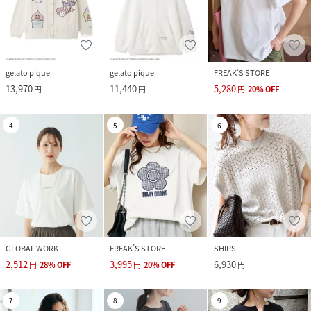
gelato pique
gelato pique
FREAK’S STORE
13,970
11,440
5,280
円
円
円
20
%
OFF
4
5
6
GLOBAL WORK
FREAK’S STORE
SHIPS
2,512
3,995
6,930
円
28
%
OFF
円
20
%
OFF
円
7
8
9