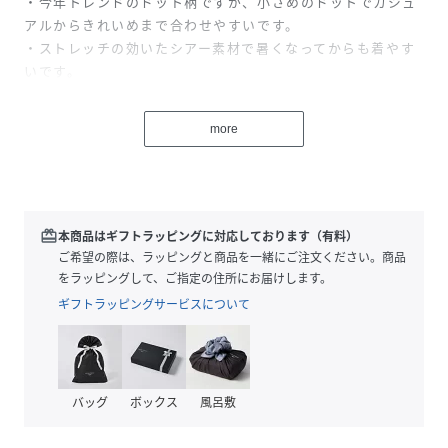
・今年トレンドのドット柄ですが、小さめのドットでカジュ
アルからきれいめまで合わせやすいです。
・ストレッチの効いたシアー素材で暑くなってからも着やす
いです。
・同素材の【シアードットTシャツ CLS5061506A0002】
とアンサンブルで着ればおしゃれ感がぐっとアップして女子
more
会などにもおすすめです。
・深めのVネックで顔周りをスッキリと見せてくれるのも嬉
しいポイント◎
【おすすめコーディネート】
redeem
本商品はギフトラッピングに対応しております（有料）
キャミソールやタンクトップを合わせて透け感を楽しむのは
ご希望の際は、ラッピングと商品を一緒にご注文ください。商品
もちろん、キャミワンピースに羽織ったり、幅広い着回しに
をラッピングして、ご指定の住所にお届けします。
シーズンレスで活躍。
ギフトラッピングサービスについて
【おすすめのスタイリングアイテム】
・ジャージワイドパンツ CLZ1061202A0002
・Q.anos ライトオンスタックデニムタックパンツ
バッグ
ボックス
風呂敷
CLQ5061503A0001