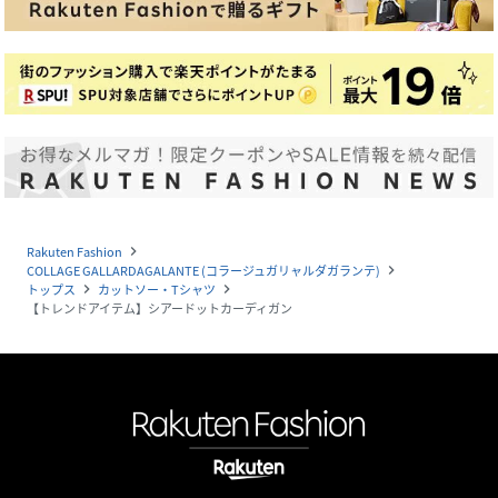
Rakuten Fashion
navigate_next
COLLAGE GALLARDAGALANTE (コラージュガリャルダガランテ)
navigate_next
トップス
カットソー・Tシャツ
navigate_next
navigate_next
【トレンドアイテム】シアードットカーディガン