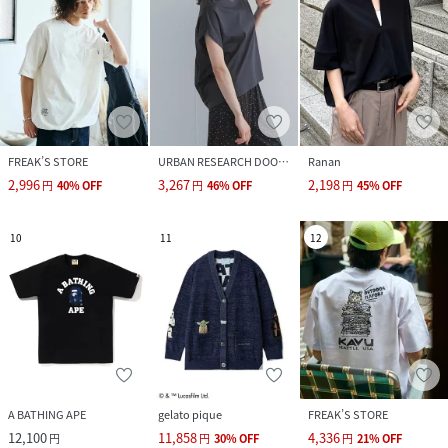
FREAK’S STORE
URBAN RESEARCH DOORS
Ranan
2,996
3,267
2,198
円
40
%
OFF
円
46
%
OFF
円
45
%
OFF
10
11
12
A BATHING APE
gelato pique
FREAK’S STORE
12,100
11,858
4,336
円
円
30
%
OFF
円
21
%
OFF