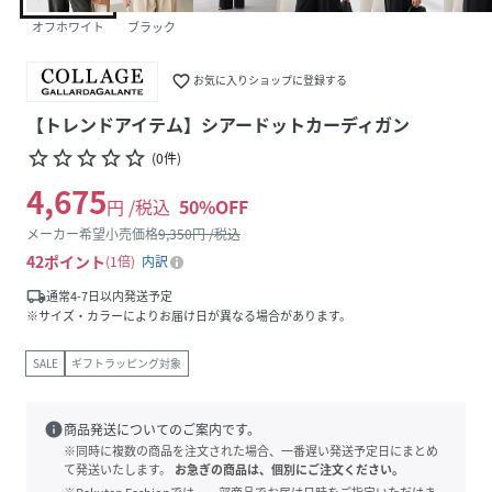
オフホワイト
ブラック
favorite_border
お気に入りショップに登録する
【トレンドアイテム】シアードットカーディガン
star_border
star_border
star_border
star_border
star_border
(
0
件
)
4,675
円 /税込
50
%OFF
メーカー希望小売価格
9,350
円 /税込
42
ポイント
1倍
内訳
local_shipping
通常4-7日以内発送予定
※サイズ・カラーによりお届け日が異なる場合があります。
SALE
ギフトラッピング対象
info
商品発送についてのご案内です。
※同時に複数の商品を注文された場合、一番遅い発送予定日にまとめ
て発送いたします。
お急ぎの商品は、個別にご注文ください。