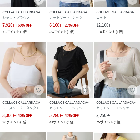
ハートマークをクリックし、お好きなカラーを選んでお気に
入りに登録すると
COLLAGE GALLARDAGALANTE
COLLAGE GALLARDAGALANTE
COLLAGE GALLARDAGALANTE
入荷情報や残り1点の通知、完売カラーの再入荷、セール情
シャツ・ブラウス
カットソー・Tシャツ
ニット
報などを受け取ることができます。
7,920
6,160
12,100
円
60
%
OFF
円
20
%
OFF
円
72
ポイント
(
1倍
)
56
ポイント
(
1倍
)
110
ポイント
(
1倍
)
※撮影場所やお使いのモニター環境により若干お色味が異な
る場合がございます。
特にロケの撮影では明るく見える傾向にございます。詳細撮
影画像で色味をお確かめくださいます様お願いいたします。
※サンプルで撮影をしております。若干の仕様が変更になる
場合がございますので予めご了承の上ご注文くださいますよ
うお願いいたします。
※サンプルでの採寸のためあくまで目安となります。予めご
了承ください。
COLLAGE GALLARDAGALANTE
COLLAGE GALLARDAGALANTE
COLLAGE GALLARDAGALANTE
ノースリーブ・タンクトップ
カットソー・Tシャツ
カットソー・Tシャツ
性別タイプ
レディース
3,300
5,280
8,250
円
40
%
OFF
円
40
%
OFF
円
30
ポイント
(
1倍
)
48
ポイント
(
1倍
)
75
ポイント
(
1倍
)
原産国
中国
素材
ナイロン93%, ポリエステル4%, ポリウレタン