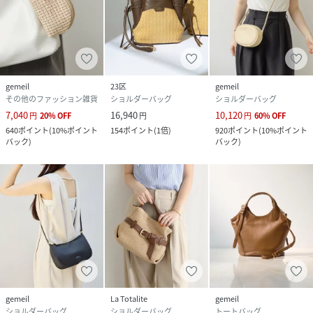
gemeil
23区
gemeil
その他のファッション雑貨
ショルダーバッグ
ショルダーバッグ
7,040
16,940
10,120
円
20
%
OFF
円
円
60
%
OFF
640
ポイント
(
10%ポイント
154
ポイント
(
1倍
)
920
ポイント
(
10%ポイント
バック
)
バック
)
gemeil
La Totalite
gemeil
ショルダーバッグ
ショルダーバッグ
トートバッグ