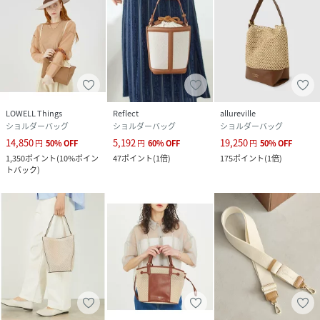
LOWELL Things
Reflect
allureville
ショルダーバッグ
ショルダーバッグ
ショルダーバッグ
14,850
5,192
19,250
円
50
%
OFF
円
60
%
OFF
円
50
%
OFF
1,350
ポイント
(
10%ポイン
47
ポイント
(
1倍
)
175
ポイント
(
1倍
)
トバック
)