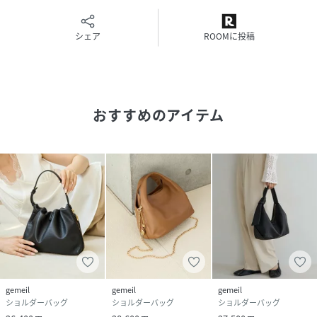
・旅行シーンでは斜めがけにして、両手を空けて観光を楽し
めます。
シェア
ROOMに投稿
≪収納の目安≫
350mlペットボトル
折財布
スマートフォン
おすすめのアイテム
ポーチSサイズ
イヤフォン
ハンカチ
＜仕様＞
内装ポケット：オープンポケット×1
【注意事項】
・摩擦や使用状況により生地の繊維が出てくる可能性がござ
います。
また、引っ掛かりや摩擦で繊維が切れた場合、復元すること
gemeil
gemeil
gemeil
はできませんので、引っ掛かりにはご注意ください。
ショルダーバッグ
ショルダーバッグ
ショルダーバッグ
・本革部分は水濡れや摩擦により色落ちや洋服への色移りが