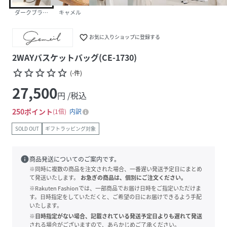
ダークブラウン
キャメル
favorite_border
お気に入りショップに登録する
2WAYバスケットバッグ(CE-1730)
star_border
star_border
star_border
star_border
star_border
(
-
件
)
27,500
円 /税込
250
ポイント
1倍
内訳
SOLD OUT
ギフトラッピング対象
info
商品発送についてのご案内です。
※同時に複数の商品を注文された場合、一番遅い発送予定日にまとめ
て発送いたします。
お急ぎの商品は、個別にご注文ください。
※Rakuten Fashionでは、一部商品でお届け日時をご指定いただけま
す。日時指定をしていただくと、ご希望の日にお届けできるよう手配
いたします。
※日時指定がない場合、記載されている発送予定日よりも遅れて発送
される場合がございますので、あらかじめご了承ください。