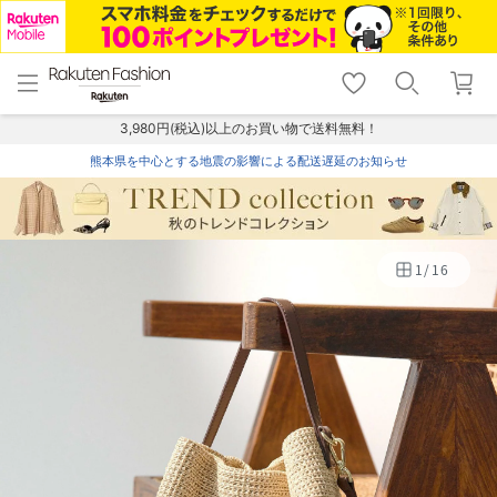
menu
home
search
favorite_border
shopping_cart
lock_outline
メニュー
トップ
検索
お気に入り
カート
ログイン
3,980円(税込)以上のお買い物で送料無料！
熊本県を中心とする地震の影響による配送遅延のお知らせ
1
/
16