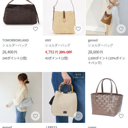
TOMORROWLAND
ANY
gemeil
ショルダーバッグ
ショルダーバッグ
ショルダーバッグ
26,400
4,791
28,600
円
円
20
%
OFF
円
240
ポイント
(
1倍
)
43
ポイント
(
1倍
)
2,600
ポイント
(
10%ポイン
トバック
)
gemeil
J.PRESS
sixem