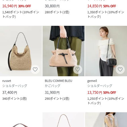
16,940
30,800
14,850
円
30
%
OFF
円
円
50
%
OFF
1,540
ポイント
(
10%ポイン
280
ポイント
(
1倍
)
1,350
ポイント
(
10%ポイン
トバック
)
トバック
)
russet
BLEU COMME BLEU
gemeil
ショルダーバッグ
かごバッグ
ショルダーバッグ
37,400
31,900
13,750
円
円
円
50
%
OFF
340
ポイント
(
1倍
)
290
ポイント
(
1倍
)
1,250
ポイント
(
10%ポイン
トバック
)