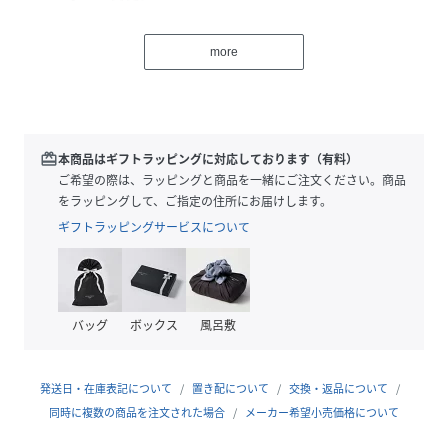
さらに、斜めがけできるストラップを追加し、実用性も大幅
に向上。
more
両手を空けてアクティブに過ごしたい時にも、肩にかけて上
品に持ちたい時にも対応できます。
ナイロン素材をかご風に仕上げた生地を使用し、
天然のかごのような風合いながら、水気に強く、摩耗しにく
redeem
本商品はギフトラッピングに対応しております（有料）
いので気軽に取り入れていただけます。
ご希望の際は、ラッピングと商品を一緒にご注文ください。商品
レザーを組み合わせることでジュアルになりすぎず、大人っ
をラッピングして、ご指定の住所にお届けします。
ぽいスタイリングにもマッチします。
ギフトラッピングサービスについて
「カゴバッグはちょっと抵抗がある…」という方でも、挑戦
しやすいデザインに仕上げました。
バッグ
ボックス
風呂敷
≪スタイリングポイント≫
・デニムやTシャツなどのカジュアルスタイルに合わせれ
ば、こなれ感をプラス。
発送日・在庫表記について
置き配について
交換・返品について
・ワンピースやスカートなどのフェミニンなスタイルに合わ
同時に複数の商品を注文された場合
メーカー希望小売価格について
せれば、上品で大人可愛い印象に。