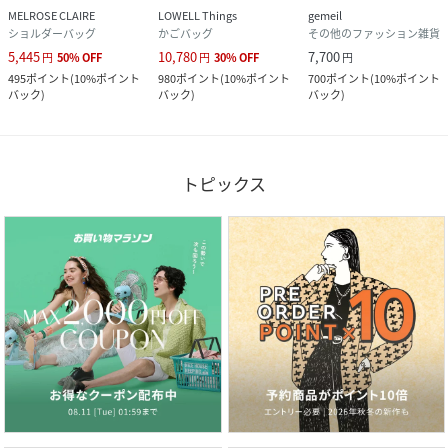
MELROSE CLAIRE
LOWELL Things
gemeil
ショルダーバッグ
かごバッグ
その他のファッション雑貨
5,445
10,780
7,700
円
50
%
OFF
円
30
%
OFF
円
495
ポイント
(
10%ポイント
980
ポイント
(
10%ポイント
700
ポイント
(
10%ポイント
バック
)
バック
)
バック
)
トピックス