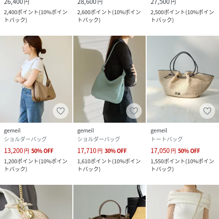
26,400
28,600
27,500
円
円
円
発生する可能性がございます。
2,400
ポイント
(
10%ポイン
2,600
ポイント
(
10%ポイン
2,500
ポイント
(
10%ポイン
・金具部分に関して、保管環境や使用状況により変色などが
トバック
)
トバック
)
トバック
)
起こる場合がございます。
性別タイプ
レディース
原産国
日本
素材
ナイロン/牛革/裏地,綿
gemeil
gemeil
gemeil
サイズ
FREE
ショルダーバッグ
ショルダーバッグ
トートバッグ
13,200
17,710
17,050
円
50
%
OFF
円
30
%
OFF
円
50
%
OFF
品番
RS3715_DRZ1061422A0002
1,200
ポイント
(
10%ポイン
1,610
ポイント
(
10%ポイン
1,550
ポイント
(
10%ポイン
(
DRZ1061422A0002-8-1 RS3715
)
トバック
)
トバック
)
トバック
)