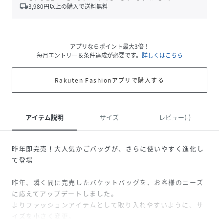
local_shipping
3,980
円以上の購入で送料無料
アプリならポイント最大3倍！
毎月エントリー＆条件達成が必要です。
詳しくはこちら
Rakuten Fashionアプリで購入する
アイテム説明
サイズ
レビュー(-)
昨年即完売！大人気かごバッグが、さらに使いやすく進化し
て登場
昨年、瞬く間に完売したバケットバッグを、お客様のニーズ
に応えてアップデートしました。
よりファッションアイテムとして取り入れやすいように、サ
イズを小さく変更。